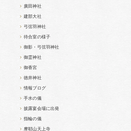
廣田神社
建部大社
弓弦羽神社
待合室の様子
御影・弓弦羽神社
御霊神社
御香宮
徳井神社
情報ブログ
手水の儀
披露宴会場に出発
指輪の儀
摩耶山天上寺