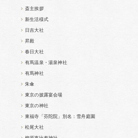
斎主挨拶
新生活様式
日吉大社
昇殿
春日大社
有馬温泉・湯泉神社
有馬神社
朱傘
東京の披露宴会場
東京の神社
東福寺「芬陀院」別名：雪舟庭園
松尾大社