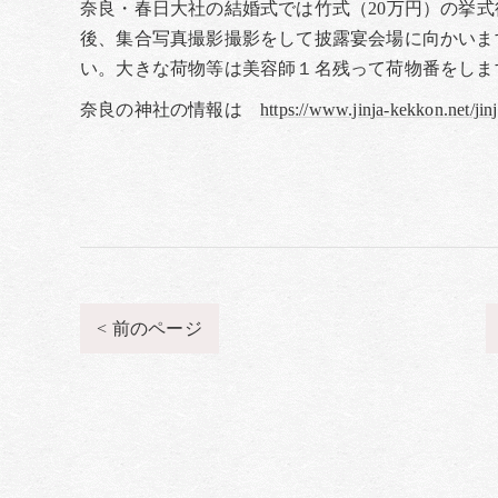
奈良・春日大社の結婚式では竹式（20万円）の挙
後、集合写真撮影撮影をして披露宴会場に向かいま
い。大きな荷物等は美容師１名残って荷物番をしま
奈良の神社の情報は
https://www.jinja-kekkon.net/jinj
< 前のページ