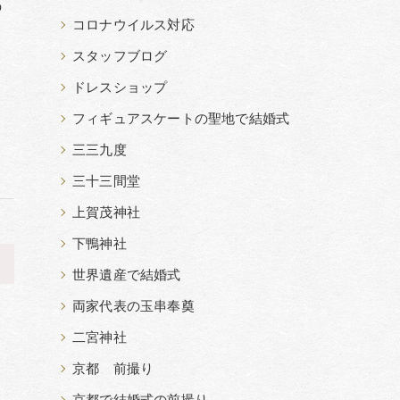
の
コロナウイルス対応
スタッフブログ
ドレスショップ
フィギュアスケートの聖地で結婚式
三三九度
三十三間堂
上賀茂神社
下鴨神社
>
世界遺産で結婚式
両家代表の玉串奉奠
二宮神社
京都 前撮り