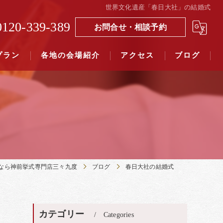
世界文化遺産「春日大社」の結婚式
0120-339-389
お問合せ・相談予約
プラン
各地の会場紹介
アクセス
ブログ
覧（４０社寺）｜三々九度東京
覧（７５社）県別表示｜三々九度東京
なら神前挙式専門店三々九度
ブログ
春日大社の結婚式
カテゴリー
Categories