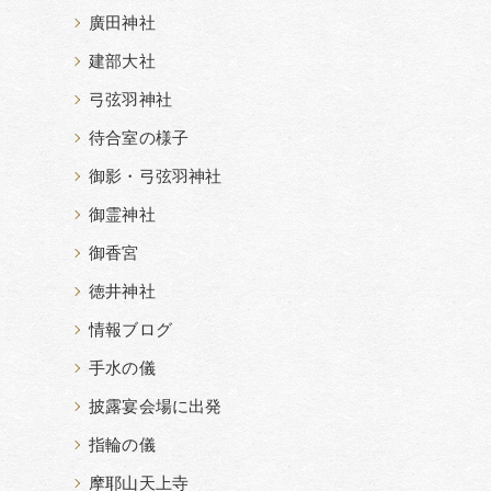
廣田神社
建部大社
弓弦羽神社
待合室の様子
御影・弓弦羽神社
御霊神社
御香宮
徳井神社
情報ブログ
手水の儀
披露宴会場に出発
指輪の儀
摩耶山天上寺