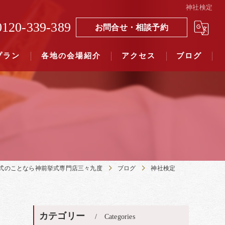
神社検定
0120-339-389
お問合せ・相談予約
プラン
各地の会場紹介
アクセス
ブログ
覧（４０社寺）｜三々九度東京
覧（７５社）県別表示｜三々九度東京
式のことなら神前挙式専門店三々九度
ブログ
神社検定
カテゴリー
Categories