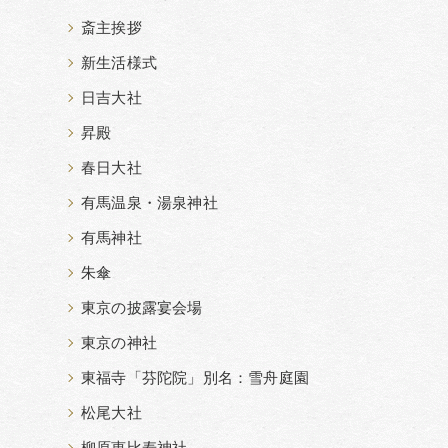
斎主挨拶
新生活様式
日吉大社
昇殿
春日大社
有馬温泉・湯泉神社
有馬神社
朱傘
東京の披露宴会場
東京の神社
東福寺「芬陀院」別名：雪舟庭園
松尾大社