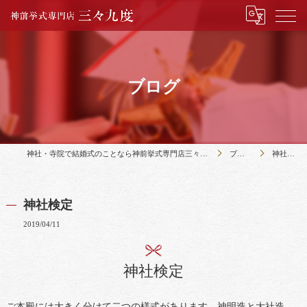
ブログ
神社・寺院で結婚式のことなら神前挙式専門店三々九度
ブログ
神社検定
神社検定
2019/04/11
神社検定
ご本殿には大きく分けて二つの様式があります。神明造と大社造