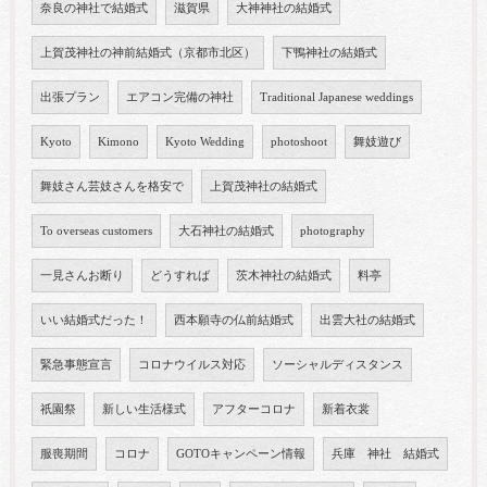
奈良の神社で結婚式
滋賀県
大神神社の結婚式
上賀茂神社の神前結婚式（京都市北区）
下鴨神社の結婚式
出張プラン
エアコン完備の神社
Traditional Japanese weddings
Kyoto
Kimono
Kyoto Wedding
photoshoot
舞妓遊び
舞妓さん芸妓さんを格安で
上賀茂神社の結婚式
To overseas customers
大石神社の結婚式
photography
一見さんお断り
どうすれば
茨木神社の結婚式
料亭
いい結婚式だった！
西本願寺の仏前結婚式
出雲大社の結婚式
緊急事態宣言
コロナウイルス対応
ソーシャルディスタンス
祇園祭
新しい生活様式
アフターコロナ
新着衣裳
服喪期間
コロナ
GOTOキャンペーン情報
兵庫 神社 結婚式