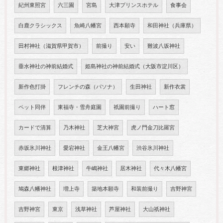
紀州東照宮
六三園
宮島
大津プリンスホテル
食事会
白鹿クラシックス
魚崎八幡宮
西本願寺
和田神社（兵庫県）
田村神社（滋賀県甲賀市）
前撮り
安い
難波八坂神社
垂水神社の神前結婚式
姫島神社の神前結婚式（大阪市淀川区）
新作色打掛
フレンチの森（パソナ）
生田神社
新作衣裳
ペット同伴
東福寺・雪舟庭園
祇園前撮り
ハート窓
カードで清算
乃木神社
芝大神宮
虎ノ門金刀比羅宮
赤坂氷川神社
愛宕神社
金王八幡宮
渋谷氷川神社
東郷神社
根津神社
牛嶋神社
居木神社
代々木八幡宮
鳩森八幡神社
増上寺
築地本願寺
和装前撮り
吉野神宮
吉野神宮
東京
浅草神社
芦屋神社
大山祇神社