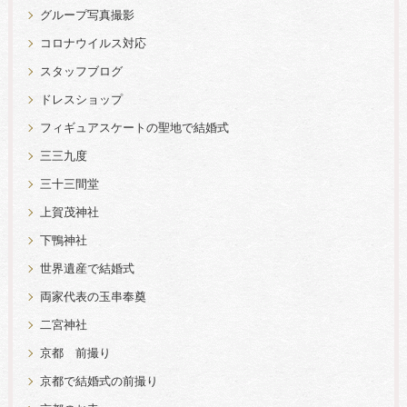
グループ写真撮影
コロナウイルス対応
スタッフブログ
ドレスショップ
フィギュアスケートの聖地で結婚式
三三九度
三十三間堂
上賀茂神社
下鴨神社
世界遺産で結婚式
両家代表の玉串奉奠
二宮神社
京都 前撮り
京都で結婚式の前撮り