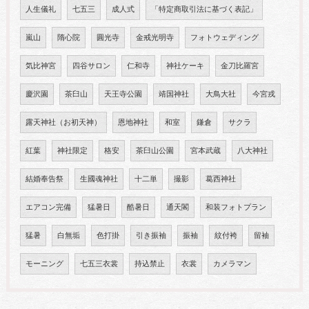
人生儀礼
七五三
成人式
「特定商取引法に基づく表記」
嵐山
隋心院
圓光寺
金戒光明寺
フォトウェディング
気比神宮
四谷サロン
仁和寺
神社ケーキ
金刀比羅宮
慶沢園
茶臼山
天王寺公園
靖国神社
大鳥大社
今宮戎
露天神社（お初天神）
恩地神社
和室
鎌倉
サクラ
紅葉
神社限定
格安
茶臼山公園
宮本武蔵
八大神社
結婚奉告祭
生國魂神社
十二単
撮影
葛西神社
エアコン完備
猛暑日
酷暑日
通天閣
和装フォトプラン
猛暑
白無垢
色打掛
引き振袖
振袖
紋付袴
留袖
モーニング
七五三衣裳
持込禁止
衣裳
カメラマン