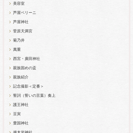
美容室
芦屋ベリーニ
芦屋神社
菅原天満宮
菊乃井
萬重
西宮・廣田神社
親族固めの盃
親族紹介
記念撮影＜定番＞
誓詞（誓いの言葉）奏上
護王神社
豆寅
豊国神社
越木岩神社