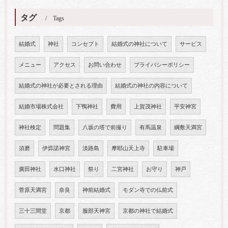
タグ
Tags
結婚式
神社
コンセプト
結婚式の神社について
サービス
メニュー
アクセス
お問い合わせ
プライバシーポリシー
結婚式の神社が必要とされる理由
結婚式の神社の内容について
結婚市場株式会社
下鴨神社
費用
上賀茂神社
平安神宮
神社検定
問題集
八坂の塔で前撮り
有馬温泉
綱敷天満宮
須磨
伊弉諾神宮
淡路島
摩耶山天上寺
駐車場
廣田神社
水口神社
祭り
二宮神社
お守り
神戸
菅原天満宮
奈良
神前結婚式
モダン寺での仏前式
三十三間堂
京都
服部天神宮
京都の神社で結婚式