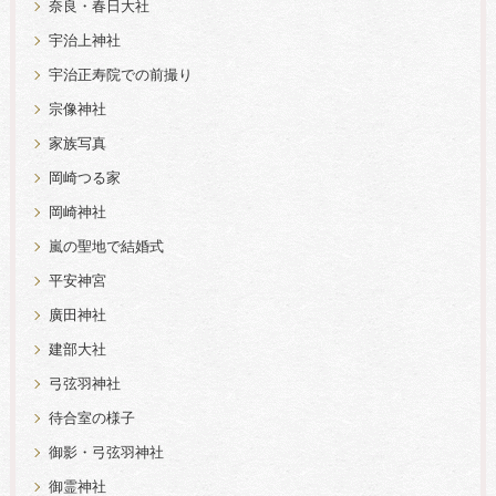
奈良・春日大社
宇治上神社
宇治正寿院での前撮り
宗像神社
家族写真
岡崎つる家
岡崎神社
嵐の聖地で結婚式
平安神宮
廣田神社
建部大社
弓弦羽神社
待合室の様子
御影・弓弦羽神社
御霊神社