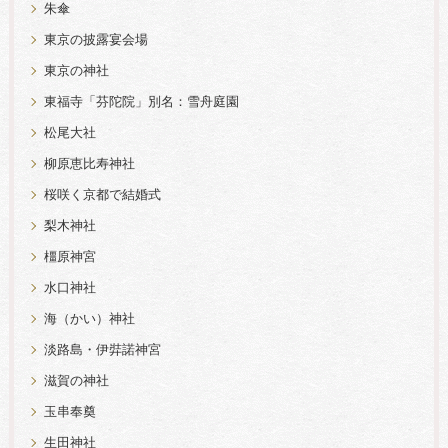
朱傘
東京の披露宴会場
東京の神社
東福寺「芬陀院」別名：雪舟庭園
松尾大社
柳原恵比寿神社
桜咲く京都で結婚式
梨木神社
橿原神宮
水口神社
海（かい）神社
淡路島・伊弉諾神宮
滋賀の神社
玉串奉奠
生田神社