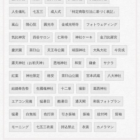
人生儀礼
七五三
成人式
「特定商取引法に基づく表記」
嵐山
隋心院
圓光寺
金戒光明寺
フォトウェディング
気比神宮
四谷サロン
仁和寺
神社ケーキ
金刀比羅宮
慶沢園
茶臼山
天王寺公園
靖国神社
大鳥大社
今宮戎
露天神社（お初天神）
恩地神社
和室
鎌倉
サクラ
紅葉
神社限定
格安
茶臼山公園
宮本武蔵
八大神社
結婚奉告祭
生國魂神社
十二単
撮影
葛西神社
エアコン完備
猛暑日
酷暑日
通天閣
和装フォトプラン
猛暑
白無垢
色打掛
引き振袖
振袖
紋付袴
留袖
モーニング
七五三衣裳
持込禁止
衣裳
カメラマン