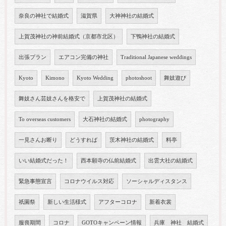
奈良の神社で結婚式
滋賀県
大神神社の結婚式
上賀茂神社の神前結婚式（京都市北区）
下鴨神社の結婚式
出張プラン
エアコン完備の神社
Traditional Japanese weddings
Kyoto
Kimono
Kyoto Wedding
photoshoot
舞妓遊び
舞妓さん芸妓さんを格安で
上賀茂神社の結婚式
To overseas customers
大石神社の結婚式
photography
一見さんお断り
どうすれば
茨木神社の結婚式
料亭
いい結婚式だった！
西本願寺の仏前結婚式
出雲大社の結婚式
緊急事態宣言
コロナウイルス対応
ソーシャルディスタンス
祇園祭
新しい生活様式
アフターコロナ
新着衣裳
服喪期間
コロナ
GOTOキャンペーン情報
兵庫 神社 結婚式