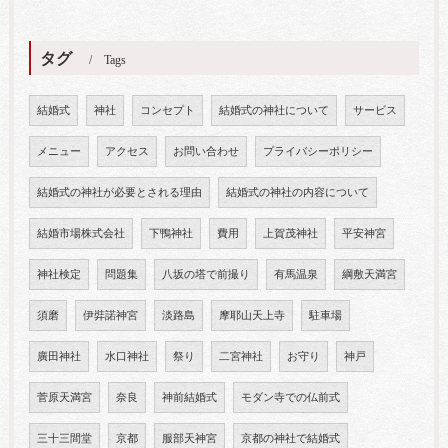
タグ
Tags
結婚式
神社
コンセプト
結婚式の神社について
サービス
メニュー
アクセス
お問い合わせ
プライバシーポリシー
結婚式の神社が必要とされる理由
結婚式の神社の内容について
結婚市場株式会社
下鴨神社
費用
上賀茂神社
平安神宮
神社検定
問題集
八坂の塔で前撮り
有馬温泉
綱敷天満宮
須磨
伊弉諾神宮
淡路島
摩耶山天上寺
駐車場
廣田神社
水口神社
祭り
二宮神社
お守り
神戸
菅原天満宮
奈良
神前結婚式
モダン寺での仏前式
三十三間堂
京都
服部天神宮
京都の神社で結婚式