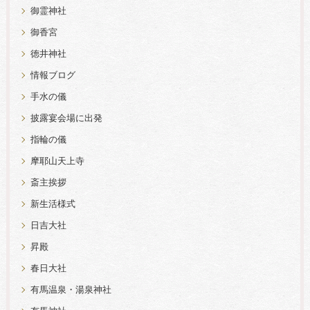
御霊神社
御香宮
徳井神社
情報ブログ
手水の儀
披露宴会場に出発
指輪の儀
摩耶山天上寺
斎主挨拶
新生活様式
日吉大社
昇殿
春日大社
有馬温泉・湯泉神社