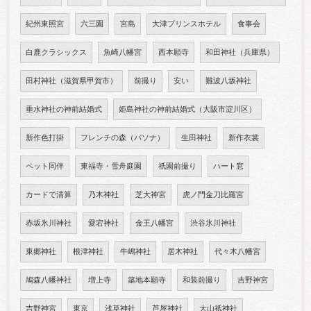
紀州東照宮
六三園
宮島
大津プリンスホテル
食事会
白鹿クラシックス
魚崎八幡宮
西本願寺
和田神社（兵庫県）
田村神社（滋賀県甲賀市）
前撮り
安い
難波八坂神社
垂水神社の神前結婚式
姫島神社の神前結婚式（大阪市淀川区）
新作色打掛
フレンチの森（パソナ）
生田神社
新作衣裳
ペット同伴
東福寺・雪舟庭園
祇園前撮り
ハート窓
カードで清算
乃木神社
芝大神宮
虎ノ門金刀比羅宮
赤坂氷川神社
愛宕神社
金王八幡宮
渋谷氷川神社
東郷神社
根津神社
牛嶋神社
居木神社
代々木八幡宮
鳩森八幡神社
増上寺
築地本願寺
和装前撮り
吉野神宮
吉野神宮
東京
浅草神社
芦屋神社
大山祇神社