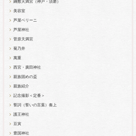
綱敷天満宮（神戸・須磨）
美容室
芦屋ベリーニ
芦屋神社
菅原天満宮
菊乃井
萬重
西宮・廣田神社
親族固めの盃
親族紹介
記念撮影＜定番＞
誓詞（誓いの言葉）奏上
護王神社
豆寅
豊国神社