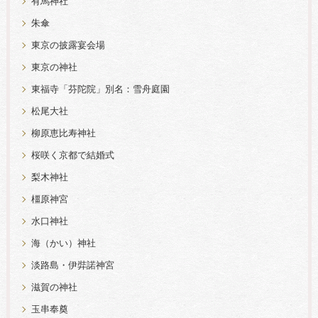
有馬神社
朱傘
東京の披露宴会場
東京の神社
東福寺「芬陀院」別名：雪舟庭園
松尾大社
柳原恵比寿神社
桜咲く京都で結婚式
梨木神社
橿原神宮
水口神社
海（かい）神社
淡路島・伊弉諾神宮
滋賀の神社
玉串奉奠