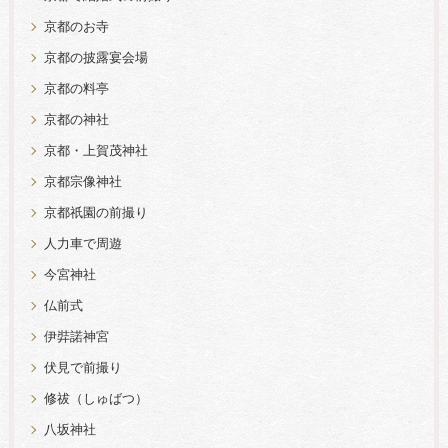
京都のお寺
京都の披露宴会場
京都の料亭
京都の神社
京都・上賀茂神社
京都宗像神社
京都祇園の前撮り
人力車で周遊
今宮神社
仏前式
伊弉諾神宮
伏見で前撮り
修祓（しゅばつ）
八坂神社