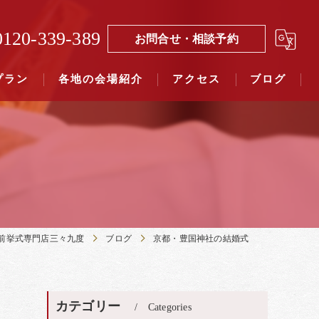
0120-339-389
お問合せ・相談予約
プラン
各地の会場紹介
アクセス
ブログ
覧（４０社寺）｜三々九度東京
覧（７５社）県別表示｜三々九度東京
前挙式専門店三々九度
ブログ
京都・豊国神社の結婚式
カテゴリー
Categories