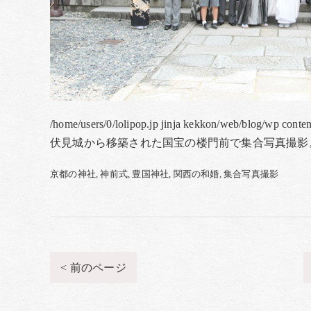
/home/users/0/lolipop.jp jinja kekkon/web/blog/wp conte
伏見城から移築された国宝の楼門前で集合写真撮影
京都の神社
神前式
豊国神社
関西の和婚
集合写真撮影
< 前のページ