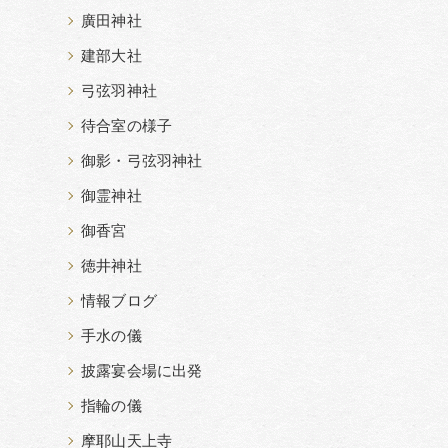
廣田神社
建部大社
弓弦羽神社
待合室の様子
御影・弓弦羽神社
御霊神社
御香宮
徳井神社
情報ブログ
手水の儀
披露宴会場に出発
指輪の儀
摩耶山天上寺