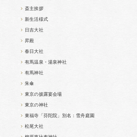
斎主挨拶
新生活様式
日吉大社
昇殿
春日大社
有馬温泉・湯泉神社
有馬神社
朱傘
東京の披露宴会場
東京の神社
東福寺「芬陀院」別名：雪舟庭園
松尾大社