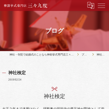
ブログ
神社・寺院で結婚式のことなら神前挙式専門店三々九度
ブログ
神社検定
神社検定
2019/02/24
神社検定
大正２年まで本殿はなく、拝殿奥の瑞垣内の禁足地が聖地として崇