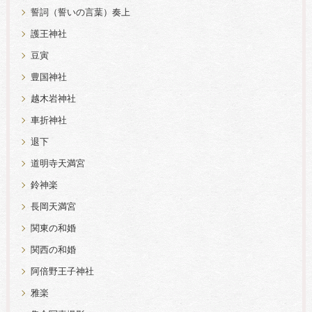
誓詞（誓いの言葉）奏上
護王神社
豆寅
豊国神社
越木岩神社
車折神社
退下
道明寺天満宮
鈴神楽
長岡天満宮
関東の和婚
関西の和婚
阿倍野王子神社
雅楽