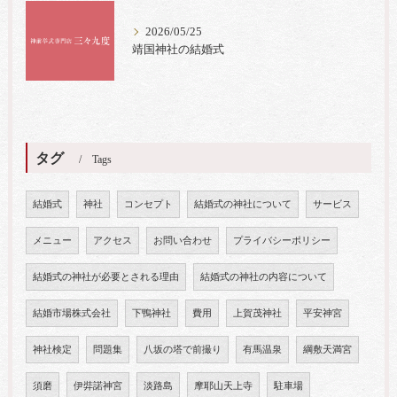
2026/05/25
靖国神社の結婚式
タグ
Tags
結婚式
神社
コンセプト
結婚式の神社について
サービス
メニュー
アクセス
お問い合わせ
プライバシーポリシー
結婚式の神社が必要とされる理由
結婚式の神社の内容について
結婚市場株式会社
下鴨神社
費用
上賀茂神社
平安神宮
神社検定
問題集
八坂の塔で前撮り
有馬温泉
綱敷天満宮
須磨
伊弉諾神宮
淡路島
摩耶山天上寺
駐車場