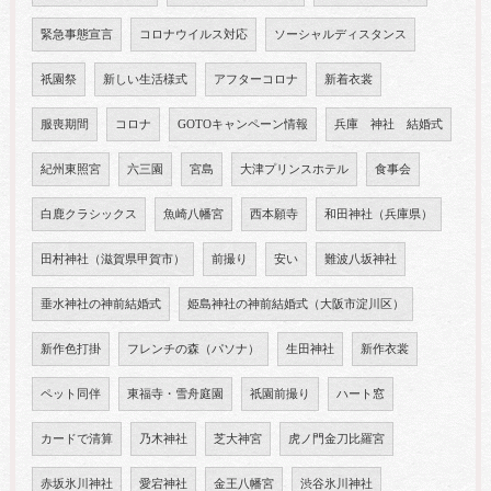
緊急事態宣言
コロナウイルス対応
ソーシャルディスタンス
祇園祭
新しい生活様式
アフターコロナ
新着衣裳
服喪期間
コロナ
GOTOキャンペーン情報
兵庫 神社 結婚式
紀州東照宮
六三園
宮島
大津プリンスホテル
食事会
白鹿クラシックス
魚崎八幡宮
西本願寺
和田神社（兵庫県）
田村神社（滋賀県甲賀市）
前撮り
安い
難波八坂神社
垂水神社の神前結婚式
姫島神社の神前結婚式（大阪市淀川区）
新作色打掛
フレンチの森（パソナ）
生田神社
新作衣裳
ペット同伴
東福寺・雪舟庭園
祇園前撮り
ハート窓
カードで清算
乃木神社
芝大神宮
虎ノ門金刀比羅宮
赤坂氷川神社
愛宕神社
金王八幡宮
渋谷氷川神社