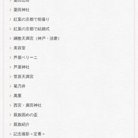
粟田山荘
粟田神社
紅葉の京都で前撮り
紅葉の京都で結婚式
綱敷天満宮（神戸・須磨）
美容室
芦屋ベリーニ
芦屋神社
菅原天満宮
菊乃井
萬重
西宮・廣田神社
親族固めの盃
親族紹介
記念撮影＜定番＞