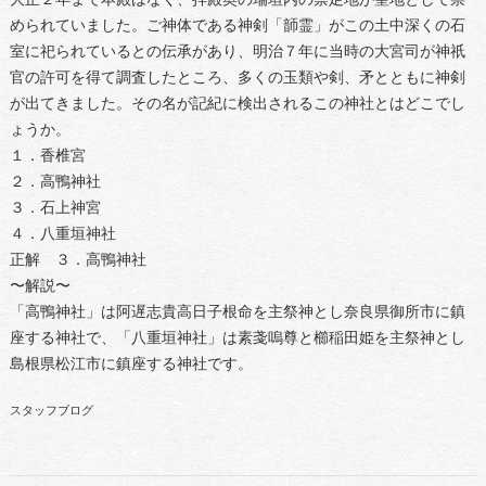
められていました。ご神体である神剣「韴霊」がこの土中深くの石
室に祀られているとの伝承があり、明治７年に当時の大宮司が神祇
官の許可を得て調査したところ、多くの玉類や剣、矛とともに神剣
が出てきました。その名が記紀に検出されるこの神社とはどこでし
ょうか。
１．香椎宮
２．高鴨神社
３．石上神宮
４．八重垣神社
正解 ３．高鴨神社
〜解説〜
「高鴨神社」は阿遅志貴高日子根命を主祭神とし奈良県御所市に鎮
座する神社で、「八重垣神社」は素戔嗚尊と櫛稲田姫を主祭神とし
島根県松江市に鎮座する神社です。
スタッフブログ