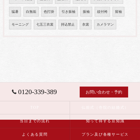
猛暑
白無垢
色打掛
引き振袖
振袖
紋付袴
留袖
モーニング
七五三衣裳
持込禁止
衣裳
カメラマン
0120-339-389
お問い合わせ・予約
TOP
仏前式（寺院の結婚式）
当日までの流れ
知って得する豆知識
よくある質問
プラン及び各種サービス