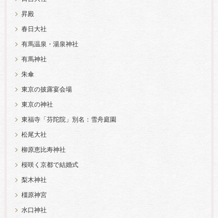
昇殿
春日大社
有馬温泉・湯泉神社
有馬神社
朱傘
東京の披露宴会場
東京の神社
東福寺「芬陀院」別名：雪舟庭園
松尾大社
柳原恵比寿神社
桜咲く京都で結婚式
梨木神社
橿原神宮
水口神社