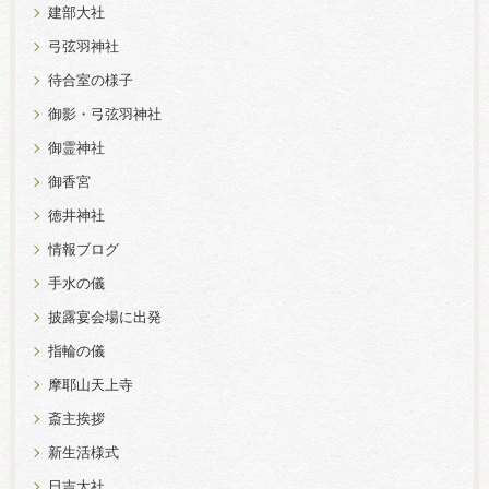
建部大社
弓弦羽神社
待合室の様子
御影・弓弦羽神社
御霊神社
御香宮
徳井神社
情報ブログ
手水の儀
披露宴会場に出発
指輪の儀
摩耶山天上寺
斎主挨拶
新生活様式
日吉大社