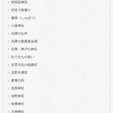
伊弉諾神宮
伏見で前撮り
修祓（しゅばつ）
八坂神社
兵庫のお寺
兵庫の披露宴会場
兵庫・神戸の神社
出で立ちの祝い
出雲大社の結婚式
北野天満宮
参進行列
吉田神社
吉野神宮
坐摩神社
大神神社