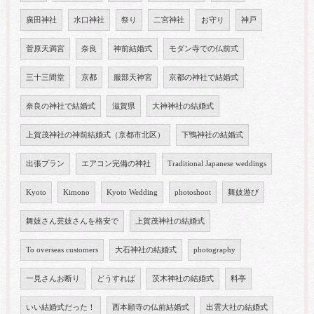
廣田神社
水口神社
祭り
二宮神社
お守り
神戸
菅原天満宮
奈良
神前結婚式
モダン寺での仏前式
三十三間堂
京都
服部天神宮
京都の神社で結婚式
奈良の神社で結婚式
滋賀県
大神神社の結婚式
上賀茂神社の神前結婚式（京都市北区）
下鴨神社の結婚式
出張プラン
エアコン完備の神社
Traditional Japanese weddings
Kyoto
Kimono
Kyoto Wedding
photoshoot
舞妓遊び
舞妓さん芸妓さんを格安で
上賀茂神社の結婚式
To overseas customers
大石神社の結婚式
photography
一見さんお断り
どうすれば
茨木神社の結婚式
料亭
いい結婚式だった！
西本願寺の仏前結婚式
出雲大社の結婚式