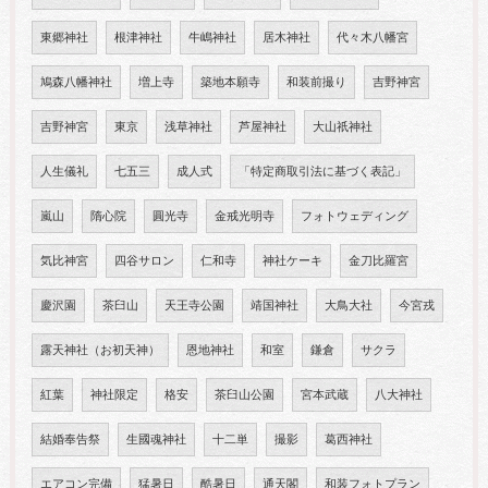
東郷神社
根津神社
牛嶋神社
居木神社
代々木八幡宮
鳩森八幡神社
増上寺
築地本願寺
和装前撮り
吉野神宮
吉野神宮
東京
浅草神社
芦屋神社
大山祇神社
人生儀礼
七五三
成人式
「特定商取引法に基づく表記」
嵐山
隋心院
圓光寺
金戒光明寺
フォトウェディング
気比神宮
四谷サロン
仁和寺
神社ケーキ
金刀比羅宮
慶沢園
茶臼山
天王寺公園
靖国神社
大鳥大社
今宮戎
露天神社（お初天神）
恩地神社
和室
鎌倉
サクラ
紅葉
神社限定
格安
茶臼山公園
宮本武蔵
八大神社
結婚奉告祭
生國魂神社
十二単
撮影
葛西神社
エアコン完備
猛暑日
酷暑日
通天閣
和装フォトプラン