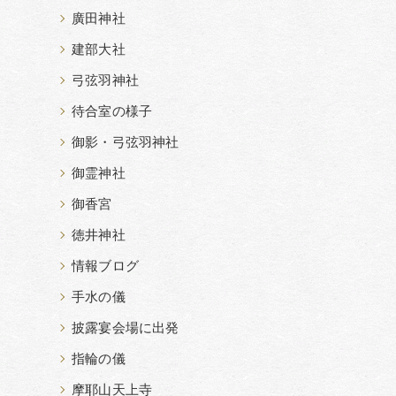
廣田神社
建部大社
弓弦羽神社
待合室の様子
御影・弓弦羽神社
御霊神社
御香宮
徳井神社
情報ブログ
手水の儀
披露宴会場に出発
指輪の儀
摩耶山天上寺