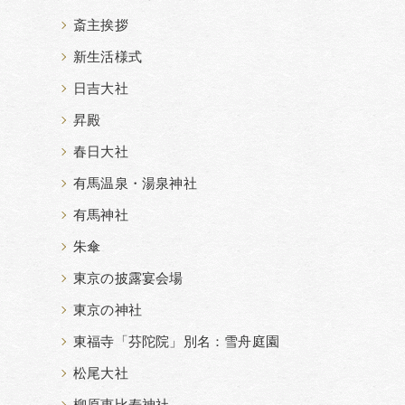
斎主挨拶
新生活様式
日吉大社
昇殿
春日大社
有馬温泉・湯泉神社
有馬神社
朱傘
東京の披露宴会場
東京の神社
東福寺「芬陀院」別名：雪舟庭園
松尾大社