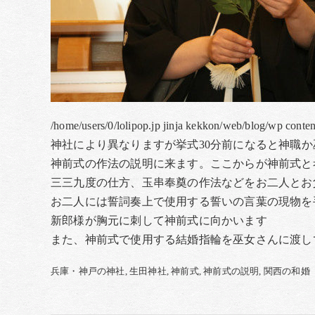
/home/users/0/lolipop.jp jinja kekkon/web/blog/wp conte
神社により異なりますが挙式30分前になると神職か
神前式の作法の説明に来ます。ここからが神前式と
三三九度の仕方、玉串奉奠の作法などをお二人とお
お二人には誓詞奏上で使用する誓いの言葉の現物を
新郎様が胸元に刺して神前式に向かいます
また、神前式で使用する結婚指輪を巫女さんに渡し
兵庫・神戸の神社
生田神社
神前式
神前式の説明
関西の和婚