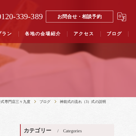
0120-339-389
お問合せ・相談予約
プラン
各地の会場紹介
アクセス
ブログ
覧（４０社寺）｜三々九度東京
覧（７５社）県別表示｜三々九度東京
挙式専門店三々九度
ブログ
神前式の流れ（3）式の説明
カテゴリー
Categories