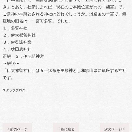
き」とあり、社伝によれば、現在のご本殿位置が元の「幽宮」で、
ご祭神の神跡とされる神社はどれでしょうか。淡路国の一宮で、鎮
座地の旧名は「一宮町多賀」でした。
１．多賀神社
２．伊太祁曽神社
３．伊奘諾神宮
４．猿田彦神社
正解 ３．伊奘諾神宮
〜解説〜
「伊太祁曽神社」は五十猛命を主祭神とし和歌山県に鎮座する神社
です。
スタッフブログ
< 前のページ
一覧に戻る
次のページ >