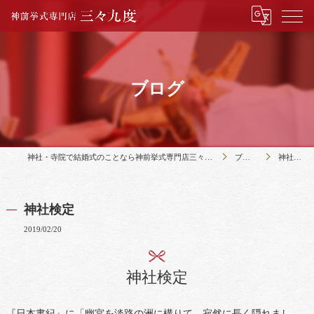
ブログ
神社・寺院で結婚式のことなら神前挙式専門店三々九度
ブログ
神社検定
神社検定
2019/02/20
神社検定
『日本書紀』に「幽宮を淡路の洲に構りて、寂然に長く隠れまし