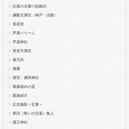
紅葉の京都で結婚式
綱敷天満宮（神戸・須磨）
美容室
芦屋ベリーニ
芦屋神社
菅原天満宮
菊乃井
萬重
西宮・廣田神社
親族固めの盃
親族紹介
記念撮影＜定番＞
誓詞（誓いの言葉）奏上
護王神社