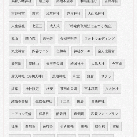
鳩森八幡神社
増上寺
築地本願寺
和装前撮り
吉野神宮
吉野神宮
東京
浅草神社
芦屋神社
大山祇神社
人生儀礼
七五三
成人式
「特定商取引法に基づく表記」
嵐山
隋心院
圓光寺
金戒光明寺
フォトウェディング
気比神宮
四谷サロン
仁和寺
神社ケーキ
金刀比羅宮
慶沢園
茶臼山
天王寺公園
靖国神社
大鳥大社
今宮戎
露天神社（お初天神）
恩地神社
和室
鎌倉
サクラ
紅葉
神社限定
格安
茶臼山公園
宮本武蔵
八大神社
結婚奉告祭
生國魂神社
十二単
撮影
葛西神社
エアコン完備
猛暑日
酷暑日
通天閣
和装フォトプラン
猛暑
白無垢
色打掛
引き振袖
振袖
紋付袴
留袖