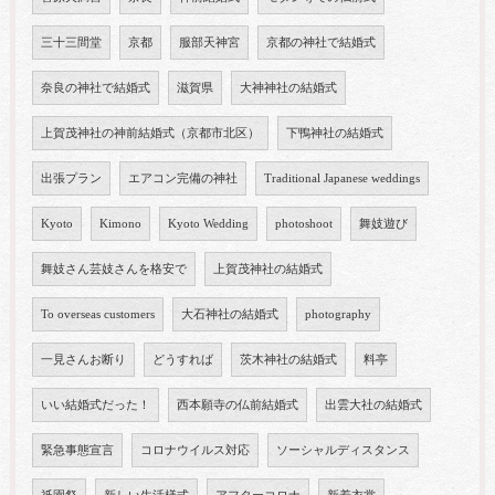
三十三間堂
京都
服部天神宮
京都の神社で結婚式
奈良の神社で結婚式
滋賀県
大神神社の結婚式
上賀茂神社の神前結婚式（京都市北区）
下鴨神社の結婚式
出張プラン
エアコン完備の神社
Traditional Japanese weddings
Kyoto
Kimono
Kyoto Wedding
photoshoot
舞妓遊び
舞妓さん芸妓さんを格安で
上賀茂神社の結婚式
To overseas customers
大石神社の結婚式
photography
一見さんお断り
どうすれば
茨木神社の結婚式
料亭
いい結婚式だった！
西本願寺の仏前結婚式
出雲大社の結婚式
緊急事態宣言
コロナウイルス対応
ソーシャルディスタンス