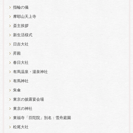
指輪の儀
摩耶山天上寺
斎主挨拶
新生活様式
日吉大社
昇殿
春日大社
有馬温泉・湯泉神社
有馬神社
朱傘
東京の披露宴会場
東京の神社
東福寺「芬陀院」別名：雪舟庭園
松尾大社