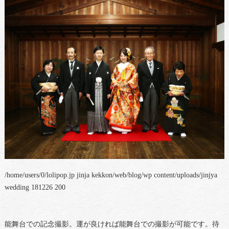
/home/users/0/lolipop.jp jinja kekkon/web/blog/wp content/uploads/jinjya
wedding 181226 200
能舞台での記念撮影。運が良ければ能舞台での撮影が可能です。待