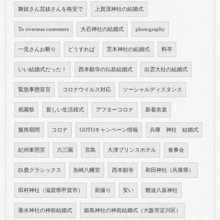
舞妓さん芸妓さんを格安で
上賀茂神社の結婚式
To overseas customers
大石神社の結婚式
photography
一見さんお断り
どうすれば
茨木神社の結婚式
料亭
いい結婚式だった！
西本願寺の仏前結婚式
出雲大社の結婚式
緊急事態宣言
コロナウイルス対応
ソーシャルディスタンス
祇園祭
新しい生活様式
アフターコロナ
新着衣裳
服喪期間
コロナ
GOTOキャンペーン情報
兵庫 神社 結婚式
紀州東照宮
六三園
宮島
大津プリンスホテル
食事会
白鹿クラシックス
魚崎八幡宮
西本願寺
和田神社（兵庫県）
田村神社（滋賀県甲賀市）
前撮り
安い
難波八坂神社
垂水神社の神前結婚式
姫島神社の神前結婚式（大阪市淀川区）