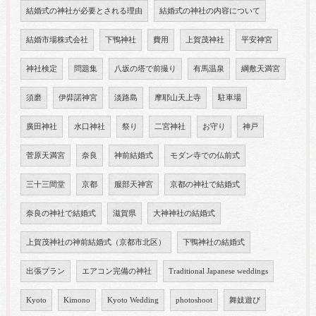
結婚式の神社が必要とされる理由
結婚式の神社の内容について
結婚市場株式会社
下鴨神社
費用
上賀茂神社
平安神宮
神社検定
問題集
八坂の塔で前撮り
有馬温泉
綱敷天満宮
須磨
伊弉諾神宮
淡路島
摩耶山天上寺
駐車場
廣田神社
水口神社
祭り
二宮神社
お守り
神戸
菅原天満宮
奈良
神前結婚式
モダン寺での仏前式
三十三間堂
京都
服部天神宮
京都の神社で結婚式
奈良の神社で結婚式
滋賀県
大神神社の結婚式
上賀茂神社の神前結婚式（京都市北区）
下鴨神社の結婚式
出張プラン
エアコン完備の神社
Traditional Japanese weddings
Kyoto
Kimono
Kyoto Wedding
photoshoot
舞妓遊び