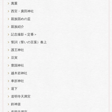
萬重
西宮・廣田神社
親族固めの盃
親族紹介
記念撮影＜定番＞
誓詞（誓いの言葉）奏上
護王神社
豆寅
豊国神社
越木岩神社
車折神社
退下
道明寺天満宮
鈴神楽
長岡天満宮