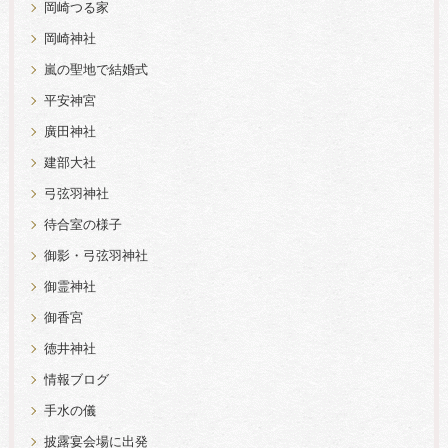
岡崎つる家
岡崎神社
嵐の聖地で結婚式
平安神宮
廣田神社
建部大社
弓弦羽神社
待合室の様子
御影・弓弦羽神社
御霊神社
御香宮
徳井神社
情報ブログ
手水の儀
披露宴会場に出発