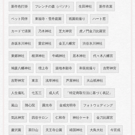
新作色打掛
フレンチの森（パソナ）
生田神社
新作衣裳
ペット同伴
東福寺・雪舟庭園
祇園前撮り
ハート窓
カードで清算
乃木神社
芝大神宮
虎ノ門金刀比羅宮
赤坂氷川神社
愛宕神社
金王八幡宮
渋谷氷川神社
東郷神社
根津神社
牛嶋神社
居木神社
代々木八幡宮
鳩森八幡神社
増上寺
築地本願寺
和装前撮り
吉野神宮
吉野神宮
東京
浅草神社
芦屋神社
大山祇神社
人生儀礼
七五三
成人式
「特定商取引法に基づく表記」
嵐山
隋心院
圓光寺
金戒光明寺
フォトウェディング
気比神宮
四谷サロン
仁和寺
神社ケーキ
金刀比羅宮
慶沢園
茶臼山
天王寺公園
靖国神社
大鳥大社
今宮戎