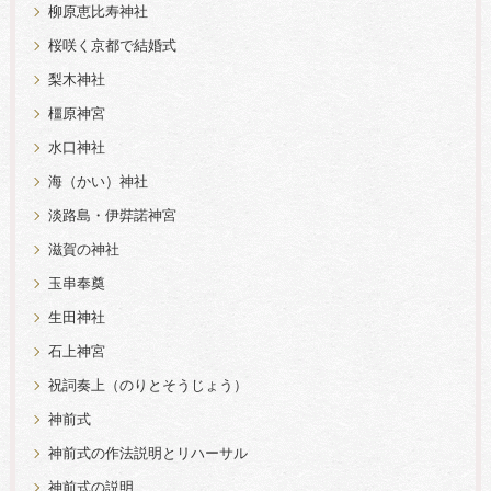
柳原恵比寿神社
桜咲く京都で結婚式
梨木神社
橿原神宮
水口神社
海（かい）神社
淡路島・伊弉諾神宮
滋賀の神社
玉串奉奠
生田神社
石上神宮
祝詞奏上（のりとそうじょう）
神前式
神前式の作法説明とリハーサル
神前式の説明