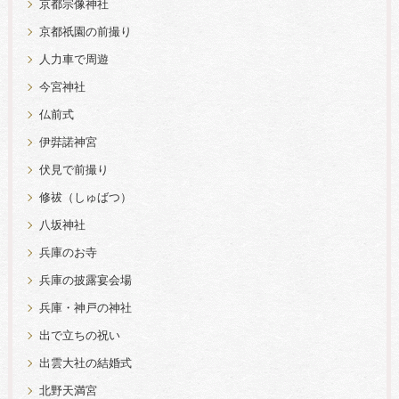
京都宗像神社
京都祇園の前撮り
人力車で周遊
今宮神社
仏前式
伊弉諾神宮
伏見で前撮り
修祓（しゅばつ）
八坂神社
兵庫のお寺
兵庫の披露宴会場
兵庫・神戸の神社
出で立ちの祝い
出雲大社の結婚式
北野天満宮