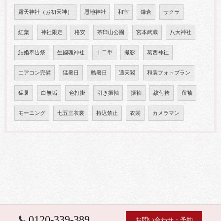
露天神社（お初天神）
恩地神社
和室
鎌倉
サクラ
紅葉
神社限定
格安
茶臼山公園
宮本武蔵
八大神社
結婚奉告祭
生國魂神社
十二単
撮影
葛西神社
エアコン完備
猛暑日
酷暑日
通天閣
和装フォトプラン
猛暑
白無垢
色打掛
引き振袖
振袖
紋付袴
留袖
モーニング
七五三衣裳
持込禁止
衣裳
カメラマン
0120-339-389
お問い合わせ・予約