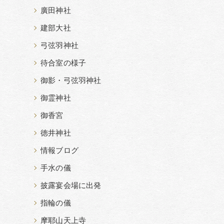
廣田神社
建部大社
弓弦羽神社
待合室の様子
御影・弓弦羽神社
御霊神社
御香宮
徳井神社
情報ブログ
手水の儀
披露宴会場に出発
指輪の儀
摩耶山天上寺