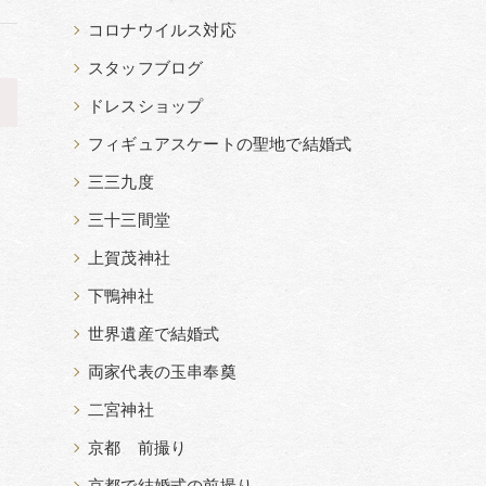
コロナウイルス対応
スタッフブログ
>
ドレスショップ
フィギュアスケートの聖地で結婚式
三三九度
三十三間堂
上賀茂神社
下鴨神社
世界遺産で結婚式
両家代表の玉串奉奠
二宮神社
京都 前撮り