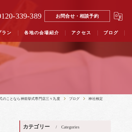
0120-339-389
お問合せ・相談予約
プラン
各地の会場紹介
アクセス
ブログ
覧（４０社寺）｜三々九度東京
覧（７５社）県別表示｜三々九度東京
式のことなら神前挙式専門店三々九度
ブログ
神社検定
カテゴリー
Categories