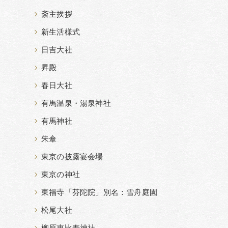
斎主挨拶
新生活様式
日吉大社
昇殿
春日大社
有馬温泉・湯泉神社
有馬神社
朱傘
東京の披露宴会場
東京の神社
東福寺「芬陀院」別名：雪舟庭園
松尾大社