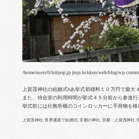
/home/users/0/lolipop.jp jinja kekkon/web/blog/wp conte
上賀茂神社の結婚式hあ挙式初穂料１０万円で最大
また、待合室の利用時間が挙式４５分前から参進行
挙式前には社務所横のコインロッカーに手荷物を移
上賀茂神社
世界遺産で結婚式
京都の神社
京都・上賀茂神社