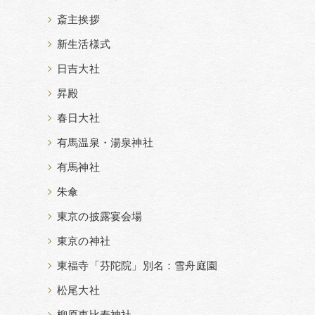
斎主挨拶
新生活様式
日吉大社
昇殿
春日大社
有馬温泉・湯泉神社
有馬神社
朱傘
東京の披露宴会場
東京の神社
東福寺「芬陀院」別名：雪舟庭園
松尾大社