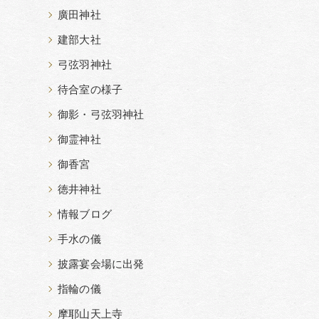
廣田神社
建部大社
弓弦羽神社
待合室の様子
御影・弓弦羽神社
御霊神社
御香宮
徳井神社
情報ブログ
手水の儀
披露宴会場に出発
指輪の儀
摩耶山天上寺