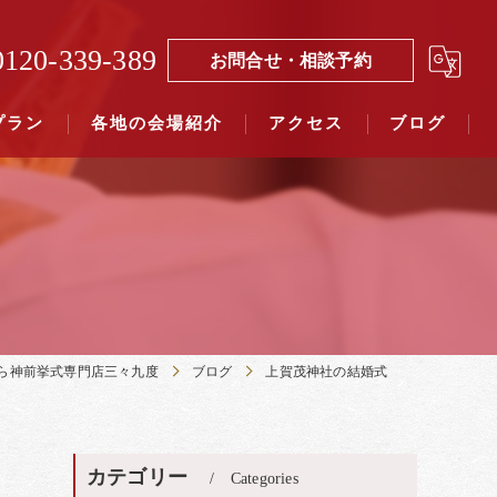
0120-339-389
お問合せ・相談予約
プラン
各地の会場紹介
アクセス
ブログ
覧（４０社寺）｜三々九度東京
覧（７５社）県別表示｜三々九度東京
ら神前挙式専門店三々九度
ブログ
上賀茂神社の結婚式
カテゴリー
Categories