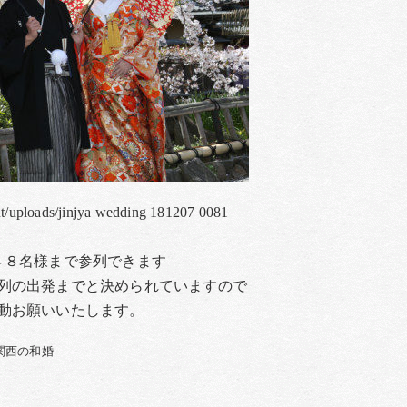
nt/uploads/jinjya wedding 181207 0081
４８名様まで参列できます
列の出発までと決められていますので
動お願いいたします。
関西の和婚