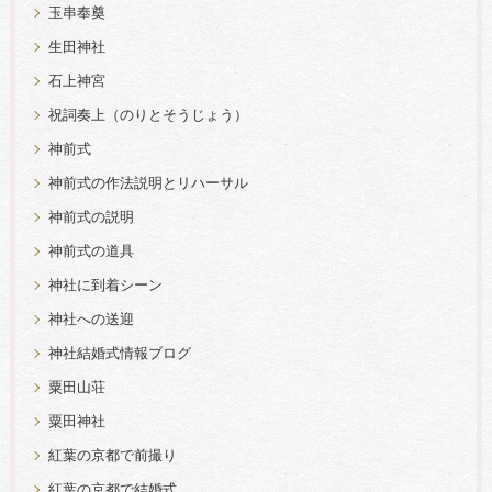
玉串奉奠
生田神社
石上神宮
祝詞奏上（のりとそうじょう）
神前式
神前式の作法説明とリハーサル
神前式の説明
神前式の道具
神社に到着シーン
神社への送迎
神社結婚式情報ブログ
粟田山荘
粟田神社
紅葉の京都で前撮り
紅葉の京都で結婚式