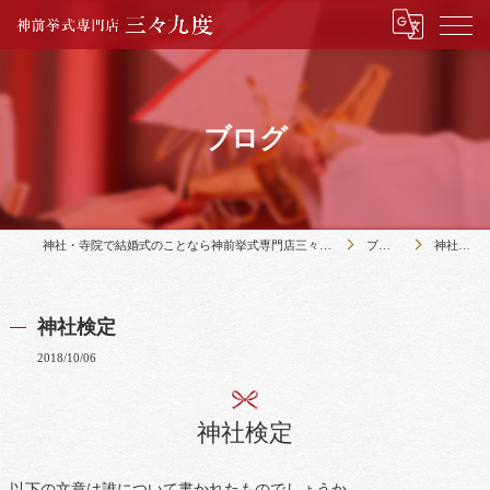
ブログ
神社・寺院で結婚式のことなら神前挙式専門店三々九度
ブログ
神社検定
神社検定
2018/10/06
神社検定
以下の文章は誰について書かれたものでしょうか。