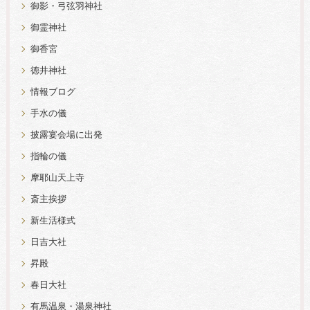
御影・弓弦羽神社
御霊神社
御香宮
徳井神社
情報ブログ
手水の儀
披露宴会場に出発
指輪の儀
摩耶山天上寺
斎主挨拶
新生活様式
日吉大社
昇殿
春日大社
有馬温泉・湯泉神社