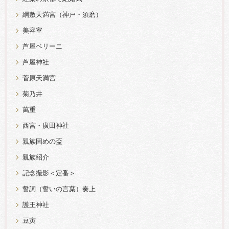
綱敷天満宮（神戸・須磨）
美容室
芦屋ベリーニ
芦屋神社
菅原天満宮
菊乃井
萬重
西宮・廣田神社
親族固めの盃
親族紹介
記念撮影＜定番＞
誓詞（誓いの言葉）奏上
護王神社
豆寅