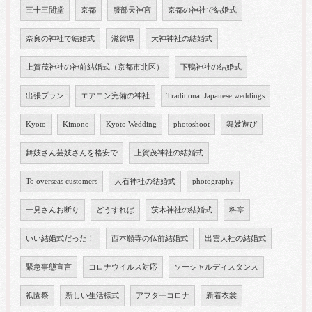
三十三間堂
京都
服部天神宮
京都の神社で結婚式
奈良の神社で結婚式
滋賀県
大神神社の結婚式
上賀茂神社の神前結婚式（京都市北区）
下鴨神社の結婚式
出張プラン
エアコン完備の神社
Traditional Japanese weddings
Kyoto
Kimono
Kyoto Wedding
photoshoot
舞妓遊び
舞妓さん芸妓さんを格安で
上賀茂神社の結婚式
To overseas customers
大石神社の結婚式
photography
一見さんお断り
どうすれば
茨木神社の結婚式
料亭
いい結婚式だった！
西本願寺の仏前結婚式
出雲大社の結婚式
緊急事態宣言
コロナウイルス対応
ソーシャルディスタンス
祇園祭
新しい生活様式
アフターコロナ
新着衣裳