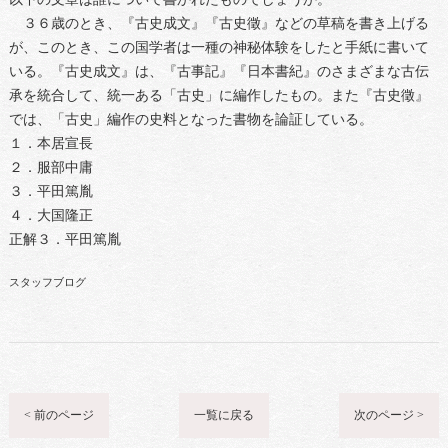
３６歳のとき、『古史成文』『古史徵』などの草稿を書き上げる
が、このとき、この国学者は一種の神秘体験をしたと手紙に書いて
いる。『古史成文』は、『古事記』『日本書紀』のさまざまな古伝
承を統合して、統一ある「古史」に編作したもの。また『古史徵』
では、「古史」編作の史料となった書物を論証している。
１．本居宣長
２．服部中庸
３．平田篤胤
４．大国隆正
正解３．平田篤胤
スタッフブログ
< 前のページ
一覧に戻る
次のページ >