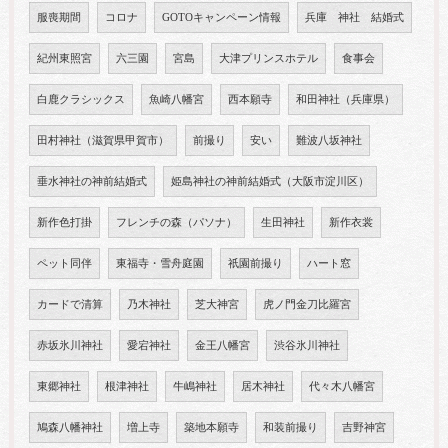
服喪期間
コロナ
GOTOキャンペーン情報
兵庫 神社 結婚式
紀州東照宮
六三園
宮島
大津プリンスホテル
食事会
白鹿クラシックス
魚崎八幡宮
西本願寺
和田神社（兵庫県）
田村神社（滋賀県甲賀市）
前撮り
安い
難波八坂神社
垂水神社の神前結婚式
姫島神社の神前結婚式（大阪市淀川区）
新作色打掛
フレンチの森（パソナ）
生田神社
新作衣裳
ペット同伴
東福寺・雪舟庭園
祇園前撮り
ハート窓
カードで清算
乃木神社
芝大神宮
虎ノ門金刀比羅宮
赤坂氷川神社
愛宕神社
金王八幡宮
渋谷氷川神社
東郷神社
根津神社
牛嶋神社
居木神社
代々木八幡宮
鳩森八幡神社
増上寺
築地本願寺
和装前撮り
吉野神宮