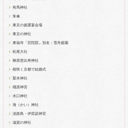
有馬神社
朱傘
東京の披露宴会場
東京の神社
東福寺「芬陀院」別名：雪舟庭園
松尾大社
柳原恵比寿神社
桜咲く京都で結婚式
梨木神社
橿原神宮
水口神社
海（かい）神社
淡路島・伊弉諾神宮
滋賀の神社