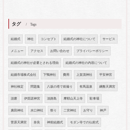
タグ
Tags
結婚式
神社
コンセプト
結婚式の神社について
サービス
メニュー
アクセス
お問い合わせ
プライバシーポリシー
結婚式の神社が必要とされる理由
結婚式の神社の内容について
結婚市場株式会社
下鴨神社
費用
上賀茂神社
平安神宮
神社検定
問題集
八坂の塔で前撮り
有馬温泉
綱敷天満宮
須磨
伊弉諾神宮
淡路島
摩耶山天上寺
駐車場
廣田神社
水口神社
祭り
二宮神社
お守り
神戸
菅原天満宮
奈良
神前結婚式
モダン寺での仏前式