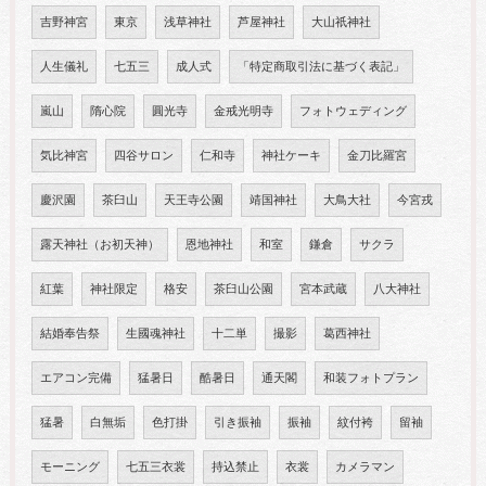
吉野神宮
東京
浅草神社
芦屋神社
大山祇神社
人生儀礼
七五三
成人式
「特定商取引法に基づく表記」
嵐山
隋心院
圓光寺
金戒光明寺
フォトウェディング
気比神宮
四谷サロン
仁和寺
神社ケーキ
金刀比羅宮
慶沢園
茶臼山
天王寺公園
靖国神社
大鳥大社
今宮戎
露天神社（お初天神）
恩地神社
和室
鎌倉
サクラ
紅葉
神社限定
格安
茶臼山公園
宮本武蔵
八大神社
結婚奉告祭
生國魂神社
十二単
撮影
葛西神社
エアコン完備
猛暑日
酷暑日
通天閣
和装フォトプラン
猛暑
白無垢
色打掛
引き振袖
振袖
紋付袴
留袖
モーニング
七五三衣裳
持込禁止
衣裳
カメラマン