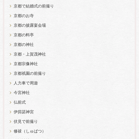
京都で結婚式の前撮り
京都のお寺
京都の披露宴会場
京都の料亭
京都の神社
京都・上賀茂神社
京都宗像神社
京都祇園の前撮り
人力車で周遊
今宮神社
仏前式
伊弉諾神宮
伏見で前撮り
修祓（しゅばつ）