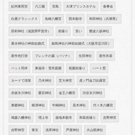
紀州東照宮
六三園
宮島
大津プリンスホテル
食事会
白鹿クラシックス
魚崎八幡宮
西本願寺
和田神社（兵庫県）
田村神社（滋賀県甲賀市）
前撮り
安い
難波八坂神社
垂水神社の神前結婚式
姫島神社の神前結婚式（大阪市淀川区）
新作色打掛
フレンチの森（パソナ）
生田神社
新作衣裳
ペット同伴
東福寺・雪舟庭園
祇園前撮り
ハート窓
カードで清算
乃木神社
芝大神宮
虎ノ門金刀比羅宮
赤坂氷川神社
愛宕神社
金王八幡宮
渋谷氷川神社
東郷神社
根津神社
牛嶋神社
居木神社
代々木八幡宮
鳩森八幡神社
増上寺
築地本願寺
和装前撮り
吉野神宮
吉野神宮
東京
浅草神社
芦屋神社
大山祇神社