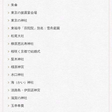
朱傘
東京の披露宴会場
東京の神社
東福寺「芬陀院」別名：雪舟庭園
松尾大社
柳原恵比寿神社
桜咲く京都で結婚式
梨木神社
橿原神宮
水口神社
海（かい）神社
淡路島・伊弉諾神宮
滋賀の神社
玉串奉奠