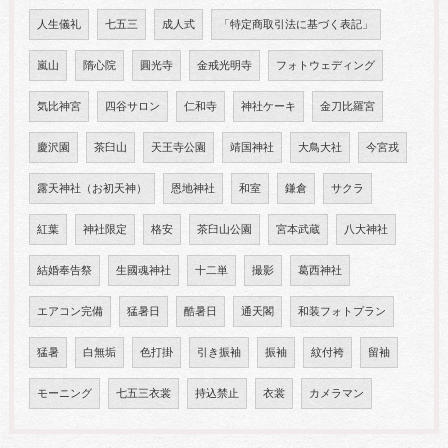
人生儀礼
七五三
成人式
「特定商取引法に基づく表記」
嵐山
隋心院
圓光寺
金戒光明寺
フォトウェディング
気比神宮
四谷サロン
仁和寺
神社ケーキ
金刀比羅宮
慶沢園
茶臼山
天王寺公園
靖国神社
大鳥大社
今宮戎
露天神社（お初天神）
恩地神社
和室
鎌倉
サクラ
紅葉
神社限定
格安
茶臼山公園
宮本武蔵
八大神社
結婚奉告祭
生國魂神社
十二単
撮影
葛西神社
エアコン完備
猛暑日
酷暑日
通天閣
和装フォトプラン
猛暑
白無垢
色打掛
引き振袖
振袖
紋付袴
留袖
モーニング
七五三衣裳
持込禁止
衣裳
カメラマン