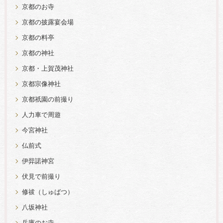
京都のお寺
京都の披露宴会場
京都の料亭
京都の神社
京都・上賀茂神社
京都宗像神社
京都祇園の前撮り
人力車で周遊
今宮神社
仏前式
伊弉諾神宮
伏見で前撮り
修祓（しゅばつ）
八坂神社