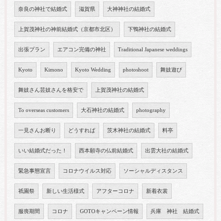
奈良の神社で結婚式
滋賀県
大神神社の結婚式
上賀茂神社の神前結婚式（京都市北区）
下鴨神社の結婚式
出張プラン
エアコン完備の神社
Traditional Japanese weddings
Kyoto
Kimono
Kyoto Wedding
photoshoot
舞妓遊び
舞妓さん芸妓さんを格安で
上賀茂神社の結婚式
To overseas customers
大石神社の結婚式
photography
一見さんお断り
どうすれば
茨木神社の結婚式
料亭
いい結婚式だった！
西本願寺の仏前結婚式
出雲大社の結婚式
緊急事態宣言
コロナウイルス対応
ソーシャルディスタンス
祇園祭
新しい生活様式
アフターコロナ
新着衣裳
服喪期間
コロナ
GOTOキャンペーン情報
兵庫 神社 結婚式