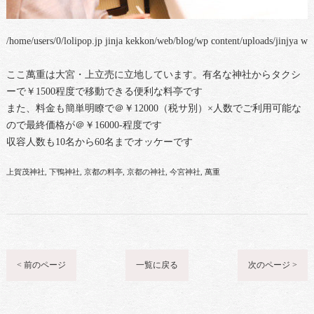
/home/users/0/lolipop.jp jinja kekkon/web/blog/wp content/uploads/jinjya w
ここ萬重は大宮・上立売に立地しています。有名な神社からタクシ
ーで￥1500程度で移動できる便利な料亭です
また、料金も簡単明瞭で＠￥12000（税サ別）×人数でご利用可能な
ので最終価格が＠￥16000-程度です
収容人数も10名から60名までオッケーです
上賀茂神社
下鴨神社
京都の料亭
京都の神社
今宮神社
萬重
< 前のページ
一覧に戻る
次のページ >