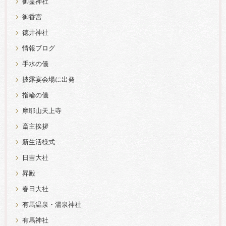
御霊神社
御香宮
徳井神社
情報ブログ
手水の儀
披露宴会場に出発
指輪の儀
摩耶山天上寺
斎主挨拶
新生活様式
日吉大社
昇殿
春日大社
有馬温泉・湯泉神社
有馬神社