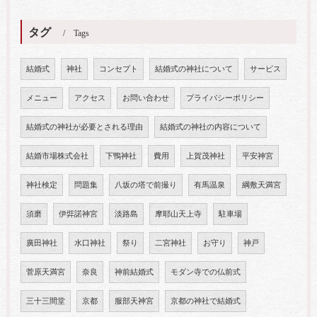
タグ
Tags
結婚式
神社
コンセプト
結婚式の神社について
サービス
メニュー
アクセス
お問い合わせ
プライバシーポリシー
結婚式の神社が必要とされる理由
結婚式の神社の内容について
結婚市場株式会社
下鴨神社
費用
上賀茂神社
平安神宮
神社検定
問題集
八坂の塔で前撮り
有馬温泉
綱敷天満宮
須磨
伊弉諾神宮
淡路島
摩耶山天上寺
駐車場
廣田神社
水口神社
祭り
二宮神社
お守り
神戸
菅原天満宮
奈良
神前結婚式
モダン寺での仏前式
三十三間堂
京都
服部天神宮
京都の神社で結婚式