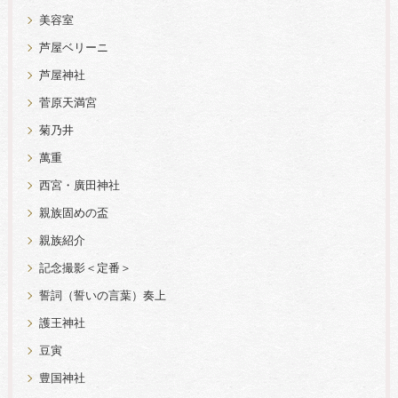
美容室
芦屋ベリーニ
芦屋神社
菅原天満宮
菊乃井
萬重
西宮・廣田神社
親族固めの盃
親族紹介
記念撮影＜定番＞
誓詞（誓いの言葉）奏上
護王神社
豆寅
豊国神社