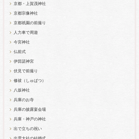
京都・上賀茂神社
京都宗像神社
京都祇園の前撮り
人力車で周遊
今宮神社
仏前式
伊弉諾神宮
伏見で前撮り
修祓（しゅばつ）
八坂神社
兵庫のお寺
兵庫の披露宴会場
兵庫・神戸の神社
出で立ちの祝い
出雲大社の結婚式