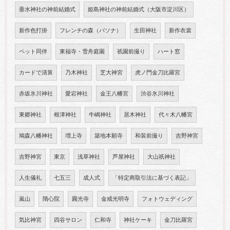
垂水神社の神前結婚式
姫島神社の神前結婚式（大阪市淀川区）
新作色打掛
フレンチの森（パソナ）
生田神社
新作衣裳
ペット同伴
東福寺・雪舟庭園
祇園前撮り
ハート窓
カードで清算
乃木神社
芝大神宮
虎ノ門金刀比羅宮
赤坂氷川神社
愛宕神社
金王八幡宮
渋谷氷川神社
東郷神社
根津神社
牛嶋神社
居木神社
代々木八幡宮
鳩森八幡神社
増上寺
築地本願寺
和装前撮り
吉野神宮
吉野神宮
東京
浅草神社
芦屋神社
大山祇神社
人生儀礼
七五三
成人式
「特定商取引法に基づく表記」
嵐山
隋心院
圓光寺
金戒光明寺
フォトウェディング
気比神宮
四谷サロン
仁和寺
神社ケーキ
金刀比羅宮