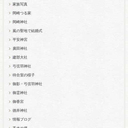
家族写真
岡崎つる家
岡崎神社
嵐の聖地で結婚式
平安神宮
廣田神社
建部大社
弓弦羽神社
待合室の様子
御影・弓弦羽神社
御霊神社
御香宮
徳井神社
情報ブログ