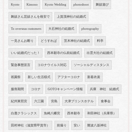
Kyoto
Kimono
Kyoto Wedding
photoshoot
舞妓遊び
舞妓さん芸妓さんを格安で
上賀茂神社の結婚式
To overseas customers
大石神社の結婚式
photography
一見さんお断り
どうすれば
茨木神社の結婚式
料亭
いい結婚式だった！
西本願寺の仏前結婚式
出雲大社の結婚式
緊急事態宣言
コロナウイルス対応
ソーシャルディスタンス
祇園祭
新しい生活様式
アフターコロナ
新着衣裳
服喪期間
コロナ
GOTOキャンペーン情報
兵庫 神社 結婚式
紀州東照宮
六三園
宮島
大津プリンスホテル
食事会
白鹿クラシックス
魚崎八幡宮
西本願寺
和田神社（兵庫県）
田村神社（滋賀県甲賀市）
前撮り
安い
難波八坂神社