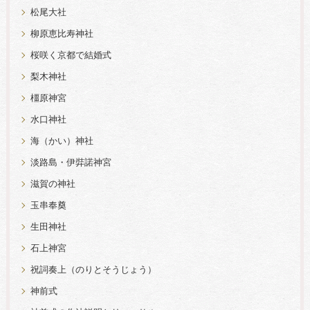
松尾大社
柳原恵比寿神社
桜咲く京都で結婚式
梨木神社
橿原神宮
水口神社
海（かい）神社
淡路島・伊弉諾神宮
滋賀の神社
玉串奉奠
生田神社
石上神宮
祝詞奏上（のりとそうじょう）
神前式