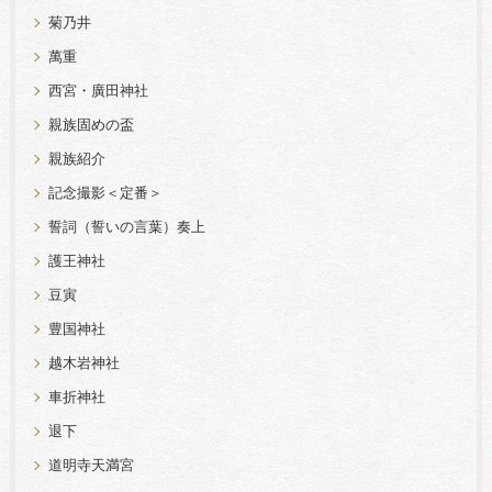
菊乃井
萬重
西宮・廣田神社
親族固めの盃
親族紹介
記念撮影＜定番＞
誓詞（誓いの言葉）奏上
護王神社
豆寅
豊国神社
越木岩神社
車折神社
退下
道明寺天満宮