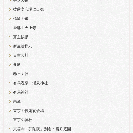
手水の儀
披露宴会場に出発
指輪の儀
摩耶山天上寺
斎主挨拶
新生活様式
日吉大社
昇殿
春日大社
有馬温泉・湯泉神社
有馬神社
朱傘
東京の披露宴会場
東京の神社
東福寺「芬陀院」別名：雪舟庭園