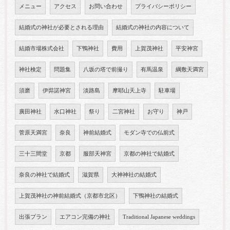
メニュー
アクセス
お問い合わせ
プライバシーポリシー
結婚式の神社が必要とされる理由
結婚式の神社の内容について
結婚市場株式会社
下鴨神社
費用
上賀茂神社
平安神宮
神社検定
問題集
八坂の塔で前撮り
有馬温泉
綱敷天満宮
須磨
伊弉諾神宮
淡路島
摩耶山天上寺
駐車場
廣田神社
水口神社
祭り
二宮神社
お守り
神戸
菅原天満宮
奈良
神前結婚式
モダン寺での仏前式
三十三間堂
京都
服部天神宮
京都の神社で結婚式
奈良の神社で結婚式
滋賀県
大神神社の結婚式
上賀茂神社の神前結婚式（京都市北区）
下鴨神社の結婚式
出張プラン
エアコン完備の神社
Traditional Japanese weddings