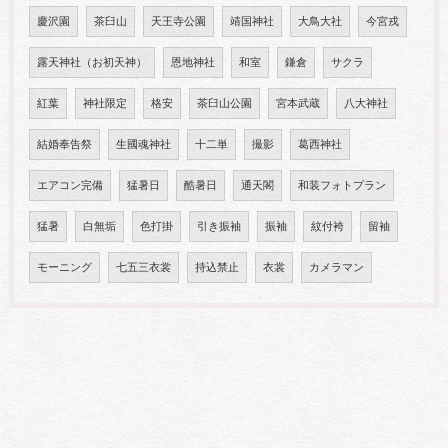
慶沢園
茶臼山
天王寺公園
靖国神社
大鳥大社
今宮戎
露天神社（お初天神）
恩地神社
和室
鎌倉
サクラ
紅葉
神社限定
格安
茶臼山公園
宮本武蔵
八大神社
結婚奉告祭
生國魂神社
十二単
撮影
葛西神社
エアコン完備
猛暑日
酷暑日
通天閣
和装フォトプラン
猛暑
白無垢
色打掛
引き振袖
振袖
紋付袴
留袖
モーニング
七五三衣裳
持込禁止
衣裳
カメラマン