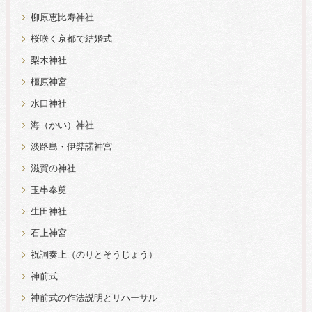
柳原恵比寿神社
桜咲く京都で結婚式
梨木神社
橿原神宮
水口神社
海（かい）神社
淡路島・伊弉諾神宮
滋賀の神社
玉串奉奠
生田神社
石上神宮
祝詞奏上（のりとそうじょう）
神前式
神前式の作法説明とリハーサル