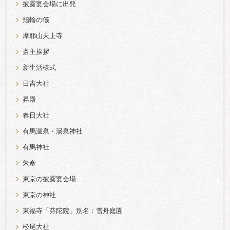
披露宴会場に出発
指輪の儀
摩耶山天上寺
斎主挨拶
新生活様式
日吉大社
昇殿
春日大社
有馬温泉・湯泉神社
有馬神社
朱傘
東京の披露宴会場
東京の神社
東福寺「芬陀院」別名：雪舟庭園
松尾大社