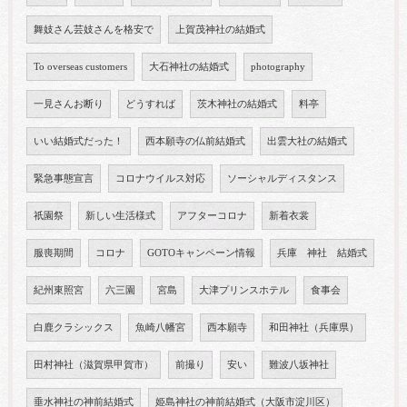
舞妓さん芸妓さんを格安で
上賀茂神社の結婚式
To overseas customers
大石神社の結婚式
photography
一見さんお断り
どうすれば
茨木神社の結婚式
料亭
いい結婚式だった！
西本願寺の仏前結婚式
出雲大社の結婚式
緊急事態宣言
コロナウイルス対応
ソーシャルディスタンス
祇園祭
新しい生活様式
アフターコロナ
新着衣裳
服喪期間
コロナ
GOTOキャンペーン情報
兵庫 神社 結婚式
紀州東照宮
六三園
宮島
大津プリンスホテル
食事会
白鹿クラシックス
魚崎八幡宮
西本願寺
和田神社（兵庫県）
田村神社（滋賀県甲賀市）
前撮り
安い
難波八坂神社
垂水神社の神前結婚式
姫島神社の神前結婚式（大阪市淀川区）