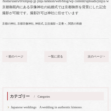
/home/users/0/lolipop.jp jinja kekkon/web/blog/wp content/uploads/jinjya 
京都御苑内にある宗像神社の結婚式では京都御所を背景にした記念
撮影が可能です。撮影許可は神社に任せています
京都の神社
京都宗像神社
神前式
記念撮影＜定番＞
関西の和婚
< 前のページ
一覧に戻る
次のページ >
カテゴリー
Categories
Japanese weddings A wedding in authentic kimono.