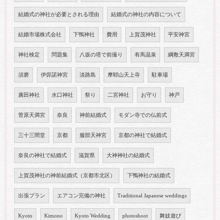
結婚式の神社が必要とされる理由
結婚式の神社の内容について
結婚市場株式会社
下鴨神社
費用
上賀茂神社
平安神宮
神社検定
問題集
八坂の塔で前撮り
有馬温泉
綱敷天満宮
須磨
伊弉諾神宮
淡路島
摩耶山天上寺
駐車場
廣田神社
水口神社
祭り
二宮神社
お守り
神戸
菅原天満宮
奈良
神前結婚式
モダン寺での仏前式
三十三間堂
京都
服部天神宮
京都の神社で結婚式
奈良の神社で結婚式
滋賀県
大神神社の結婚式
上賀茂神社の神前結婚式（京都市北区）
下鴨神社の結婚式
出張プラン
エアコン完備の神社
Traditional Japanese weddings
Kyoto
Kimono
Kyoto Wedding
photoshoot
舞妓遊び