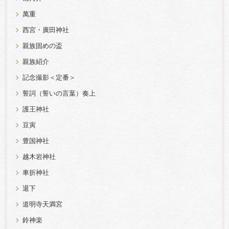
萬重
西宮・廣田神社
親族固めの盃
親族紹介
記念撮影＜定番＞
誓詞（誓いの言葉）奏上
護王神社
豆寅
豊国神社
越木岩神社
車折神社
退下
道明寺天満宮
鈴神楽