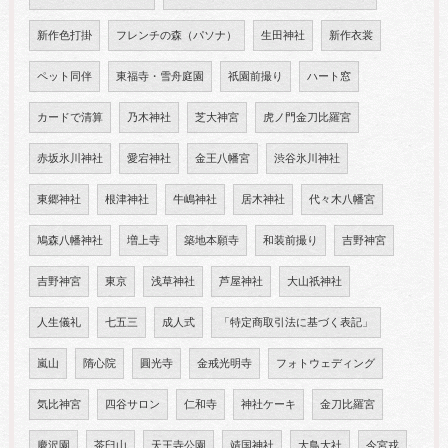
新作色打掛
フレンチの森（パソナ）
生田神社
新作衣裳
ペット同伴
東福寺・雪舟庭園
祇園前撮り
ハート窓
カードで清算
乃木神社
芝大神宮
虎ノ門金刀比羅宮
赤坂氷川神社
愛宕神社
金王八幡宮
渋谷氷川神社
東郷神社
根津神社
牛嶋神社
居木神社
代々木八幡宮
鳩森八幡神社
増上寺
築地本願寺
和装前撮り
吉野神宮
吉野神宮
東京
浅草神社
芦屋神社
大山祇神社
人生儀礼
七五三
成人式
「特定商取引法に基づく表記」
嵐山
隋心院
圓光寺
金戒光明寺
フォトウェディング
気比神宮
四谷サロン
仁和寺
神社ケーキ
金刀比羅宮
慶沢園
茶臼山
天王寺公園
靖国神社
大鳥大社
今宮戎