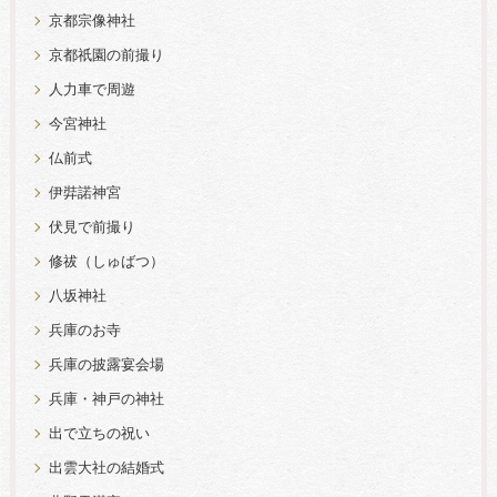
京都宗像神社
京都祇園の前撮り
人力車で周遊
今宮神社
仏前式
伊弉諾神宮
伏見で前撮り
修祓（しゅばつ）
八坂神社
兵庫のお寺
兵庫の披露宴会場
兵庫・神戸の神社
出で立ちの祝い
出雲大社の結婚式