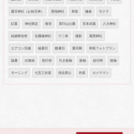
露天神社（お初天神）
恩地神社
和室
鎌倉
サクラ
紅葉
神社限定
格安
茶臼山公園
宮本武蔵
八大神社
結婚奉告祭
生國魂神社
十二単
撮影
葛西神社
エアコン完備
猛暑日
酷暑日
通天閣
和装フォトプラン
猛暑
白無垢
色打掛
引き振袖
振袖
紋付袴
留袖
モーニング
七五三衣裳
持込禁止
衣裳
カメラマン