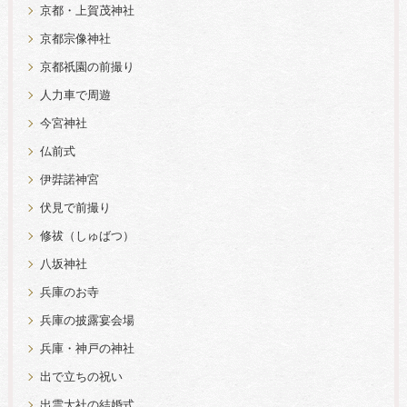
京都・上賀茂神社
京都宗像神社
京都祇園の前撮り
人力車で周遊
今宮神社
仏前式
伊弉諾神宮
伏見で前撮り
修祓（しゅばつ）
八坂神社
兵庫のお寺
兵庫の披露宴会場
兵庫・神戸の神社
出で立ちの祝い
出雲大社の結婚式