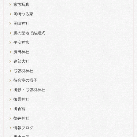
家族写真
岡崎つる家
岡崎神社
嵐の聖地で結婚式
平安神宮
廣田神社
建部大社
弓弦羽神社
待合室の様子
御影・弓弦羽神社
御霊神社
御香宮
徳井神社
情報ブログ