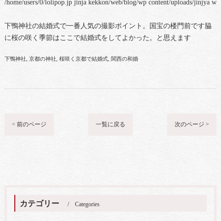
/home/users/0/lolipop.jp jinja kekkon/web/blog/wp content/uploads/jinjya 
下鴨神社の結婚式で一番人気の撮影ポイント。国宝の楼門前です脇
に桜の咲く季節はここで結婚式をしてよかった。と思えます
下鴨神社
京都の神社
桜咲く京都で結婚式
関西の和婚
< 前のページ
一覧に戻る
次のページ >
カテゴリー
Categories