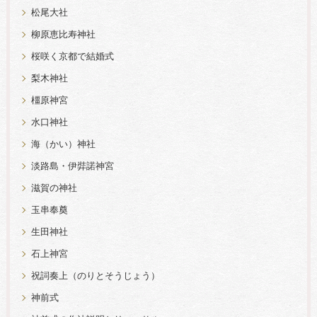
松尾大社
柳原恵比寿神社
桜咲く京都で結婚式
梨木神社
橿原神宮
水口神社
海（かい）神社
淡路島・伊弉諾神宮
滋賀の神社
玉串奉奠
生田神社
石上神宮
祝詞奏上（のりとそうじょう）
神前式