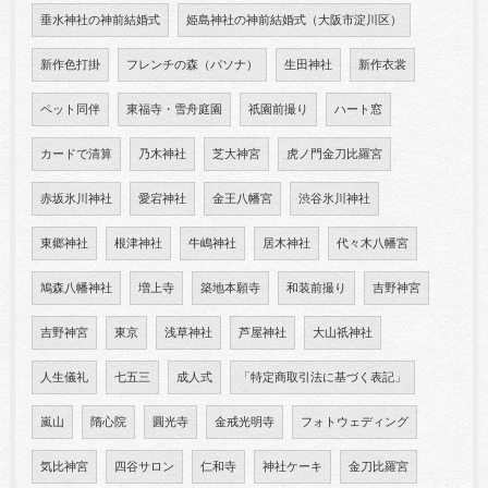
垂水神社の神前結婚式
姫島神社の神前結婚式（大阪市淀川区）
新作色打掛
フレンチの森（パソナ）
生田神社
新作衣裳
ペット同伴
東福寺・雪舟庭園
祇園前撮り
ハート窓
カードで清算
乃木神社
芝大神宮
虎ノ門金刀比羅宮
赤坂氷川神社
愛宕神社
金王八幡宮
渋谷氷川神社
東郷神社
根津神社
牛嶋神社
居木神社
代々木八幡宮
鳩森八幡神社
増上寺
築地本願寺
和装前撮り
吉野神宮
吉野神宮
東京
浅草神社
芦屋神社
大山祇神社
人生儀礼
七五三
成人式
「特定商取引法に基づく表記」
嵐山
隋心院
圓光寺
金戒光明寺
フォトウェディング
気比神宮
四谷サロン
仁和寺
神社ケーキ
金刀比羅宮