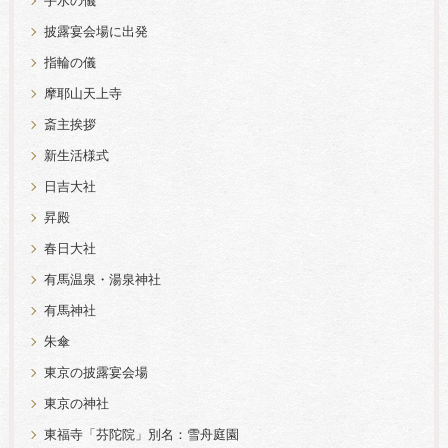
手水の儀
披露宴会場に出発
指輪の儀
摩耶山天上寺
斎主挨拶
新生活様式
日吉大社
昇殿
春日大社
有馬温泉・湯泉神社
有馬神社
朱傘
東京の披露宴会場
東京の神社
東福寺「芬陀院」別名：雪舟庭園