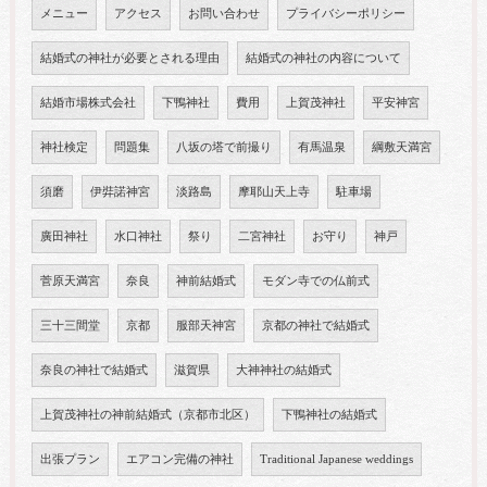
メニュー
アクセス
お問い合わせ
プライバシーポリシー
結婚式の神社が必要とされる理由
結婚式の神社の内容について
結婚市場株式会社
下鴨神社
費用
上賀茂神社
平安神宮
神社検定
問題集
八坂の塔で前撮り
有馬温泉
綱敷天満宮
須磨
伊弉諾神宮
淡路島
摩耶山天上寺
駐車場
廣田神社
水口神社
祭り
二宮神社
お守り
神戸
菅原天満宮
奈良
神前結婚式
モダン寺での仏前式
三十三間堂
京都
服部天神宮
京都の神社で結婚式
奈良の神社で結婚式
滋賀県
大神神社の結婚式
上賀茂神社の神前結婚式（京都市北区）
下鴨神社の結婚式
出張プラン
エアコン完備の神社
Traditional Japanese weddings