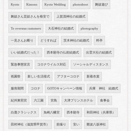
Kyoto
Kimono
Kyoto Wedding
photoshoot
舞妓遊び
舞妓さん芸妓さんを格安で
上賀茂神社の結婚式
To overseas customers
大石神社の結婚式
photography
一見さんお断り
どうすれば
茨木神社の結婚式
料亭
いい結婚式だった！
西本願寺の仏前結婚式
出雲大社の結婚式
緊急事態宣言
コロナウイルス対応
ソーシャルディスタンス
祇園祭
新しい生活様式
アフターコロナ
新着衣裳
服喪期間
コロナ
GOTOキャンペーン情報
兵庫 神社 結婚式
紀州東照宮
六三園
宮島
大津プリンスホテル
食事会
白鹿クラシックス
魚崎八幡宮
西本願寺
和田神社（兵庫県）
田村神社（滋賀県甲賀市）
前撮り
安い
難波八坂神社