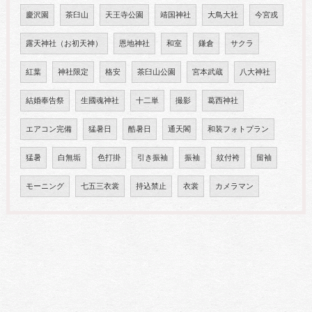
慶沢園
茶臼山
天王寺公園
靖国神社
大鳥大社
今宮戎
露天神社（お初天神）
恩地神社
和室
鎌倉
サクラ
紅葉
神社限定
格安
茶臼山公園
宮本武蔵
八大神社
結婚奉告祭
生國魂神社
十二単
撮影
葛西神社
エアコン完備
猛暑日
酷暑日
通天閣
和装フォトプラン
猛暑
白無垢
色打掛
引き振袖
振袖
紋付袴
留袖
モーニング
七五三衣裳
持込禁止
衣裳
カメラマン