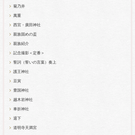
菊乃井
萬重
西宮・廣田神社
親族固めの盃
親族紹介
記念撮影＜定番＞
誓詞（誓いの言葉）奏上
護王神社
豆寅
豊国神社
越木岩神社
車折神社
退下
道明寺天満宮