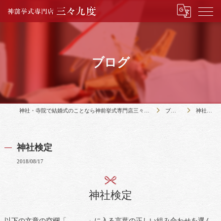
ブログ
神社・寺院で結婚式のことなら神前挙式専門店三々九度
ブログ
神社検定
神社検定
2018/08/17
神社検定
以下の文章の空欄「 」に入る言葉の正しい組み合わせを選ん