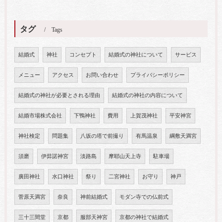
タグ
Tags
結婚式
神社
コンセプト
結婚式の神社について
サービス
メニュー
アクセス
お問い合わせ
プライバシーポリシー
結婚式の神社が必要とされる理由
結婚式の神社の内容について
結婚市場株式会社
下鴨神社
費用
上賀茂神社
平安神宮
神社検定
問題集
八坂の塔で前撮り
有馬温泉
綱敷天満宮
須磨
伊弉諾神宮
淡路島
摩耶山天上寺
駐車場
廣田神社
水口神社
祭り
二宮神社
お守り
神戸
菅原天満宮
奈良
神前結婚式
モダン寺での仏前式
三十三間堂
京都
服部天神宮
京都の神社で結婚式