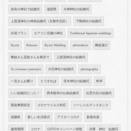
奈良の神社で結婚式
滋賀県
大神神社の結婚式
上賀茂神社の神前結婚式（京都市北区）
下鴨神社の結婚式
出張プラン
エアコン完備の神社
Traditional Japanese weddings
Kyoto
Kimono
Kyoto Wedding
photoshoot
舞妓遊び
舞妓さん芸妓さんを格安で
上賀茂神社の結婚式
To overseas customers
大石神社の結婚式
photography
一見さんお断り
どうすれば
茨木神社の結婚式
料亭
いい結婚式だった！
西本願寺の仏前結婚式
出雲大社の結婚式
緊急事態宣言
コロナウイルス対応
ソーシャルディスタンス
祇園祭
新しい生活様式
アフターコロナ
新着衣裳
服喪期間
コロナ
GOTOキャンペーン情報
兵庫 神社 結婚式