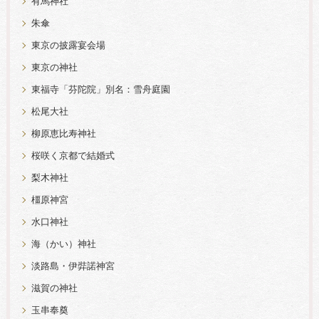
有馬神社
朱傘
東京の披露宴会場
東京の神社
東福寺「芬陀院」別名：雪舟庭園
松尾大社
柳原恵比寿神社
桜咲く京都で結婚式
梨木神社
橿原神宮
水口神社
海（かい）神社
淡路島・伊弉諾神宮
滋賀の神社
玉串奉奠