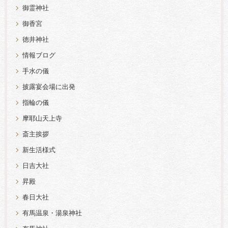
御霊神社
御香宮
徳井神社
情報ブログ
手水の儀
披露宴会場に出発
指輪の儀
摩耶山天上寺
斎主挨拶
新生活様式
日吉大社
昇殿
春日大社
有馬温泉・湯泉神社