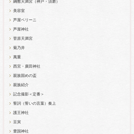
綱敷天満宮（神戸・須磨）
美容室
芦屋ベリーニ
芦屋神社
菅原天満宮
菊乃井
萬重
西宮・廣田神社
親族固めの盃
親族紹介
記念撮影＜定番＞
誓詞（誓いの言葉）奏上
護王神社
豆寅
豊国神社