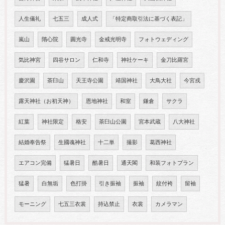
人生儀礼
七五三
成人式
「特定商取引法に基づく表記」
嵐山
隋心院
圓光寺
金戒光明寺
フォトウェディング
気比神宮
四谷サロン
仁和寺
神社ケーキ
金刀比羅宮
慶沢園
茶臼山
天王寺公園
靖国神社
大鳥大社
今宮戎
露天神社（お初天神）
恩地神社
和室
鎌倉
サクラ
紅葉
神社限定
格安
茶臼山公園
宮本武蔵
八大神社
結婚奉告祭
生國魂神社
十二単
撮影
葛西神社
エアコン完備
猛暑日
酷暑日
通天閣
和装フォトプラン
猛暑
白無垢
色打掛
引き振袖
振袖
紋付袴
留袖
モーニング
七五三衣裳
持込禁止
衣裳
カメラマン