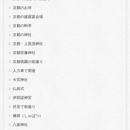
京都のお寺
京都の披露宴会場
京都の料亭
京都の神社
京都・上賀茂神社
京都宗像神社
京都祇園の前撮り
人力車で周遊
今宮神社
仏前式
伊弉諾神宮
伏見で前撮り
修祓（しゅばつ）
八坂神社