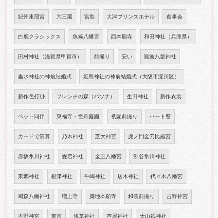
紀州東照宮
六三園
宮島
大津プリンスホテル
食事会
白鹿クラシックス
魚崎八幡宮
西本願寺
和田神社（兵庫県）
田村神社（滋賀県甲賀市）
前撮り
安い
難波八坂神社
垂水神社の神前結婚式
姫島神社の神前結婚式（大阪市淀川区）
新作色打掛
フレンチの森（パソナ）
生田神社
新作衣裳
ペット同伴
東福寺・雪舟庭園
祇園前撮り
ハート窓
カードで清算
乃木神社
芝大神宮
虎ノ門金刀比羅宮
赤坂氷川神社
愛宕神社
金王八幡宮
渋谷氷川神社
東郷神社
根津神社
牛嶋神社
居木神社
代々木八幡宮
鳩森八幡神社
増上寺
築地本願寺
和装前撮り
吉野神宮
吉野神宮
東京
浅草神社
芦屋神社
大山祇神社