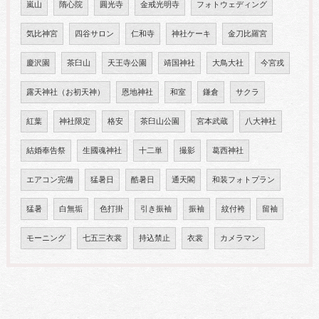
嵐山
隋心院
圓光寺
金戒光明寺
フォトウェディング
気比神宮
四谷サロン
仁和寺
神社ケーキ
金刀比羅宮
慶沢園
茶臼山
天王寺公園
靖国神社
大鳥大社
今宮戎
露天神社（お初天神）
恩地神社
和室
鎌倉
サクラ
紅葉
神社限定
格安
茶臼山公園
宮本武蔵
八大神社
結婚奉告祭
生國魂神社
十二単
撮影
葛西神社
エアコン完備
猛暑日
酷暑日
通天閣
和装フォトプラン
猛暑
白無垢
色打掛
引き振袖
振袖
紋付袴
留袖
モーニング
七五三衣裳
持込禁止
衣裳
カメラマン