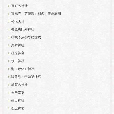
東京の神社
東福寺「芬陀院」別名：雪舟庭園
松尾大社
柳原恵比寿神社
桜咲く京都で結婚式
梨木神社
橿原神宮
水口神社
海（かい）神社
淡路島・伊弉諾神宮
滋賀の神社
玉串奉奠
生田神社
石上神宮