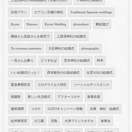
上賀茂神社の神前結婚式（京都市北区）
下鴨神社の結婚式
出張プラン
エアコン完備の神社
Traditional Japanese weddings
Kyoto
Kimono
Kyoto Wedding
photoshoot
舞妓遊び
舞妓さん芸妓さんを格安で
上賀茂神社の結婚式
To overseas customers
大石神社の結婚式
photography
一見さんお断り
どうすれば
茨木神社の結婚式
料亭
いい結婚式だった！
西本願寺の仏前結婚式
出雲大社の結婚式
緊急事態宣言
コロナウイルス対応
ソーシャルディスタンス
祇園祭
新しい生活様式
アフターコロナ
新着衣裳
服喪期間
コロナ
GOTOキャンペーン情報
兵庫 神社 結婚式
紀州東照宮
六三園
宮島
大津プリンスホテル
食事会