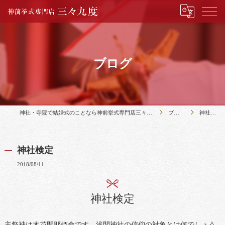
ブログ
神社・寺院で結婚式のことなら神前挙式専門店三々九度
ブログ
神社検定
神社検定
2018/08/11
神社検定
主祭神は木花開耶姫命です。浅間神社の信仰の対象とは何でしょう