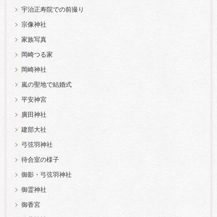
宇治正寿院での前撮り
宗像神社
家族写真
岡崎つる家
岡崎神社
嵐の聖地で結婚式
平安神宮
廣田神社
建部大社
弓弦羽神社
待合室の様子
御影・弓弦羽神社
御霊神社
御香宮