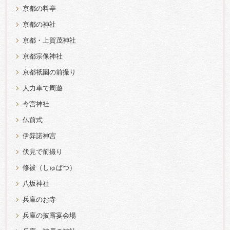
京都の料亭
京都の神社
京都・上賀茂神社
京都宗像神社
京都祇園の前撮り
人力車で周遊
今宮神社
仏前式
伊弉諾神宮
伏見で前撮り
修祓（しゅばつ）
八坂神社
兵庫のお寺
兵庫の披露宴会場