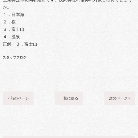
か。
１．日本海
２．桜
３．富士山
４．温泉
正解 ３．富士山
スタッフブログ
< 前のページ
一覧に戻る
次のページ >