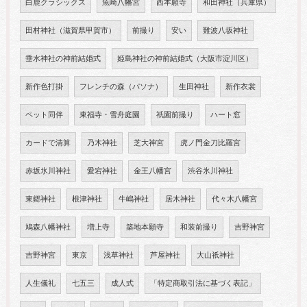
白鹿クラシックス
魚崎八幡宮
西本願寺
和田神社（兵庫県）
田村神社（滋賀県甲賀市）
前撮り
安い
難波八坂神社
垂水神社の神前結婚式
姫島神社の神前結婚式（大阪市淀川区）
新作色打掛
フレンチの森（パソナ）
生田神社
新作衣裳
ペット同伴
東福寺・雪舟庭園
祇園前撮り
ハート窓
カードで清算
乃木神社
芝大神宮
虎ノ門金刀比羅宮
赤坂氷川神社
愛宕神社
金王八幡宮
渋谷氷川神社
東郷神社
根津神社
牛嶋神社
居木神社
代々木八幡宮
鳩森八幡神社
増上寺
築地本願寺
和装前撮り
吉野神宮
吉野神宮
東京
浅草神社
芦屋神社
大山祇神社
人生儀礼
七五三
成人式
「特定商取引法に基づく表記」