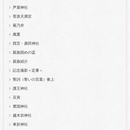
芦屋神社
菅原天満宮
菊乃井
萬重
西宮・廣田神社
親族固めの盃
親族紹介
記念撮影＜定番＞
誓詞（誓いの言葉）奏上
護王神社
豆寅
豊国神社
越木岩神社
車折神社