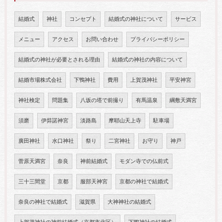
結婚式
神社
コンセプト
結婚式の神社について
サービス
メニュー
アクセス
お問い合わせ
プライバシーポリシー
結婚式の神社が必要とされる理由
結婚式の神社の内容について
結婚市場株式会社
下鴨神社
費用
上賀茂神社
平安神宮
神社検定
問題集
八坂の塔で前撮り
有馬温泉
綱敷天満宮
須磨
伊弉諾神宮
淡路島
摩耶山天上寺
駐車場
廣田神社
水口神社
祭り
二宮神社
お守り
神戸
菅原天満宮
奈良
神前結婚式
モダン寺での仏前式
三十三間堂
京都
服部天神宮
京都の神社で結婚式
奈良の神社で結婚式
滋賀県
大神神社の結婚式