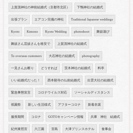
上賀茂神社の神前結婚式（京都市北区）
下鴨神社の結婚式
出張プラン
エアコン完備の神社
Traditional Japanese weddings
Kyoto
Kimono
Kyoto Wedding
photoshoot
舞妓遊び
舞妓さん芸妓さんを格安で
上賀茂神社の結婚式
To overseas customers
大石神社の結婚式
photography
一見さんお断り
どうすれば
茨木神社の結婚式
料亭
いい結婚式だった！
西本願寺の仏前結婚式
出雲大社の結婚式
緊急事態宣言
コロナウイルス対応
ソーシャルディスタンス
祇園祭
新しい生活様式
アフターコロナ
新着衣裳
服喪期間
コロナ
GOTOキャンペーン情報
兵庫 神社 結婚式
紀州東照宮
六三園
宮島
大津プリンスホテル
食事会