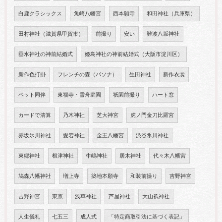
白鹿クラシックス
魚崎八幡宮
西本願寺
和田神社（兵庫県）
田村神社（滋賀県甲賀市）
前撮り
安い
難波八坂神社
垂水神社の神前結婚式
姫島神社の神前結婚式（大阪市淀川区）
新作色打掛
フレンチの森（パソナ）
生田神社
新作衣裳
ペット同伴
東福寺・雪舟庭園
祇園前撮り
ハート窓
カードで清算
乃木神社
芝大神宮
虎ノ門金刀比羅宮
赤坂氷川神社
愛宕神社
金王八幡宮
渋谷氷川神社
東郷神社
根津神社
牛嶋神社
居木神社
代々木八幡宮
鳩森八幡神社
増上寺
築地本願寺
和装前撮り
吉野神宮
吉野神宮
東京
浅草神社
芦屋神社
大山祇神社
人生儀礼
七五三
成人式
「特定商取引法に基づく表記」