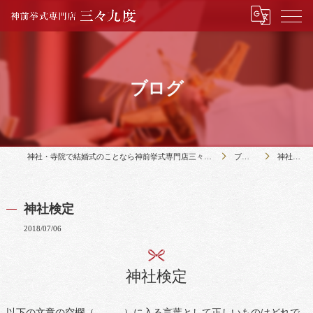
ブログ
神社・寺院で結婚式のことなら神前挙式専門店三々九度
ブログ
神社検定
神社検定
2018/07/06
神社検定
以下の文章の空欄（ ）に入る言葉として正しいものはどれで