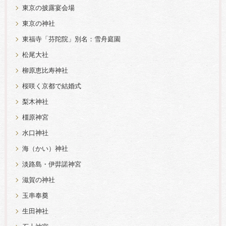
東京の披露宴会場
東京の神社
東福寺「芬陀院」別名：雪舟庭園
松尾大社
柳原恵比寿神社
桜咲く京都で結婚式
梨木神社
橿原神宮
水口神社
海（かい）神社
淡路島・伊弉諾神宮
滋賀の神社
玉串奉奠
生田神社