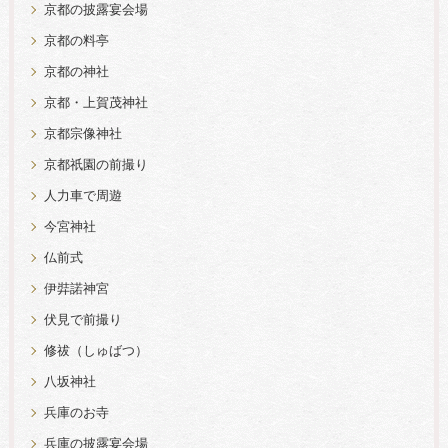
京都の披露宴会場
京都の料亭
京都の神社
京都・上賀茂神社
京都宗像神社
京都祇園の前撮り
人力車で周遊
今宮神社
仏前式
伊弉諾神宮
伏見で前撮り
修祓（しゅばつ）
八坂神社
兵庫のお寺
兵庫の披露宴会場