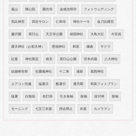
嵐山
隋心院
圓光寺
金戒光明寺
フォトウェディング
気比神宮
四谷サロン
仁和寺
神社ケーキ
金刀比羅宮
慶沢園
茶臼山
天王寺公園
靖国神社
大鳥大社
今宮戎
露天神社（お初天神）
恩地神社
和室
鎌倉
サクラ
紅葉
神社限定
格安
茶臼山公園
宮本武蔵
八大神社
結婚奉告祭
生國魂神社
十二単
撮影
葛西神社
エアコン完備
猛暑日
酷暑日
通天閣
和装フォトプラン
猛暑
白無垢
色打掛
引き振袖
振袖
紋付袴
留袖
モーニング
七五三衣裳
持込禁止
衣裳
カメラマン