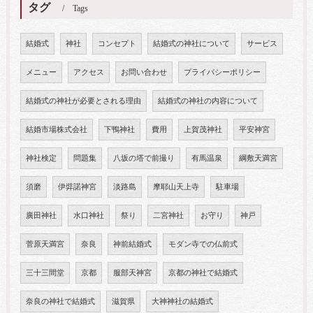
タグ
Tags
結婚式
神社
コンセプト
結婚式の神社について
サービス
メニュー
アクセス
お問い合わせ
プライバシーポリシー
結婚式の神社が必要とされる理由
結婚式の神社の内容について
結婚市場株式会社
下鴨神社
費用
上賀茂神社
平安神宮
神社検定
問題集
八坂の塔で前撮り
有馬温泉
綱敷天満宮
須磨
伊弉諾神宮
淡路島
摩耶山天上寺
駐車場
廣田神社
水口神社
祭り
二宮神社
お守り
神戸
菅原天満宮
奈良
神前結婚式
モダン寺での仏前式
三十三間堂
京都
服部天神宮
京都の神社で結婚式
奈良の神社で結婚式
滋賀県
大神神社の結婚式