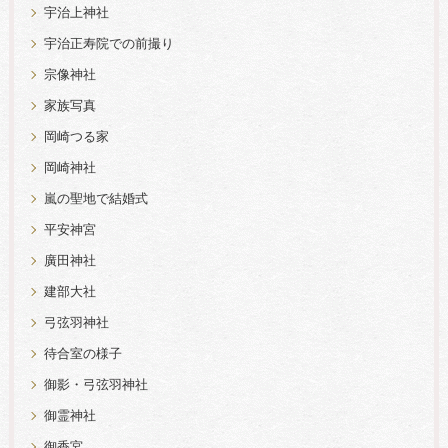
宇治上神社
宇治正寿院での前撮り
宗像神社
家族写真
岡崎つる家
岡崎神社
嵐の聖地で結婚式
平安神宮
廣田神社
建部大社
弓弦羽神社
待合室の様子
御影・弓弦羽神社
御霊神社
御香宮