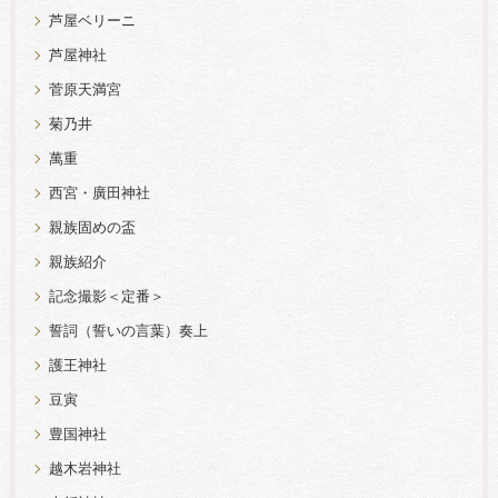
芦屋ベリーニ
芦屋神社
菅原天満宮
菊乃井
萬重
西宮・廣田神社
親族固めの盃
親族紹介
記念撮影＜定番＞
誓詞（誓いの言葉）奏上
護王神社
豆寅
豊国神社
越木岩神社