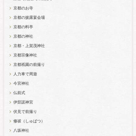
京都のお寺
京都の披露宴会場
京都の料亭
京都の神社
京都・上賀茂神社
京都宗像神社
京都祇園の前撮り
人力車で周遊
今宮神社
仏前式
伊弉諾神宮
伏見で前撮り
修祓（しゅばつ）
八坂神社