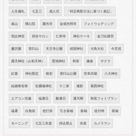
人生儀礼
七五三
成人式
「特定商取引法に基づく表記」
嵐山
隋心院
圓光寺
金戒光明寺
フォトウェディング
気比神宮
四谷サロン
仁和寺
神社ケーキ
金刀比羅宮
慶沢園
茶臼山
天王寺公園
靖国神社
大鳥大社
今宮戎
露天神社（お初天神）
恩地神社
和室
鎌倉
サクラ
紅葉
神社限定
格安
茶臼山公園
宮本武蔵
八大神社
結婚奉告祭
生國魂神社
十二単
撮影
葛西神社
エアコン完備
猛暑日
酷暑日
通天閣
和装フォトプラン
猛暑
白無垢
色打掛
引き振袖
振袖
紋付袴
留袖
モーニング
七五三衣裳
持込禁止
衣裳
カメラマン