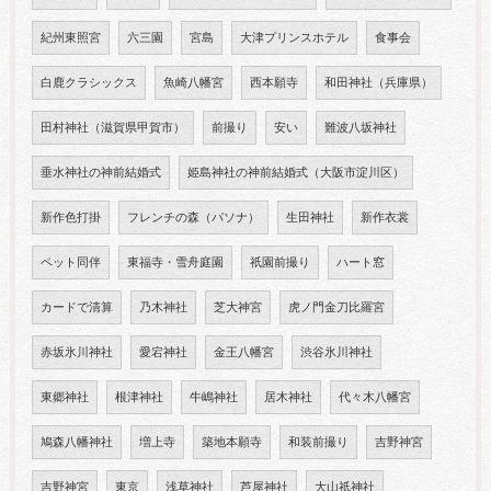
紀州東照宮
六三園
宮島
大津プリンスホテル
食事会
白鹿クラシックス
魚崎八幡宮
西本願寺
和田神社（兵庫県）
田村神社（滋賀県甲賀市）
前撮り
安い
難波八坂神社
垂水神社の神前結婚式
姫島神社の神前結婚式（大阪市淀川区）
新作色打掛
フレンチの森（パソナ）
生田神社
新作衣裳
ペット同伴
東福寺・雪舟庭園
祇園前撮り
ハート窓
カードで清算
乃木神社
芝大神宮
虎ノ門金刀比羅宮
赤坂氷川神社
愛宕神社
金王八幡宮
渋谷氷川神社
東郷神社
根津神社
牛嶋神社
居木神社
代々木八幡宮
鳩森八幡神社
増上寺
築地本願寺
和装前撮り
吉野神宮
吉野神宮
東京
浅草神社
芦屋神社
大山祇神社