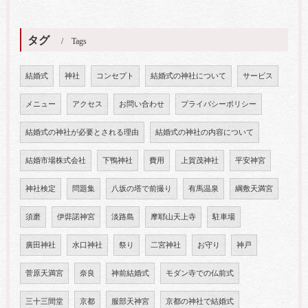
タグ
Tags
結婚式
神社
コンセプト
結婚式の神社について
サービス
メニュー
アクセス
お問い合わせ
プライバシーポリシー
結婚式の神社が必要とされる理由
結婚式の神社の内容について
結婚市場株式会社
下鴨神社
費用
上賀茂神社
平安神宮
神社検定
問題集
八坂の塔で前撮り
有馬温泉
綱敷天満宮
須磨
伊弉諾神宮
淡路島
摩耶山天上寺
駐車場
廣田神社
水口神社
祭り
二宮神社
お守り
神戸
菅原天満宮
奈良
神前結婚式
モダン寺での仏前式
三十三間堂
京都
服部天神宮
京都の神社で結婚式