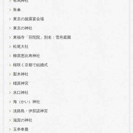
有馬神社
朱傘
東京の披露宴会場
東京の神社
東福寺「芬陀院」別名：雪舟庭園
松尾大社
柳原恵比寿神社
桜咲く京都で結婚式
梨木神社
橿原神宮
水口神社
海（かい）神社
淡路島・伊弉諾神宮
滋賀の神社
玉串奉奠