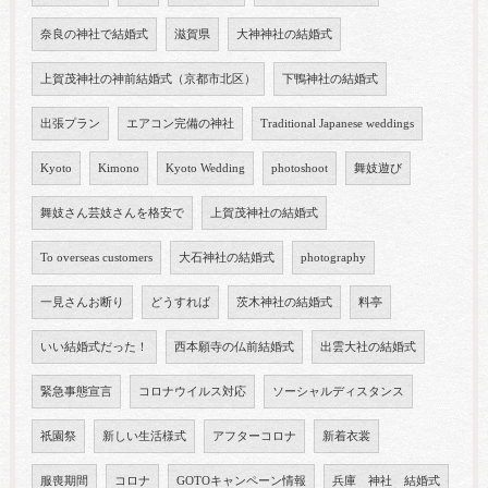
奈良の神社で結婚式
滋賀県
大神神社の結婚式
上賀茂神社の神前結婚式（京都市北区）
下鴨神社の結婚式
出張プラン
エアコン完備の神社
Traditional Japanese weddings
Kyoto
Kimono
Kyoto Wedding
photoshoot
舞妓遊び
舞妓さん芸妓さんを格安で
上賀茂神社の結婚式
To overseas customers
大石神社の結婚式
photography
一見さんお断り
どうすれば
茨木神社の結婚式
料亭
いい結婚式だった！
西本願寺の仏前結婚式
出雲大社の結婚式
緊急事態宣言
コロナウイルス対応
ソーシャルディスタンス
祇園祭
新しい生活様式
アフターコロナ
新着衣裳
服喪期間
コロナ
GOTOキャンペーン情報
兵庫 神社 結婚式