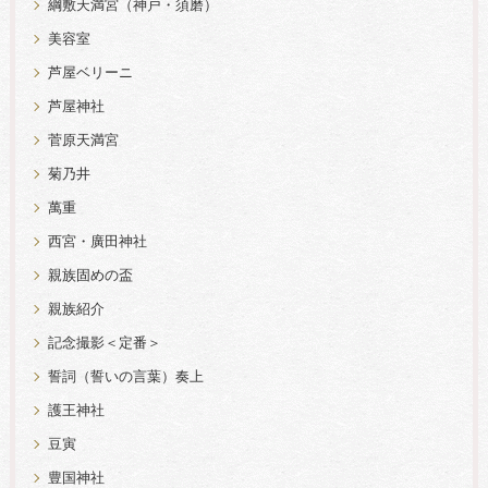
綱敷天満宮（神戸・須磨）
美容室
芦屋ベリーニ
芦屋神社
菅原天満宮
菊乃井
萬重
西宮・廣田神社
親族固めの盃
親族紹介
記念撮影＜定番＞
誓詞（誓いの言葉）奏上
護王神社
豆寅
豊国神社