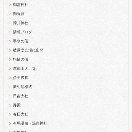
御霊神社
御香宮
徳井神社
情報ブログ
手水の儀
披露宴会場に出発
指輪の儀
摩耶山天上寺
斎主挨拶
新生活様式
日吉大社
昇殿
春日大社
有馬温泉・湯泉神社