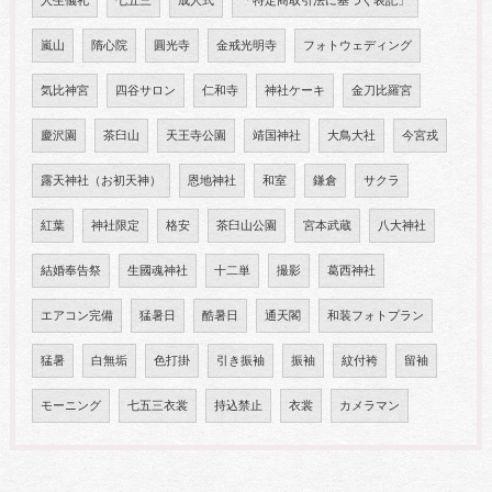
人生儀礼
七五三
成人式
「特定商取引法に基づく表記」
嵐山
隋心院
圓光寺
金戒光明寺
フォトウェディング
気比神宮
四谷サロン
仁和寺
神社ケーキ
金刀比羅宮
慶沢園
茶臼山
天王寺公園
靖国神社
大鳥大社
今宮戎
露天神社（お初天神）
恩地神社
和室
鎌倉
サクラ
紅葉
神社限定
格安
茶臼山公園
宮本武蔵
八大神社
結婚奉告祭
生國魂神社
十二単
撮影
葛西神社
エアコン完備
猛暑日
酷暑日
通天閣
和装フォトプラン
猛暑
白無垢
色打掛
引き振袖
振袖
紋付袴
留袖
モーニング
七五三衣裳
持込禁止
衣裳
カメラマン