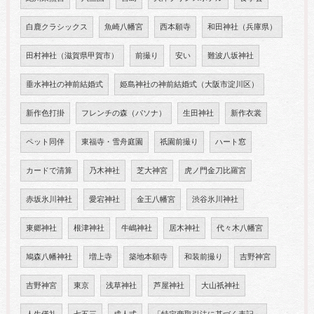
白鹿クラシックス
魚崎八幡宮
西本願寺
和田神社（兵庫県）
田村神社（滋賀県甲賀市）
前撮り
安い
難波八坂神社
垂水神社の神前結婚式
姫島神社の神前結婚式（大阪市淀川区）
新作色打掛
フレンチの森（パソナ）
生田神社
新作衣裳
ペット同伴
東福寺・雪舟庭園
祇園前撮り
ハート窓
カードで清算
乃木神社
芝大神宮
虎ノ門金刀比羅宮
赤坂氷川神社
愛宕神社
金王八幡宮
渋谷氷川神社
東郷神社
根津神社
牛嶋神社
居木神社
代々木八幡宮
鳩森八幡神社
増上寺
築地本願寺
和装前撮り
吉野神宮
吉野神宮
東京
浅草神社
芦屋神社
大山祇神社