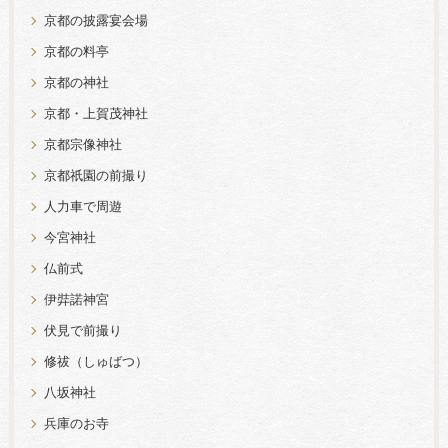
京都の披露宴会場
京都の料亭
京都の神社
京都・上賀茂神社
京都宗像神社
京都祇園の前撮り
人力車で周遊
今宮神社
仏前式
伊弉諾神宮
伏見で前撮り
修祓（しゅばつ）
八坂神社
兵庫のお寺