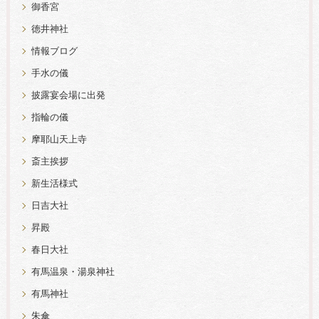
御香宮
徳井神社
情報ブログ
手水の儀
披露宴会場に出発
指輪の儀
摩耶山天上寺
斎主挨拶
新生活様式
日吉大社
昇殿
春日大社
有馬温泉・湯泉神社
有馬神社
朱傘