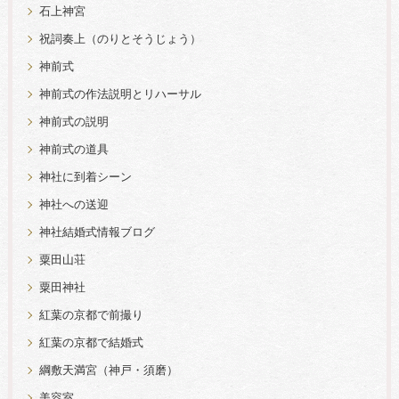
石上神宮
祝詞奏上（のりとそうじょう）
神前式
神前式の作法説明とリハーサル
神前式の説明
神前式の道具
神社に到着シーン
神社への送迎
神社結婚式情報ブログ
粟田山荘
粟田神社
紅葉の京都で前撮り
紅葉の京都で結婚式
綱敷天満宮（神戸・須磨）
美容室