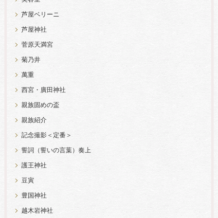
芦屋ベリーニ
芦屋神社
菅原天満宮
菊乃井
萬重
西宮・廣田神社
親族固めの盃
親族紹介
記念撮影＜定番＞
誓詞（誓いの言葉）奏上
護王神社
豆寅
豊国神社
越木岩神社