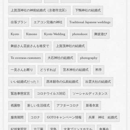
上賀茂神社の神前結婚式（京都市北区）
下鴨神社の結婚式
出張プラン
エアコン完備の神社
Traditional Japanese weddings
Kyoto
Kimono
Kyoto Wedding
photoshoot
舞妓遊び
舞妓さん芸妓さんを格安で
上賀茂神社の結婚式
To overseas customers
大石神社の結婚式
photography
一見さんお断り
どうすれば
茨木神社の結婚式
料亭
いい結婚式だった！
西本願寺の仏前結婚式
出雲大社の結婚式
緊急事態宣言
コロナウイルス対応
ソーシャルディスタンス
祇園祭
新しい生活様式
アフターコロナ
新着衣裳
服喪期間
コロナ
GOTOキャンペーン情報
兵庫 神社 結婚式
紀州東照宮
六三園
宮島
大津プリンスホテル
食事会