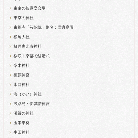
東京の披露宴会場
東京の神社
東福寺「芬陀院」別名：雪舟庭園
松尾大社
柳原恵比寿神社
桜咲く京都で結婚式
梨木神社
橿原神宮
水口神社
海（かい）神社
淡路島・伊弉諾神宮
滋賀の神社
玉串奉奠
生田神社