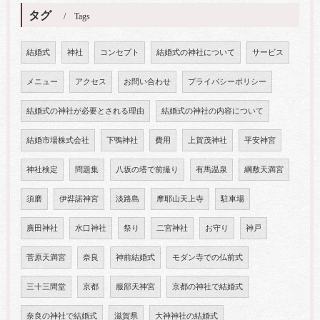
タグ
Tags
結婚式
神社
コンセプト
結婚式の神社について
サービス
メニュー
アクセス
お問い合わせ
プライバシーポリシー
結婚式の神社が必要とされる理由
結婚式の神社の内容について
結婚市場株式会社
下鴨神社
費用
上賀茂神社
平安神宮
神社検定
問題集
八坂の塔で前撮り
有馬温泉
綱敷天満宮
須磨
伊弉諾神宮
淡路島
摩耶山天上寺
駐車場
廣田神社
水口神社
祭り
二宮神社
お守り
神戸
菅原天満宮
奈良
神前結婚式
モダン寺での仏前式
三十三間堂
京都
服部天神宮
京都の神社で結婚式
奈良の神社で結婚式
滋賀県
大神神社の結婚式