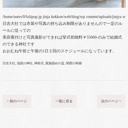
/home/users/0/lolipop.jp jinja kekkon/web/blog/wp content/uploads/jinjya 
日吉大社では衣装や写真の持ち込み制限がありませんので一定のル
ールに従っての
美容着付けと写真撮影ができれば挙式初穂料￥55000-のみで結婚式
のできる神社です
おおむね午前と午後の1日２回のスケジュールになっています。
日吉大社
滋賀の神社
神前式
親族固めの盃
関西の和婚
< 前のページ
一覧に戻る
次のページ >