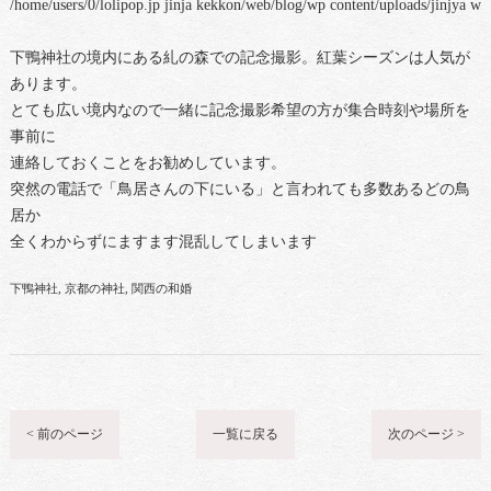
/home/users/0/lolipop.jp jinja kekkon/web/blog/wp content/uploads/jinjya
下鴨神社の境内にある糺の森での記念撮影。紅葉シーズンは人気が
あります。
とても広い境内なので一緒に記念撮影希望の方が集合時刻や場所を
事前に
連絡しておくことをお勧めしています。
突然の電話で「鳥居さんの下にいる」と言われても多数あるどの鳥
居か
全くわからずにますます混乱してしまいます
下鴨神社
京都の神社
関西の和婚
< 前のページ
一覧に戻る
次のページ >