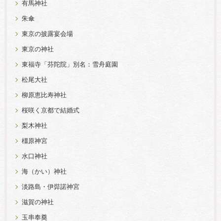
有馬神社
朱傘
東京の披露宴会場
東京の神社
東福寺「芬陀院」別名：雪舟庭園
松尾大社
柳原恵比寿神社
桜咲く京都で結婚式
梨木神社
橿原神宮
水口神社
海（かい）神社
淡路島・伊弉諾神宮
滋賀の神社
玉串奉奠