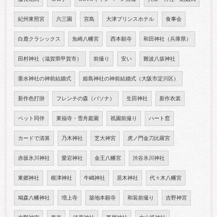
紀州東照宮
六三園
宮島
大津プリンスホテル
食事会
白鹿クラシックス
魚崎八幡宮
西本願寺
和田神社（兵庫県）
田村神社（滋賀県甲賀市）
前撮り
安い
難波八坂神社
垂水神社の神前結婚式
姫島神社の神前結婚式（大阪市淀川区）
新作色打掛
フレンチの森（パソナ）
生田神社
新作衣裳
ペット同伴
東福寺・雪舟庭園
祇園前撮り
ハート窓
カードで清算
乃木神社
芝大神宮
虎ノ門金刀比羅宮
赤坂氷川神社
愛宕神社
金王八幡宮
渋谷氷川神社
東郷神社
根津神社
牛嶋神社
居木神社
代々木八幡宮
鳩森八幡神社
増上寺
築地本願寺
和装前撮り
吉野神宮