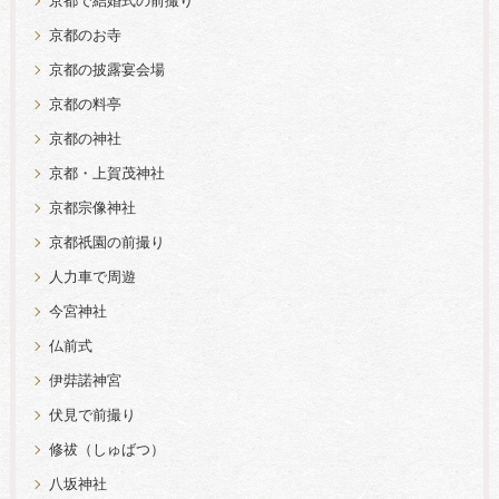
京都で結婚式の前撮り
京都のお寺
京都の披露宴会場
京都の料亭
京都の神社
京都・上賀茂神社
京都宗像神社
京都祇園の前撮り
人力車で周遊
今宮神社
仏前式
伊弉諾神宮
伏見で前撮り
修祓（しゅばつ）
八坂神社