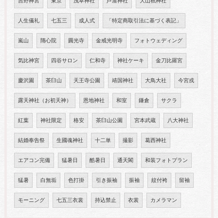
吉野神宮
東京
浅草神社
芦屋神社
大山祇神社
人生儀礼
七五三
成人式
「特定商取引法に基づく表記」
嵐山
隋心院
圓光寺
金戒光明寺
フォトウェディング
気比神宮
四谷サロン
仁和寺
神社ケーキ
金刀比羅宮
慶沢園
茶臼山
天王寺公園
靖国神社
大鳥大社
今宮戎
露天神社（お初天神）
恩地神社
和室
鎌倉
サクラ
紅葉
神社限定
格安
茶臼山公園
宮本武蔵
八大神社
結婚奉告祭
生國魂神社
十二単
撮影
葛西神社
エアコン完備
猛暑日
酷暑日
通天閣
和装フォトプラン
猛暑
白無垢
色打掛
引き振袖
振袖
紋付袴
留袖
モーニング
七五三衣裳
持込禁止
衣裳
カメラマン