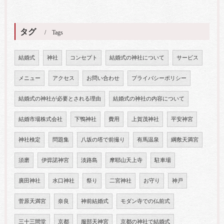
タグ
Tags
結婚式
神社
コンセプト
結婚式の神社について
サービス
メニュー
アクセス
お問い合わせ
プライバシーポリシー
結婚式の神社が必要とされる理由
結婚式の神社の内容について
結婚市場株式会社
下鴨神社
費用
上賀茂神社
平安神宮
神社検定
問題集
八坂の塔で前撮り
有馬温泉
綱敷天満宮
須磨
伊弉諾神宮
淡路島
摩耶山天上寺
駐車場
廣田神社
水口神社
祭り
二宮神社
お守り
神戸
菅原天満宮
奈良
神前結婚式
モダン寺での仏前式
三十三間堂
京都
服部天神宮
京都の神社で結婚式