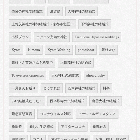
奈良の神社で結婚式
滋賀県
大神神社の結婚式
上賀茂神社の神前結婚式（京都市北区）
下鴨神社の結婚式
出張プラン
エアコン完備の神社
Traditional Japanese weddings
Kyoto
Kimono
Kyoto Wedding
photoshoot
舞妓遊び
舞妓さん芸妓さんを格安で
上賀茂神社の結婚式
To overseas customers
大石神社の結婚式
photography
一見さんお断り
どうすれば
茨木神社の結婚式
料亭
いい結婚式だった！
西本願寺の仏前結婚式
出雲大社の結婚式
緊急事態宣言
コロナウイルス対応
ソーシャルディスタンス
祇園祭
新しい生活様式
アフターコロナ
新着衣裳
服喪期間
コロナ
GOTOキャンペーン情報
兵庫 神社 結婚式