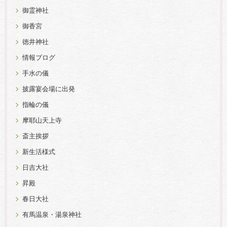
御霊神社
御香宮
徳井神社
情報ブログ
手水の儀
披露宴会場に出発
指輪の儀
摩耶山天上寺
斎主挨拶
新生活様式
日吉大社
昇殿
春日大社
有馬温泉・湯泉神社