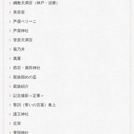
綱敷天満宮（神戸・須磨）
美容室
芦屋ベリーニ
芦屋神社
菅原天満宮
菊乃井
萬重
西宮・廣田神社
親族固めの盃
親族紹介
記念撮影＜定番＞
誓詞（誓いの言葉）奏上
護王神社
豆寅
豊国神社