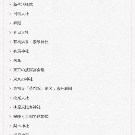
新生活様式
日吉大社
昇殿
春日大社
有馬温泉・湯泉神社
有馬神社
朱傘
東京の披露宴会場
東京の神社
東福寺「芬陀院」別名：雪舟庭園
松尾大社
柳原恵比寿神社
桜咲く京都で結婚式
梨木神社