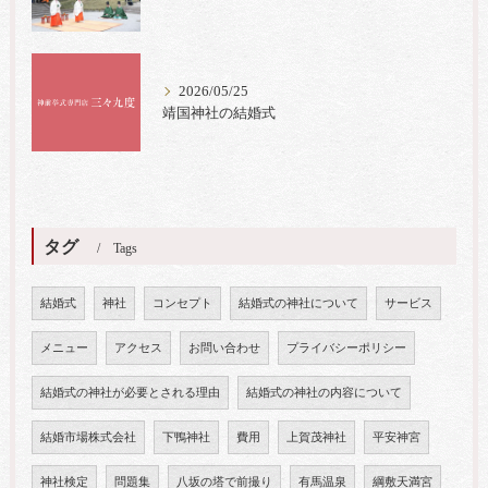
2026/05/25
靖国神社の結婚式
タグ
Tags
結婚式
神社
コンセプト
結婚式の神社について
サービス
メニュー
アクセス
お問い合わせ
プライバシーポリシー
結婚式の神社が必要とされる理由
結婚式の神社の内容について
結婚市場株式会社
下鴨神社
費用
上賀茂神社
平安神宮
神社検定
問題集
八坂の塔で前撮り
有馬温泉
綱敷天満宮