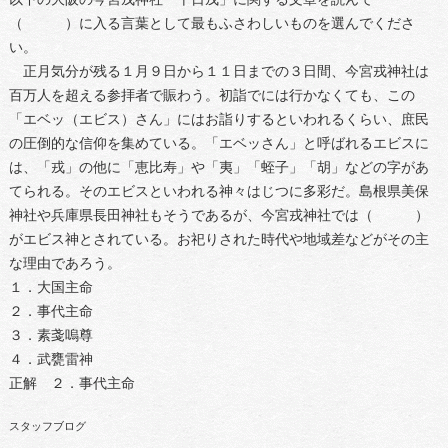
（ ）に入る言葉として最もふさわしいものを選んでくださ
い。
正月気分が残る１月９日から１１日までの３日間、今宮戎神社は
百万人を超える参拝者で賑わう。初詣でには行かなくても、この
「エベッ（エビス）さん」にはお詣りするといわれるくらい、庶民
の圧倒的な信仰を集めている。「エベッさん」と呼ばれるエビスに
は、「戎」の他に「恵比寿」や「夷」「蛭子」「胡」などの字があ
てられる。そのエビスといわれる神々はじつに多彩だ。島根県美保
神社や兵庫県長田神社もそうであるが、今宮戎神社では（ ）
がエビス神とされている。お祀りされた時代や地域差などがその主
な理由であろう。
１．大国主命
２．事代主命
３．素戔嗚尊
４．武甕雷神
正解 ２．事代主命
スタッフブログ