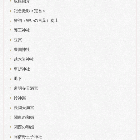
親族紹介
記念撮影＜定番＞
誓詞（誓いの言葉）奏上
護王神社
豆寅
豊国神社
越木岩神社
車折神社
退下
道明寺天満宮
鈴神楽
長岡天満宮
関東の和婚
関西の和婚
阿倍野王子神社