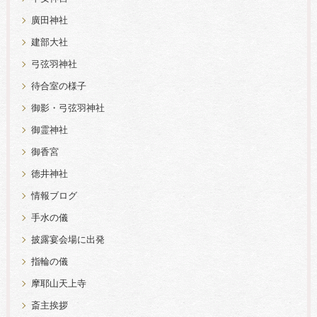
廣田神社
建部大社
弓弦羽神社
待合室の様子
御影・弓弦羽神社
御霊神社
御香宮
徳井神社
情報ブログ
手水の儀
披露宴会場に出発
指輪の儀
摩耶山天上寺
斎主挨拶