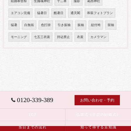
結婚奉告祭
生國魂神社
十二単
撮影
葛西神社
エアコン完備
猛暑日
酷暑日
通天閣
和装フォトプラン
猛暑
白無垢
色打掛
引き振袖
振袖
紋付袴
留袖
モーニング
七五三衣裳
持込禁止
衣裳
カメラマン
0120-339-389
お問い合わせ・予約
TOP
仏前式（寺院の結婚式）
当日までの流れ
知って得する豆知識