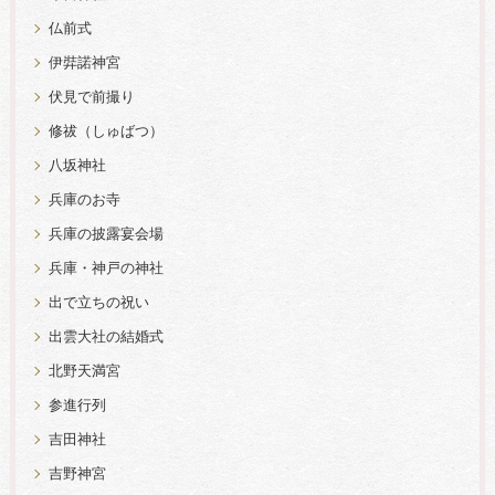
仏前式
伊弉諾神宮
伏見で前撮り
修祓（しゅばつ）
八坂神社
兵庫のお寺
兵庫の披露宴会場
兵庫・神戸の神社
出で立ちの祝い
出雲大社の結婚式
北野天満宮
参進行列
吉田神社
吉野神宮