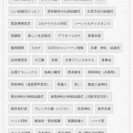
いい結婚式だった！
西本願寺の仏前結婚式
出雲大社の結婚式
緊急事態宣言
コロナウイルス対応
ソーシャルディスタンス
祇園祭
新しい生活様式
アフターコロナ
新着衣裳
服喪期間
コロナ
GOTOキャンペーン情報
兵庫 神社 結婚式
紀州東照宮
六三園
宮島
大津プリンスホテル
食事会
白鹿クラシックス
魚崎八幡宮
西本願寺
和田神社（兵庫県）
田村神社（滋賀県甲賀市）
前撮り
安い
難波八坂神社
垂水神社の神前結婚式
姫島神社の神前結婚式（大阪市淀川区）
新作色打掛
フレンチの森（パソナ）
生田神社
新作衣裳
ペット同伴
東福寺・雪舟庭園
祇園前撮り
ハート窓