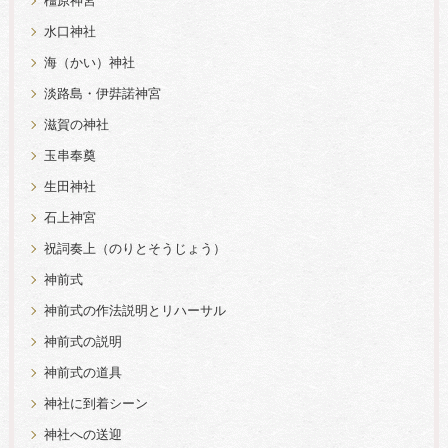
橿原神宮
水口神社
海（かい）神社
淡路島・伊弉諾神宮
滋賀の神社
玉串奉奠
生田神社
石上神宮
祝詞奏上（のりとそうじょう）
神前式
神前式の作法説明とリハーサル
神前式の説明
神前式の道具
神社に到着シーン
神社への送迎