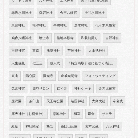
カードで清算
乃木神社
芝大神宮
虎ノ門金刀比羅宮
赤坂氷川神社
愛宕神社
金王八幡宮
渋谷氷川神社
東郷神社
根津神社
牛嶋神社
居木神社
代々木八幡宮
鳩森八幡神社
増上寺
築地本願寺
和装前撮り
吉野神宮
吉野神宮
東京
浅草神社
芦屋神社
大山祇神社
人生儀礼
七五三
成人式
「特定商取引法に基づく表記」
嵐山
隋心院
圓光寺
金戒光明寺
フォトウェディング
気比神宮
四谷サロン
仁和寺
神社ケーキ
金刀比羅宮
慶沢園
茶臼山
天王寺公園
靖国神社
大鳥大社
今宮戎
露天神社（お初天神）
恩地神社
和室
鎌倉
サクラ
紅葉
神社限定
格安
茶臼山公園
宮本武蔵
八大神社