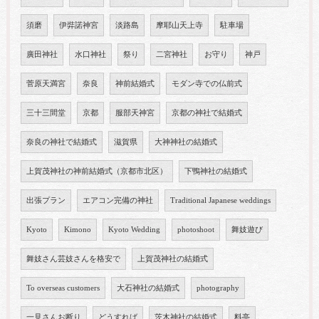
須磨
伊弉諾神宮
淡路島
摩耶山天上寺
駐車場
廣田神社
水口神社
祭り
二宮神社
お守り
神戸
菅原天満宮
奈良
神前結婚式
モダン寺での仏前式
三十三間堂
京都
服部天神宮
京都の神社で結婚式
奈良の神社で結婚式
滋賀県
大神神社の結婚式
上賀茂神社の神前結婚式（京都市北区）
下鴨神社の結婚式
出張プラン
エアコン完備の神社
Traditional Japanese weddings
Kyoto
Kimono
Kyoto Wedding
photoshoot
舞妓遊び
舞妓さん芸妓さんを格安で
上賀茂神社の結婚式
To overseas customers
大石神社の結婚式
photography
一見さんお断り
どうすれば
茨木神社の結婚式
料亭