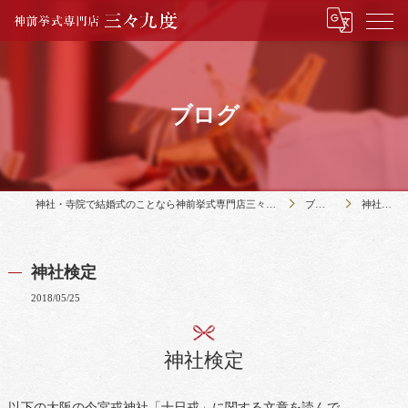
ブログ
神社・寺院で結婚式のことなら神前挙式専門店三々九度
ブログ
神社検定
神社検定
2018/05/25
神社検定
以下の大阪の今宮戎神社「十日戎」に関する文章を読んで