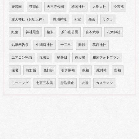
慶沢園
茶臼山
天王寺公園
靖国神社
大鳥大社
今宮戎
露天神社（お初天神）
恩地神社
和室
鎌倉
サクラ
紅葉
神社限定
格安
茶臼山公園
宮本武蔵
八大神社
結婚奉告祭
生國魂神社
十二単
撮影
葛西神社
エアコン完備
猛暑日
酷暑日
通天閣
和装フォトプラン
猛暑
白無垢
色打掛
引き振袖
振袖
紋付袴
留袖
モーニング
七五三衣裳
持込禁止
衣裳
カメラマン