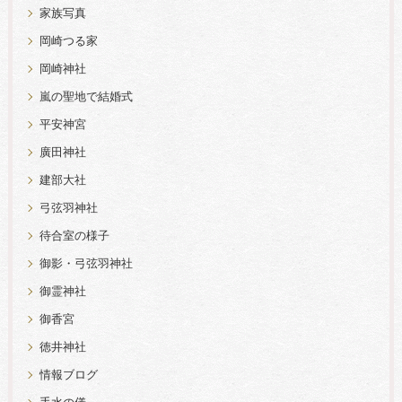
家族写真
岡崎つる家
岡崎神社
嵐の聖地で結婚式
平安神宮
廣田神社
建部大社
弓弦羽神社
待合室の様子
御影・弓弦羽神社
御霊神社
御香宮
徳井神社
情報ブログ