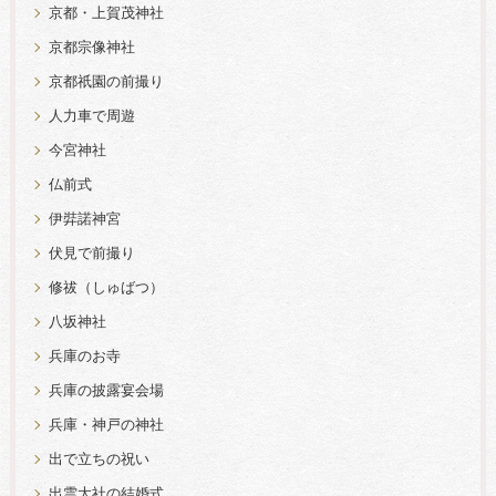
京都・上賀茂神社
京都宗像神社
京都祇園の前撮り
人力車で周遊
今宮神社
仏前式
伊弉諾神宮
伏見で前撮り
修祓（しゅばつ）
八坂神社
兵庫のお寺
兵庫の披露宴会場
兵庫・神戸の神社
出で立ちの祝い
出雲大社の結婚式