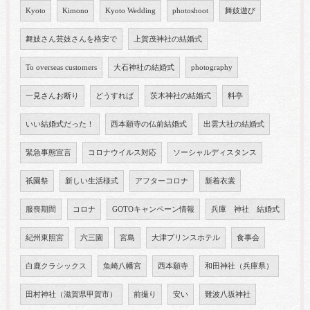
Kyoto
Kimono
Kyoto Wedding
photoshoot
舞妓遊び
舞妓さん芸妓さんを格安で
上賀茂神社の結婚式
To overseas customers
大石神社の結婚式
photography
一見さんお断り
どうすれば
茨木神社の結婚式
料亭
いい結婚式だった！
西本願寺の仏前結婚式
出雲大社の結婚式
緊急事態宣言
コロナウイルス対応
ソーシャルディスタンス
祇園祭
新しい生活様式
アフターコロナ
新着衣裳
服喪期間
コロナ
GOTOキャンペーン情報
兵庫 神社 結婚式
紀州東照宮
六三園
宮島
大津プリンスホテル
食事会
白鹿クラシックス
魚崎八幡宮
西本願寺
和田神社（兵庫県）
田村神社（滋賀県甲賀市）
前撮り
安い
難波八坂神社