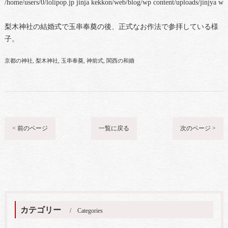
/home/users/0/lolipop.jp jinja kekkon/web/blog/wp content/uploads/jinjya 
梨木神社の結婚式で玉串奉奠の後、正式なお作法で参拝している様
子。
京都の神社
梨木神社
玉串奉奠
神前式
関西の和婚
< 前のページ
一覧に戻る
次のページ >
カテゴリー
Categories