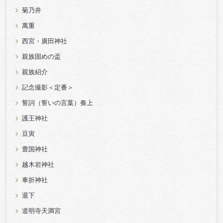
菊乃井
萬重
西宮・廣田神社
親族固めの盃
親族紹介
記念撮影＜定番＞
誓詞（誓いの言葉）奏上
護王神社
豆寅
豊国神社
越木岩神社
車折神社
退下
道明寺天満宮