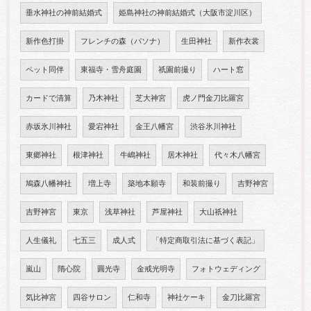
垂水神社の神前結婚式
姫島神社の神前結婚式（大阪市淀川区）
新作色打掛
フレンチの森（パソナ）
生田神社
新作衣裳
ペット同伴
東福寺・雪舟庭園
祇園前撮り
ハート窓
カードで清算
乃木神社
芝大神宮
虎ノ門金刀比羅宮
赤坂氷川神社
愛宕神社
金王八幡宮
渋谷氷川神社
東郷神社
根津神社
牛嶋神社
居木神社
代々木八幡宮
鳩森八幡神社
増上寺
築地本願寺
和装前撮り
吉野神宮
吉野神宮
東京
浅草神社
芦屋神社
大山祇神社
人生儀礼
七五三
成人式
「特定商取引法に基づく表記」
嵐山
隋心院
圓光寺
金戒光明寺
フォトウェディング
気比神宮
四谷サロン
仁和寺
神社ケーキ
金刀比羅宮