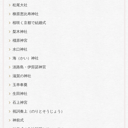
松尾大社
柳原恵比寿神社
桜咲く京都で結婚式
梨木神社
橿原神宮
水口神社
海（かい）神社
淡路島・伊弉諾神宮
滋賀の神社
玉串奉奠
生田神社
石上神宮
祝詞奏上（のりとそうじょう）
神前式