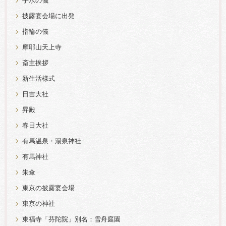
手水の儀
披露宴会場に出発
指輪の儀
摩耶山天上寺
斎主挨拶
新生活様式
日吉大社
昇殿
春日大社
有馬温泉・湯泉神社
有馬神社
朱傘
東京の披露宴会場
東京の神社
東福寺「芬陀院」別名：雪舟庭園