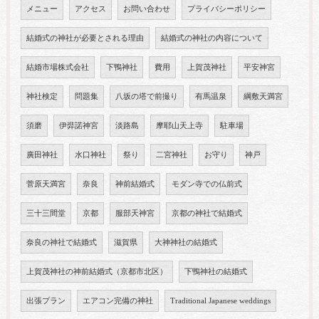
メニュー
アクセス
お問い合わせ
プライバシーポリシー
結婚式の神社が必要とされる理由
結婚式の神社の内容について
結婚市場株式会社
下鴨神社
費用
上賀茂神社
平安神宮
神社検定
問題集
八坂の塔で前撮り
有馬温泉
綱敷天満宮
須磨
伊弉諾神宮
淡路島
摩耶山天上寺
駐車場
廣田神社
水口神社
祭り
二宮神社
お守り
神戸
菅原天満宮
奈良
神前結婚式
モダン寺での仏前式
三十三間堂
京都
服部天神宮
京都の神社で結婚式
奈良の神社で結婚式
滋賀県
大神神社の結婚式
上賀茂神社の神前結婚式（京都市北区）
下鴨神社の結婚式
出張プラン
エアコン完備の神社
Traditional Japanese weddings