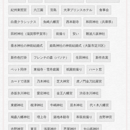
紀州東照宮
六三園
宮島
大津プリンスホテル
食事会
白鹿クラシックス
魚崎八幡宮
西本願寺
和田神社（兵庫県）
田村神社（滋賀県甲賀市）
前撮り
安い
難波八坂神社
垂水神社の神前結婚式
姫島神社の神前結婚式（大阪市淀川区）
新作色打掛
フレンチの森（パソナ）
生田神社
新作衣裳
ペット同伴
東福寺・雪舟庭園
祇園前撮り
ハート窓
カードで清算
乃木神社
芝大神宮
虎ノ門金刀比羅宮
赤坂氷川神社
愛宕神社
金王八幡宮
渋谷氷川神社
東郷神社
根津神社
牛嶋神社
居木神社
代々木八幡宮
鳩森八幡神社
増上寺
築地本願寺
和装前撮り
吉野神宮
吉野神宮
東京
浅草神社
芦屋神社
大山祇神社