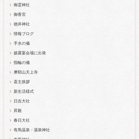
御霊神社
御香宮
徳井神社
情報ブログ
手水の儀
披露宴会場に出発
指輪の儀
摩耶山天上寺
斎主挨拶
新生活様式
日吉大社
昇殿
春日大社
有馬温泉・湯泉神社