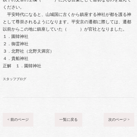
ください。
平安時代になると、山城国に古くから鎮座する神社が都を護る神
として尊崇されるようになります。平安京の遷都に際しては、遷都
以前からこの地に鎮座していた（ ）が官社となりました。
１．園韓神社
２．御霊神社
３．北野社（北野天満宮）
４．貴船神社
正解 １．園韓神社
スタッフブログ
< 前のページ
一覧に戻る
次のページ >