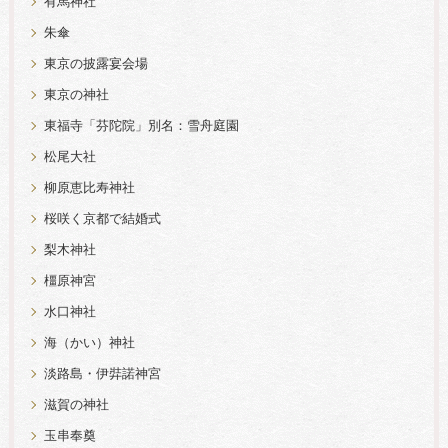
有馬神社
朱傘
東京の披露宴会場
東京の神社
東福寺「芬陀院」別名：雪舟庭園
松尾大社
柳原恵比寿神社
桜咲く京都で結婚式
梨木神社
橿原神宮
水口神社
海（かい）神社
淡路島・伊弉諾神宮
滋賀の神社
玉串奉奠