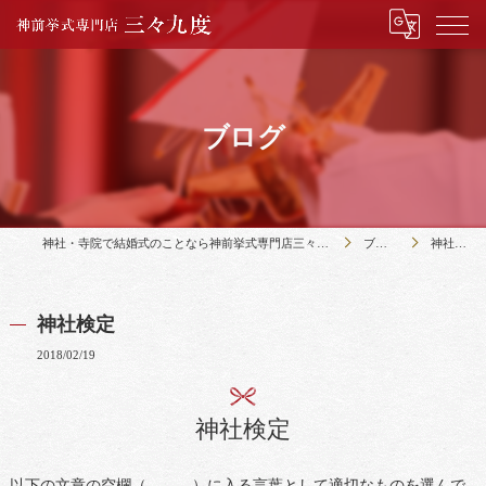
ブログ
神社・寺院で結婚式のことなら神前挙式専門店三々九度
ブログ
神社検定
神社検定
2018/02/19
神社検定
以下の文章の空欄（ ）に入る言葉として適切なものを選んで