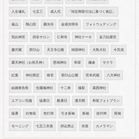
人生儀礼
七五三
成人式
「特定商取引法に基づく表記」
嵐山
隋心院
圓光寺
金戒光明寺
フォトウェディング
気比神宮
四谷サロン
仁和寺
神社ケーキ
金刀比羅宮
慶沢園
茶臼山
天王寺公園
靖国神社
大鳥大社
今宮戎
露天神社（お初天神）
恩地神社
和室
鎌倉
サクラ
紅葉
神社限定
格安
茶臼山公園
宮本武蔵
八大神社
結婚奉告祭
生國魂神社
十二単
撮影
葛西神社
エアコン完備
猛暑日
酷暑日
通天閣
和装フォトプラン
猛暑
白無垢
色打掛
引き振袖
振袖
紋付袴
留袖
モーニング
七五三衣裳
持込禁止
衣裳
カメラマン