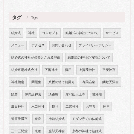
タグ
Tags
結婚式
神社
コンセプト
結婚式の神社について
サービス
メニュー
アクセス
お問い合わせ
プライバシーポリシー
結婚式の神社が必要とされる理由
結婚式の神社の内容について
結婚市場株式会社
下鴨神社
費用
上賀茂神社
平安神宮
神社検定
問題集
八坂の塔で前撮り
有馬温泉
綱敷天満宮
須磨
伊弉諾神宮
淡路島
摩耶山天上寺
駐車場
廣田神社
水口神社
祭り
二宮神社
お守り
神戸
菅原天満宮
奈良
神前結婚式
モダン寺での仏前式
三十三間堂
京都
服部天神宮
京都の神社で結婚式