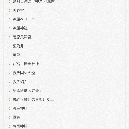
綱敷天満宮（神戸・須磨）
美容室
芦屋ベリーニ
芦屋神社
菅原天満宮
菊乃井
萬重
西宮・廣田神社
親族固めの盃
親族紹介
記念撮影＜定番＞
誓詞（誓いの言葉）奏上
護王神社
豆寅
豊国神社