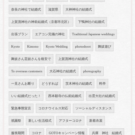
奈良の神社で結婚式
滋賀県
大神神社の結婚式
上賀茂神社の神前結婚式（京都市北区）
下鴨神社の結婚式
出張プラン
エアコン完備の神社
Traditional Japanese weddings
Kyoto
Kimono
Kyoto Wedding
photoshoot
舞妓遊び
舞妓さん芸妓さんを格安で
上賀茂神社の結婚式
To overseas customers
大石神社の結婚式
photography
一見さんお断り
どうすれば
茨木神社の結婚式
料亭
いい結婚式だった！
西本願寺の仏前結婚式
出雲大社の結婚式
緊急事態宣言
コロナウイルス対応
ソーシャルディスタンス
祇園祭
新しい生活様式
アフターコロナ
新着衣裳
服喪期間
コロナ
GOTOキャンペーン情報
兵庫 神社 結婚式