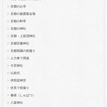
京都のお寺
京都の披露宴会場
京都の料亭
京都の神社
京都・上賀茂神社
京都宗像神社
京都祇園の前撮り
人力車で周遊
今宮神社
仏前式
伊弉諾神宮
伏見で前撮り
修祓（しゅばつ）
八坂神社