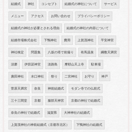
結婚式
神社
コンセプト
結婚式の神社について
サービス
メニュー
アクセス
お問い合わせ
プライバシーポリシー
結婚式の神社が必要とされる理由
結婚式の神社の内容について
結婚市場株式会社
下鴨神社
費用
上賀茂神社
平安神宮
神社検定
問題集
八坂の塔で前撮り
有馬温泉
綱敷天満宮
須磨
伊弉諾神宮
淡路島
摩耶山天上寺
駐車場
廣田神社
水口神社
祭り
二宮神社
お守り
神戸
菅原天満宮
奈良
神前結婚式
モダン寺での仏前式
三十三間堂
京都
服部天神宮
京都の神社で結婚式
奈良の神社で結婚式
滋賀県
大神神社の結婚式
上賀茂神社の神前結婚式（京都市北区）
下鴨神社の結婚式