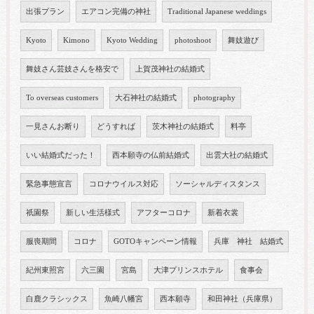
出張プラン
エアコン完備の神社
Traditional Japanese weddings
Kyoto
Kimono
Kyoto Wedding
photoshoot
舞妓遊び
舞妓さん芸妓さんを格安で
上賀茂神社の結婚式
To overseas customers
大石神社の結婚式
photography
一見さんお断り
どうすれば
茨木神社の結婚式
料亭
いい結婚式だった！
西本願寺の仏前結婚式
出雲大社の結婚式
緊急事態宣言
コロナウイルス対応
ソーシャルディスタンス
祇園祭
新しい生活様式
アフターコロナ
新着衣裳
服喪期間
コロナ
GOTOキャンペーン情報
兵庫 神社 結婚式
紀州東照宮
六三園
宮島
大津プリンスホテル
食事会
白鹿クラシックス
魚崎八幡宮
西本願寺
和田神社（兵庫県）