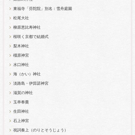
東福寺「芬陀院」別名：雪舟庭園
松尾大社
柳原恵比寿神社
桜咲く京都で結婚式
梨木神社
橿原神宮
水口神社
海（かい）神社
淡路島・伊弉諾神宮
滋賀の神社
玉串奉奠
生田神社
石上神宮
祝詞奏上（のりとそうじょう）