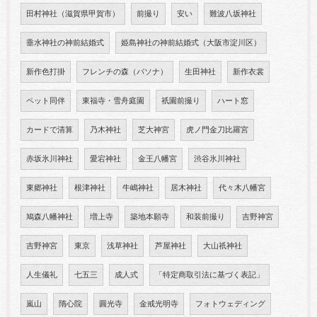
田村神社（滋賀県甲賀市）
前撮り
安い
難波八坂神社
垂水神社の神前結婚式
姫島神社の神前結婚式（大阪市淀川区）
新作色打掛
フレンチの森（パソナ）
生田神社
新作衣裳
ペット同伴
東福寺・雪舟庭園
祇園前撮り
ハート窓
カードで清算
乃木神社
芝大神宮
虎ノ門金刀比羅宮
赤坂氷川神社
愛宕神社
金王八幡宮
渋谷氷川神社
東郷神社
根津神社
牛嶋神社
居木神社
代々木八幡宮
鳩森八幡神社
増上寺
築地本願寺
和装前撮り
吉野神宮
吉野神宮
東京
浅草神社
芦屋神社
大山祇神社
人生儀礼
七五三
成人式
「特定商取引法に基づく表記」
嵐山
隋心院
圓光寺
金戒光明寺
フォトウェディング