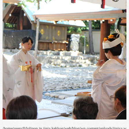
/home/users/0/lolipop.jp jinja kekkon/web/blog/wp content/uploads/jinjya w