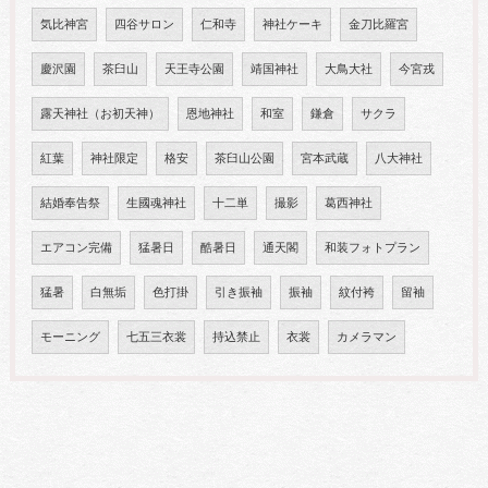
気比神宮
四谷サロン
仁和寺
神社ケーキ
金刀比羅宮
慶沢園
茶臼山
天王寺公園
靖国神社
大鳥大社
今宮戎
露天神社（お初天神）
恩地神社
和室
鎌倉
サクラ
紅葉
神社限定
格安
茶臼山公園
宮本武蔵
八大神社
結婚奉告祭
生國魂神社
十二単
撮影
葛西神社
エアコン完備
猛暑日
酷暑日
通天閣
和装フォトプラン
猛暑
白無垢
色打掛
引き振袖
振袖
紋付袴
留袖
モーニング
七五三衣裳
持込禁止
衣裳
カメラマン