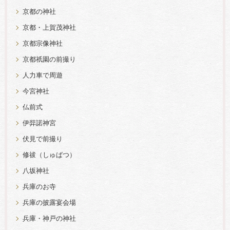
京都の神社
京都・上賀茂神社
京都宗像神社
京都祇園の前撮り
人力車で周遊
今宮神社
仏前式
伊弉諾神宮
伏見で前撮り
修祓（しゅばつ）
八坂神社
兵庫のお寺
兵庫の披露宴会場
兵庫・神戸の神社