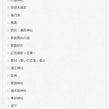
芦屋神社
菅原天満宮
菊乃井
萬重
西宮・廣田神社
親族固めの盃
親族紹介
記念撮影＜定番＞
誓詞（誓いの言葉）奏上
護王神社
豆寅
豊国神社
越木岩神社
車折神社
退下