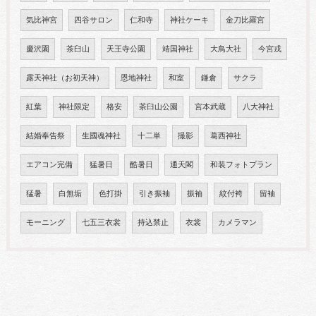
気比神宮
四谷サロン
仁和寺
神社ケーキ
金刀比羅宮
慶沢園
茶臼山
天王寺公園
靖国神社
大鳥大社
今宮戎
露天神社（お初天神）
恩地神社
和室
鎌倉
サクラ
紅葉
神社限定
格安
茶臼山公園
宮本武蔵
八大神社
結婚奉告祭
生國魂神社
十二単
撮影
葛西神社
エアコン完備
猛暑日
酷暑日
通天閣
和装フォトプラン
猛暑
白無垢
色打掛
引き振袖
振袖
紋付袴
留袖
モーニング
七五三衣裳
持込禁止
衣裳
カメラマン