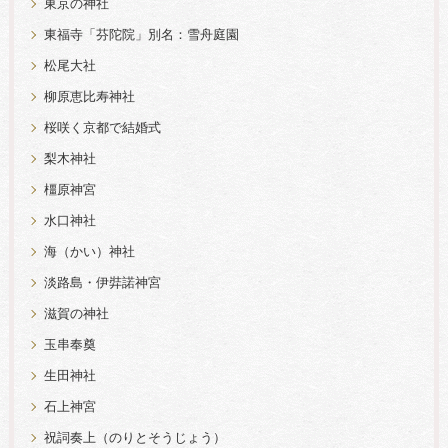
東京の神社
東福寺「芬陀院」別名：雪舟庭園
松尾大社
柳原恵比寿神社
桜咲く京都で結婚式
梨木神社
橿原神宮
水口神社
海（かい）神社
淡路島・伊弉諾神宮
滋賀の神社
玉串奉奠
生田神社
石上神宮
祝詞奏上（のりとそうじょう）