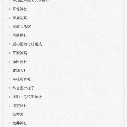
宇治正寿院での前撮り
宗像神社
家族写真
岡崎つる家
岡崎神社
嵐の聖地で結婚式
平安神宮
廣田神社
建部大社
弓弦羽神社
待合室の様子
御影・弓弦羽神社
御霊神社
御香宮
徳井神社