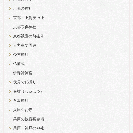
京都の神社
京都・上賀茂神社
京都宗像神社
京都祇園の前撮り
人力車で周遊
今宮神社
仏前式
伊弉諾神宮
伏見で前撮り
修祓（しゅばつ）
八坂神社
兵庫のお寺
兵庫の披露宴会場
兵庫・神戸の神社