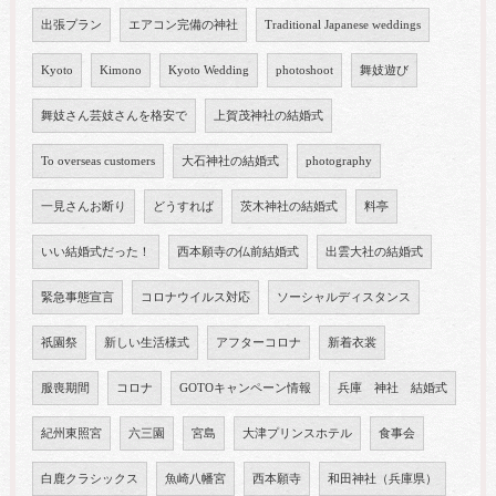
出張プラン
エアコン完備の神社
Traditional Japanese weddings
Kyoto
Kimono
Kyoto Wedding
photoshoot
舞妓遊び
舞妓さん芸妓さんを格安で
上賀茂神社の結婚式
To overseas customers
大石神社の結婚式
photography
一見さんお断り
どうすれば
茨木神社の結婚式
料亭
いい結婚式だった！
西本願寺の仏前結婚式
出雲大社の結婚式
緊急事態宣言
コロナウイルス対応
ソーシャルディスタンス
祇園祭
新しい生活様式
アフターコロナ
新着衣裳
服喪期間
コロナ
GOTOキャンペーン情報
兵庫 神社 結婚式
紀州東照宮
六三園
宮島
大津プリンスホテル
食事会
白鹿クラシックス
魚崎八幡宮
西本願寺
和田神社（兵庫県）