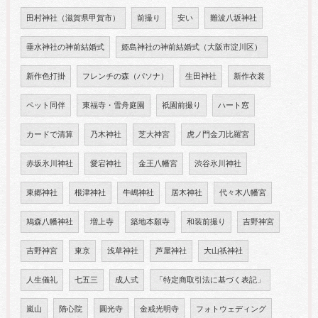
田村神社（滋賀県甲賀市）
前撮り
安い
難波八坂神社
垂水神社の神前結婚式
姫島神社の神前結婚式（大阪市淀川区）
新作色打掛
フレンチの森（パソナ）
生田神社
新作衣裳
ペット同伴
東福寺・雪舟庭園
祇園前撮り
ハート窓
カードで清算
乃木神社
芝大神宮
虎ノ門金刀比羅宮
赤坂氷川神社
愛宕神社
金王八幡宮
渋谷氷川神社
東郷神社
根津神社
牛嶋神社
居木神社
代々木八幡宮
鳩森八幡神社
増上寺
築地本願寺
和装前撮り
吉野神宮
吉野神宮
東京
浅草神社
芦屋神社
大山祇神社
人生儀礼
七五三
成人式
「特定商取引法に基づく表記」
嵐山
隋心院
圓光寺
金戒光明寺
フォトウェディング