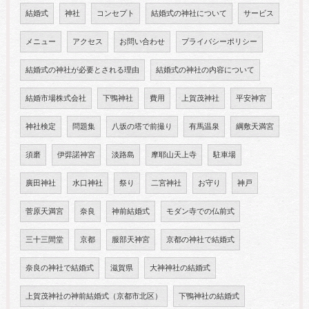
結婚式
神社
コンセプト
結婚式の神社について
サービス
メニュー
アクセス
お問い合わせ
プライバシーポリシー
結婚式の神社が必要とされる理由
結婚式の神社の内容について
結婚市場株式会社
下鴨神社
費用
上賀茂神社
平安神宮
神社検定
問題集
八坂の塔で前撮り
有馬温泉
綱敷天満宮
須磨
伊弉諾神宮
淡路島
摩耶山天上寺
駐車場
廣田神社
水口神社
祭り
二宮神社
お守り
神戸
菅原天満宮
奈良
神前結婚式
モダン寺での仏前式
三十三間堂
京都
服部天神宮
京都の神社で結婚式
奈良の神社で結婚式
滋賀県
大神神社の結婚式
上賀茂神社の神前結婚式（京都市北区）
下鴨神社の結婚式