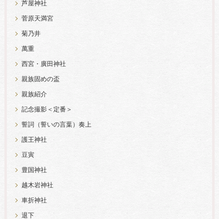
芦屋神社
菅原天満宮
菊乃井
萬重
西宮・廣田神社
親族固めの盃
親族紹介
記念撮影＜定番＞
誓詞（誓いの言葉）奏上
護王神社
豆寅
豊国神社
越木岩神社
車折神社
退下