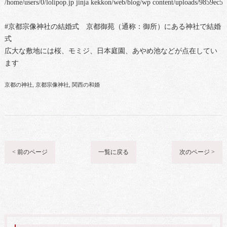
/home/users/0/lolipop.jp jinja kekkon/web/blog/wp content/uploads/9859e
#京都宗像神社の結婚式 京都御苑（通称：御所）にある神社で結婚
式
広大な敷地には桜、モミジ、日本庭園、あやめ池などが点在してい
ます
京都の神社
京都宗像神社
関西の和婚
< 前のページ
一覧に戻る
次のページ >