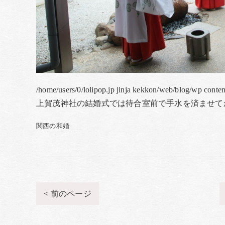
/home/users/0/lolipop.jp jinja kekkon/web/blog/wp conte
上賀茂神社の結婚式では待合室前で手水を済ませて
関西の和婚
< 前のページ