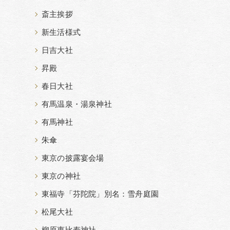
斎主挨拶
新生活様式
日吉大社
昇殿
春日大社
有馬温泉・湯泉神社
有馬神社
朱傘
東京の披露宴会場
東京の神社
東福寺「芬陀院」別名：雪舟庭園
松尾大社