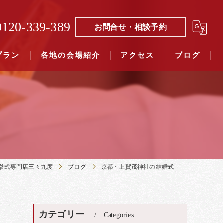
0120-339-389
お問合せ・相談予約
プラン
各地の会場紹介
アクセス
ブログ
覧（４０社寺）｜三々九度東京
覧（７５社）県別表示｜三々九度東京
挙式専門店三々九度
ブログ
京都・上賀茂神社の結婚式
カテゴリー
Categories