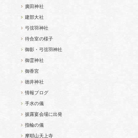
廣田神社
建部大社
弓弦羽神社
待合室の様子
御影・弓弦羽神社
御霊神社
御香宮
徳井神社
情報ブログ
手水の儀
披露宴会場に出発
指輪の儀
摩耶山天上寺