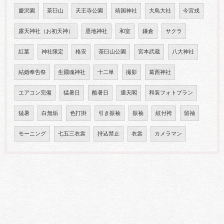
慶沢園
茶臼山
天王寺公園
靖国神社
大鳥大社
今宮戎
露天神社（お初天神）
恩地神社
和室
鎌倉
サクラ
紅葉
神社限定
格安
茶臼山公園
宮本武蔵
八大神社
結婚奉告祭
生國魂神社
十二単
撮影
葛西神社
エアコン完備
猛暑日
酷暑日
通天閣
和装フォトプラン
猛暑
白無垢
色打掛
引き振袖
振袖
紋付袴
留袖
モーニング
七五三衣裳
持込禁止
衣裳
カメラマン