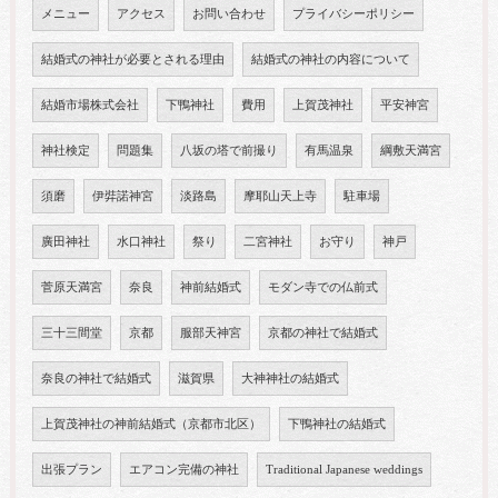
メニュー
アクセス
お問い合わせ
プライバシーポリシー
結婚式の神社が必要とされる理由
結婚式の神社の内容について
結婚市場株式会社
下鴨神社
費用
上賀茂神社
平安神宮
神社検定
問題集
八坂の塔で前撮り
有馬温泉
綱敷天満宮
須磨
伊弉諾神宮
淡路島
摩耶山天上寺
駐車場
廣田神社
水口神社
祭り
二宮神社
お守り
神戸
菅原天満宮
奈良
神前結婚式
モダン寺での仏前式
三十三間堂
京都
服部天神宮
京都の神社で結婚式
奈良の神社で結婚式
滋賀県
大神神社の結婚式
上賀茂神社の神前結婚式（京都市北区）
下鴨神社の結婚式
出張プラン
エアコン完備の神社
Traditional Japanese weddings