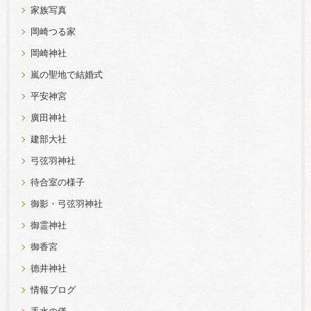
家族写真
岡崎つる家
岡崎神社
嵐の聖地で結婚式
平安神宮
廣田神社
建部大社
弓弦羽神社
待合室の様子
御影・弓弦羽神社
御霊神社
御香宮
徳井神社
情報ブログ