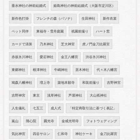
垂水神社の神前結婚式
姫島神社の神前結婚式（大阪市淀川区）
新作色打掛
フレンチの森（パソナ）
生田神社
新作衣裳
ペット同伴
東福寺・雪舟庭園
祇園前撮り
ハート窓
カードで清算
乃木神社
芝大神宮
虎ノ門金刀比羅宮
赤坂氷川神社
愛宕神社
金王八幡宮
渋谷氷川神社
東郷神社
根津神社
牛嶋神社
居木神社
代々木八幡宮
鳩森八幡神社
増上寺
築地本願寺
和装前撮り
吉野神宮
吉野神宮
東京
浅草神社
芦屋神社
大山祇神社
人生儀礼
七五三
成人式
「特定商取引法に基づく表記」
嵐山
隋心院
圓光寺
金戒光明寺
フォトウェディング
気比神宮
四谷サロン
仁和寺
神社ケーキ
金刀比羅宮