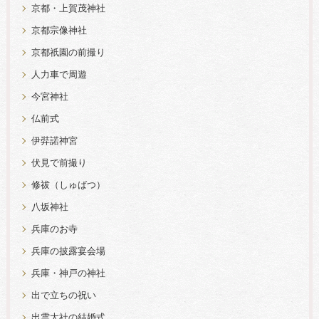
京都・上賀茂神社
京都宗像神社
京都祇園の前撮り
人力車で周遊
今宮神社
仏前式
伊弉諾神宮
伏見で前撮り
修祓（しゅばつ）
八坂神社
兵庫のお寺
兵庫の披露宴会場
兵庫・神戸の神社
出で立ちの祝い
出雲大社の結婚式