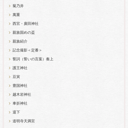
菊乃井
萬重
西宮・廣田神社
親族固めの盃
親族紹介
記念撮影＜定番＞
誓詞（誓いの言葉）奏上
護王神社
豆寅
豊国神社
越木岩神社
車折神社
退下
道明寺天満宮