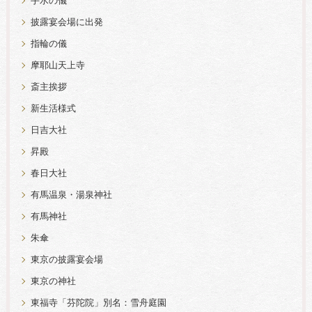
手水の儀
披露宴会場に出発
指輪の儀
摩耶山天上寺
斎主挨拶
新生活様式
日吉大社
昇殿
春日大社
有馬温泉・湯泉神社
有馬神社
朱傘
東京の披露宴会場
東京の神社
東福寺「芬陀院」別名：雪舟庭園