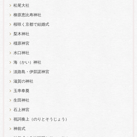
松尾大社
柳原恵比寿神社
桜咲く京都で結婚式
梨木神社
橿原神宮
水口神社
海（かい）神社
淡路島・伊弉諾神宮
滋賀の神社
玉串奉奠
生田神社
石上神宮
祝詞奏上（のりとそうじょう）
神前式