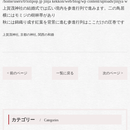
/home/users/0/lolipop.jp jinja kekkon/web/blog/wp content/uploads/jinjya 
上賀茂神社の結婚式では広い境内を参進行列で進みます。二の鳥居
横にはモミジの樹林帯があり
秋には錦織り成す紅葉を背景に進む参進行列はここだけの圧巻です
上賀茂神社
京都の神社
関西の和婚
< 前のページ
一覧に戻る
次のページ >
カテゴリー
Categories