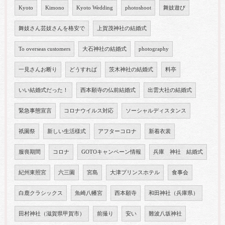
Kyoto
Kimono
Kyoto Wedding
photoshoot
舞妓遊び
舞妓さん芸妓さんを格安で
上賀茂神社の結婚式
To overseas customers
大石神社の結婚式
photography
一見さんお断り
どうすれば
茨木神社の結婚式
料亭
いい結婚式だった！
西本願寺の仏前結婚式
出雲大社の結婚式
緊急事態宣言
コロナウイルス対応
ソーシャルディスタンス
祇園祭
新しい生活様式
アフターコロナ
新着衣裳
服喪期間
コロナ
GOTOキャンペーン情報
兵庫 神社 結婚式
紀州東照宮
六三園
宮島
大津プリンスホテル
食事会
白鹿クラシックス
魚崎八幡宮
西本願寺
和田神社（兵庫県）
田村神社（滋賀県甲賀市）
前撮り
安い
難波八坂神社