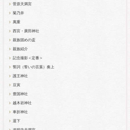
菅原天満宮
菊乃井
萬重
西宮・廣田神社
親族固めの盃
親族紹介
記念撮影＜定番＞
誓詞（誓いの言葉）奏上
護王神社
豆寅
豊国神社
越木岩神社
車折神社
退下