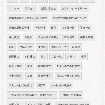
メニュー
アクセス
お問い合わせ
プライバシーポリシー
結婚式の神社が必要とされる理由
結婚式の神社の内容について
結婚市場株式会社
下鴨神社
費用
上賀茂神社
平安神宮
神社検定
問題集
八坂の塔で前撮り
有馬温泉
綱敷天満宮
須磨
伊弉諾神宮
淡路島
摩耶山天上寺
駐車場
廣田神社
水口神社
祭り
二宮神社
お守り
神戸
菅原天満宮
奈良
神前結婚式
モダン寺での仏前式
三十三間堂
京都
服部天神宮
京都の神社で結婚式
奈良の神社で結婚式
滋賀県
大神神社の結婚式
上賀茂神社の神前結婚式（京都市北区）
下鴨神社の結婚式
出張プラン
エアコン完備の神社
Traditional Japanese weddings