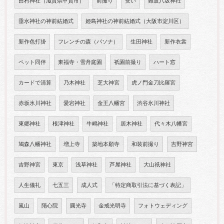
田村神社（滋賀県甲賀市）
前撮り
安い
難波八坂神社
垂水神社の神前結婚式
姫島神社の神前結婚式（大阪市淀川区）
新作色打掛
フレンチの森（パソナ）
生田神社
新作衣裳
ペット同伴
東福寺・雪舟庭園
祇園前撮り
ハート窓
カードで清算
乃木神社
芝大神宮
虎ノ門金刀比羅宮
赤坂氷川神社
愛宕神社
金王八幡宮
渋谷氷川神社
東郷神社
根津神社
牛嶋神社
居木神社
代々木八幡宮
鳩森八幡神社
増上寺
築地本願寺
和装前撮り
吉野神宮
吉野神宮
東京
浅草神社
芦屋神社
大山祇神社
人生儀礼
七五三
成人式
「特定商取引法に基づく表記」
嵐山
隋心院
圓光寺
金戒光明寺
フォトウェディング