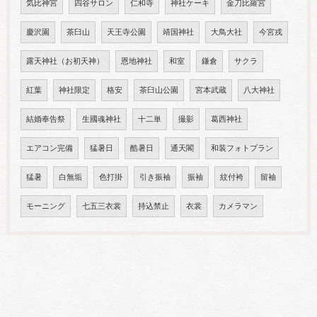
気比神宮
四谷サロン
仁和寺
神社ケーキ
金刀比羅宮
慶沢園
茶臼山
天王寺公園
靖国神社
大鳥大社
今宮戎
露天神社（お初天神）
恩地神社
和室
鎌倉
サクラ
紅葉
神社限定
格安
茶臼山公園
宮本武蔵
八大神社
結婚奉告祭
生國魂神社
十二単
撮影
葛西神社
エアコン完備
猛暑日
酷暑日
通天閣
和装フォトプラン
猛暑
白無垢
色打掛
引き振袖
振袖
紋付袴
留袖
モーニング
七五三衣裳
持込禁止
衣裳
カメラマン