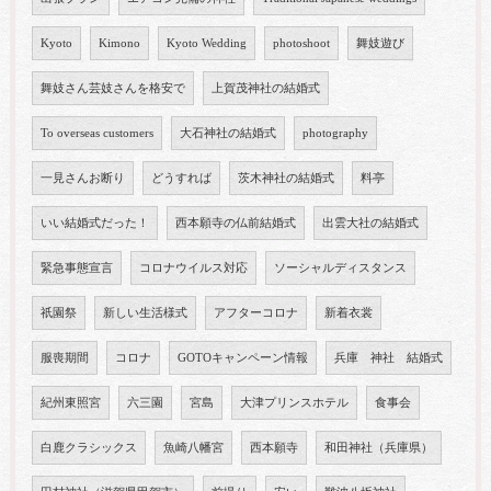
Kyoto
Kimono
Kyoto Wedding
photoshoot
舞妓遊び
舞妓さん芸妓さんを格安で
上賀茂神社の結婚式
To overseas customers
大石神社の結婚式
photography
一見さんお断り
どうすれば
茨木神社の結婚式
料亭
いい結婚式だった！
西本願寺の仏前結婚式
出雲大社の結婚式
緊急事態宣言
コロナウイルス対応
ソーシャルディスタンス
祇園祭
新しい生活様式
アフターコロナ
新着衣裳
服喪期間
コロナ
GOTOキャンペーン情報
兵庫 神社 結婚式
紀州東照宮
六三園
宮島
大津プリンスホテル
食事会
白鹿クラシックス
魚崎八幡宮
西本願寺
和田神社（兵庫県）