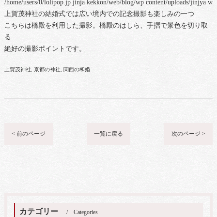
/home/users/0/lolipop.jp jinja kekkon/web/blog/wp content/uploads/jinjya 
上賀茂神社の結婚式では広い境内での記念撮影も楽しみの一つ
こちらは橋殿を利用した撮影。橋殿のはしら、手摺で景色を切り取
る
絶好の撮影ポイントです。
上賀茂神社
京都の神社
関西の和婚
< 前のページ
一覧に戻る
次のページ >
カテゴリー
Categories