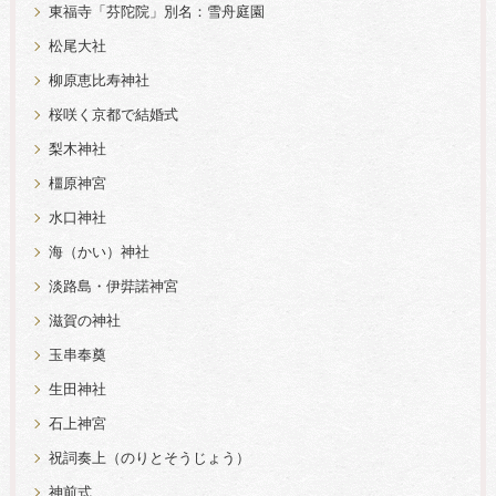
東福寺「芬陀院」別名：雪舟庭園
松尾大社
柳原恵比寿神社
桜咲く京都で結婚式
梨木神社
橿原神宮
水口神社
海（かい）神社
淡路島・伊弉諾神宮
滋賀の神社
玉串奉奠
生田神社
石上神宮
祝詞奏上（のりとそうじょう）
神前式