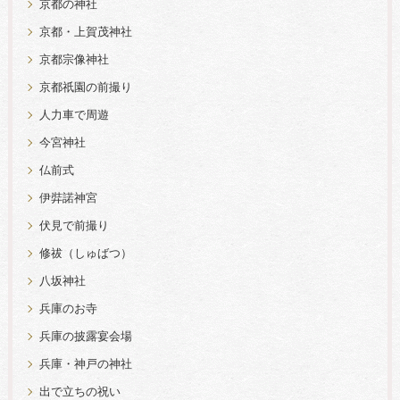
京都の神社
京都・上賀茂神社
京都宗像神社
京都祇園の前撮り
人力車で周遊
今宮神社
仏前式
伊弉諾神宮
伏見で前撮り
修祓（しゅばつ）
八坂神社
兵庫のお寺
兵庫の披露宴会場
兵庫・神戸の神社
出で立ちの祝い