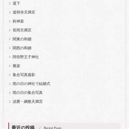
退下
道明寺天満宮
鈴神楽
長岡天満宮
関東の和婚
関西の和婚
阿倍野王子神社
雅楽
集合写真撮影
雨の日の神社で結婚式
雨の日の集合写真
須磨・綱敷天満宮
最近の投稿
Recent Posts