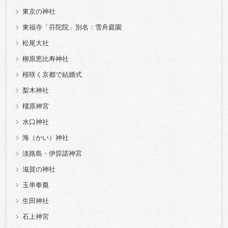
東京の神社
東福寺「芬陀院」別名：雪舟庭園
松尾大社
柳原恵比寿神社
桜咲く京都で結婚式
梨木神社
橿原神宮
水口神社
海（かい）神社
淡路島・伊弉諾神宮
滋賀の神社
玉串奉奠
生田神社
石上神宮