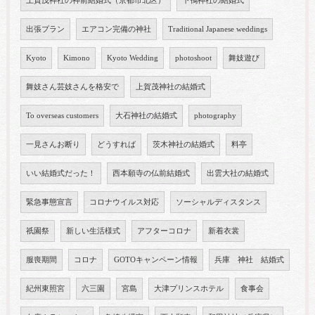
上賀茂神社の神前結婚式（京都市北区）
下鴨神社の結婚式
出張プラン
エアコン完備の神社
Traditional Japanese weddings
Kyoto
Kimono
Kyoto Wedding
photoshoot
舞妓遊び
舞妓さん芸妓さんを格安で
上賀茂神社の結婚式
To overseas customers
大石神社の結婚式
photography
一見さんお断り
どうすれば
茨木神社の結婚式
料亭
いい結婚式だった！
西本願寺の仏前結婚式
出雲大社の結婚式
緊急事態宣言
コロナウイルス対応
ソーシャルディスタンス
祇園祭
新しい生活様式
アフターコロナ
新着衣裳
服喪期間
コロナ
GOTOキャンペーン情報
兵庫 神社 結婚式
紀州東照宮
六三園
宮島
大津プリンスホテル
食事会