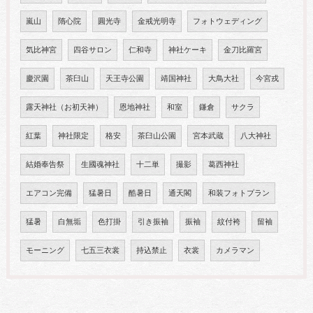
嵐山
隋心院
圓光寺
金戒光明寺
フォトウェディング
気比神宮
四谷サロン
仁和寺
神社ケーキ
金刀比羅宮
慶沢園
茶臼山
天王寺公園
靖国神社
大鳥大社
今宮戎
露天神社（お初天神）
恩地神社
和室
鎌倉
サクラ
紅葉
神社限定
格安
茶臼山公園
宮本武蔵
八大神社
結婚奉告祭
生國魂神社
十二単
撮影
葛西神社
エアコン完備
猛暑日
酷暑日
通天閣
和装フォトプラン
猛暑
白無垢
色打掛
引き振袖
振袖
紋付袴
留袖
モーニング
七五三衣裳
持込禁止
衣裳
カメラマン