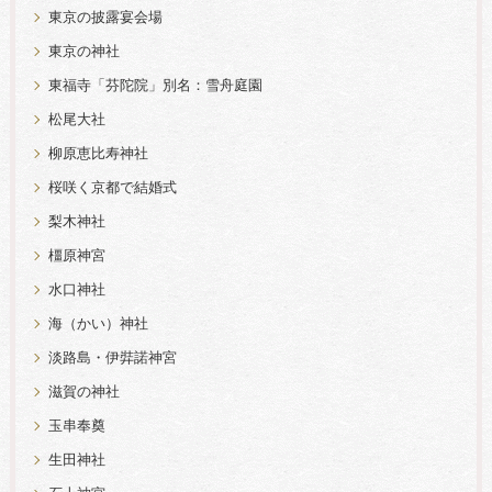
東京の披露宴会場
東京の神社
東福寺「芬陀院」別名：雪舟庭園
松尾大社
柳原恵比寿神社
桜咲く京都で結婚式
梨木神社
橿原神宮
水口神社
海（かい）神社
淡路島・伊弉諾神宮
滋賀の神社
玉串奉奠
生田神社