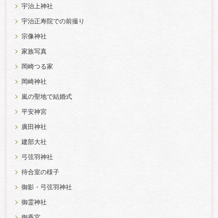
宇治上神社
宇治正寿院での前撮り
宗像神社
家族写真
岡崎つる家
岡崎神社
嵐の聖地で結婚式
平安神宮
廣田神社
建部大社
弓弦羽神社
待合室の様子
御影・弓弦羽神社
御霊神社
御香宮