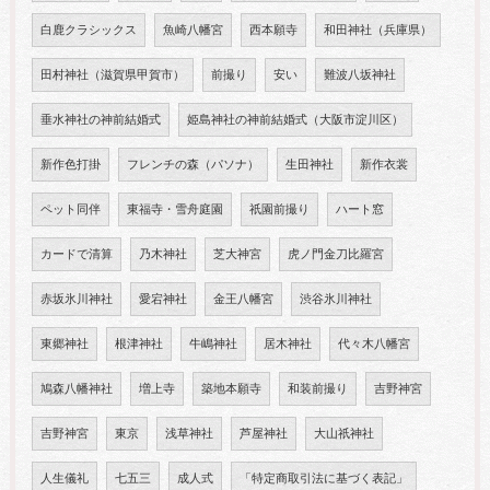
白鹿クラシックス
魚崎八幡宮
西本願寺
和田神社（兵庫県）
田村神社（滋賀県甲賀市）
前撮り
安い
難波八坂神社
垂水神社の神前結婚式
姫島神社の神前結婚式（大阪市淀川区）
新作色打掛
フレンチの森（パソナ）
生田神社
新作衣裳
ペット同伴
東福寺・雪舟庭園
祇園前撮り
ハート窓
カードで清算
乃木神社
芝大神宮
虎ノ門金刀比羅宮
赤坂氷川神社
愛宕神社
金王八幡宮
渋谷氷川神社
東郷神社
根津神社
牛嶋神社
居木神社
代々木八幡宮
鳩森八幡神社
増上寺
築地本願寺
和装前撮り
吉野神宮
吉野神宮
東京
浅草神社
芦屋神社
大山祇神社
人生儀礼
七五三
成人式
「特定商取引法に基づく表記」