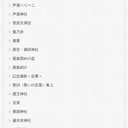
芦屋ベリーニ
芦屋神社
菅原天満宮
菊乃井
萬重
西宮・廣田神社
親族固めの盃
親族紹介
記念撮影＜定番＞
誓詞（誓いの言葉）奏上
護王神社
豆寅
豊国神社
越木岩神社