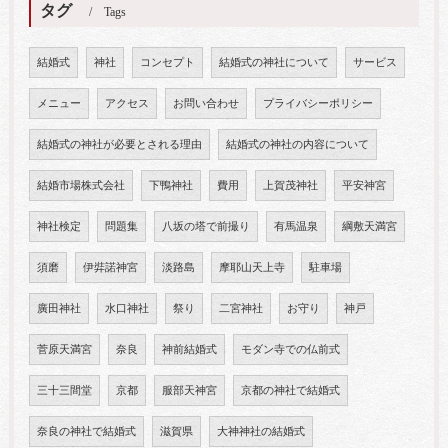
タグ
Tags
結婚式
神社
コンセプト
結婚式の神社について
サービス
メニュー
アクセス
お問い合わせ
プライバシーポリシー
結婚式の神社が必要とされる理由
結婚式の神社の内容について
結婚市場株式会社
下鴨神社
費用
上賀茂神社
平安神宮
神社検定
問題集
八坂の塔で前撮り
有馬温泉
綱敷天満宮
須磨
伊弉諾神宮
淡路島
摩耶山天上寺
駐車場
廣田神社
水口神社
祭り
二宮神社
お守り
神戸
菅原天満宮
奈良
神前結婚式
モダン寺での仏前式
三十三間堂
京都
服部天神宮
京都の神社で結婚式
奈良の神社で結婚式
滋賀県
大神神社の結婚式