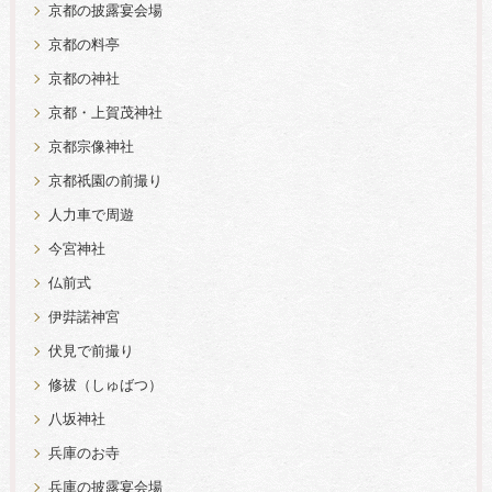
京都の披露宴会場
京都の料亭
京都の神社
京都・上賀茂神社
京都宗像神社
京都祇園の前撮り
人力車で周遊
今宮神社
仏前式
伊弉諾神宮
伏見で前撮り
修祓（しゅばつ）
八坂神社
兵庫のお寺
兵庫の披露宴会場