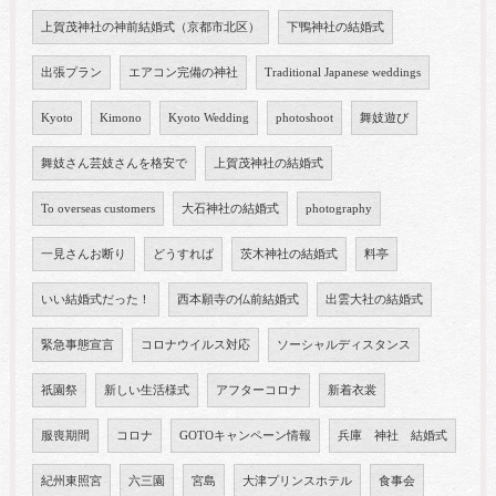
上賀茂神社の神前結婚式（京都市北区）
下鴨神社の結婚式
出張プラン
エアコン完備の神社
Traditional Japanese weddings
Kyoto
Kimono
Kyoto Wedding
photoshoot
舞妓遊び
舞妓さん芸妓さんを格安で
上賀茂神社の結婚式
To overseas customers
大石神社の結婚式
photography
一見さんお断り
どうすれば
茨木神社の結婚式
料亭
いい結婚式だった！
西本願寺の仏前結婚式
出雲大社の結婚式
緊急事態宣言
コロナウイルス対応
ソーシャルディスタンス
祇園祭
新しい生活様式
アフターコロナ
新着衣裳
服喪期間
コロナ
GOTOキャンペーン情報
兵庫 神社 結婚式
紀州東照宮
六三園
宮島
大津プリンスホテル
食事会