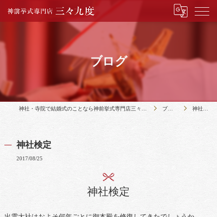
ブログ
神社・寺院で結婚式のことなら神前挙式専門店三々九度
ブログ
神社検定
神社検定
2017/08/25
神社検定
出雲大社はおよそ何年ごとに御本殿を修復してきたでしょうか。