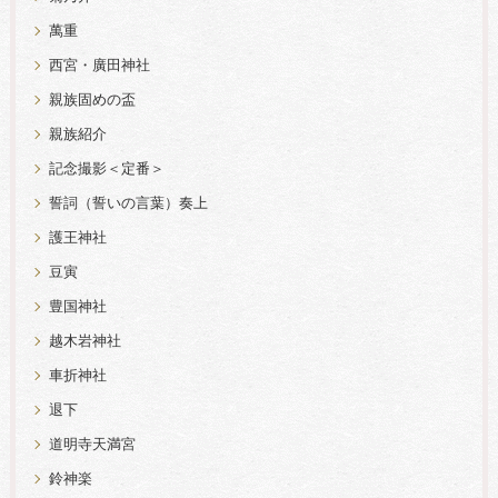
萬重
西宮・廣田神社
親族固めの盃
親族紹介
記念撮影＜定番＞
誓詞（誓いの言葉）奏上
護王神社
豆寅
豊国神社
越木岩神社
車折神社
退下
道明寺天満宮
鈴神楽