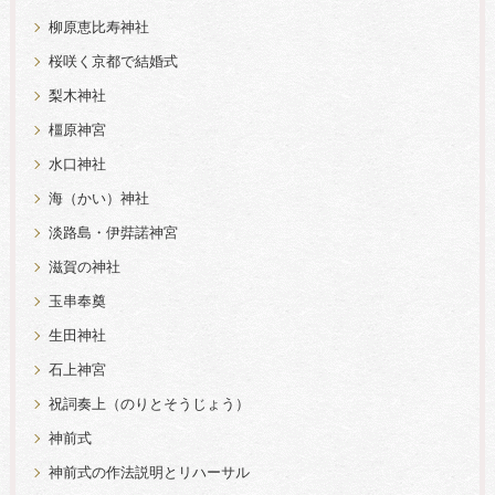
柳原恵比寿神社
桜咲く京都で結婚式
梨木神社
橿原神宮
水口神社
海（かい）神社
淡路島・伊弉諾神宮
滋賀の神社
玉串奉奠
生田神社
石上神宮
祝詞奏上（のりとそうじょう）
神前式
神前式の作法説明とリハーサル