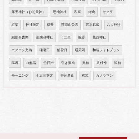
露天神社（お初天神）
恩地神社
和室
鎌倉
サクラ
紅葉
神社限定
格安
茶臼山公園
宮本武蔵
八大神社
結婚奉告祭
生國魂神社
十二単
撮影
葛西神社
エアコン完備
猛暑日
酷暑日
通天閣
和装フォトプラン
猛暑
白無垢
色打掛
引き振袖
振袖
紋付袴
留袖
モーニング
七五三衣裳
持込禁止
衣裳
カメラマン