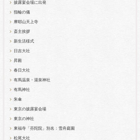
披露宴会場に出発
指輪の儀
摩耶山天上寺
斎主挨拶
新生活様式
日吉大社
昇殿
春日大社
有馬温泉・湯泉神社
有馬神社
朱傘
東京の披露宴会場
東京の神社
東福寺「芬陀院」別名：雪舟庭園
松尾大社