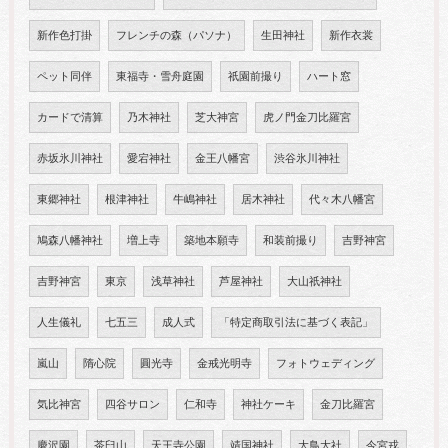
新作色打掛
フレンチの森（パソナ）
生田神社
新作衣裳
ペット同伴
東福寺・雪舟庭園
祇園前撮り
ハート窓
カードで清算
乃木神社
芝大神宮
虎ノ門金刀比羅宮
赤坂氷川神社
愛宕神社
金王八幡宮
渋谷氷川神社
東郷神社
根津神社
牛嶋神社
居木神社
代々木八幡宮
鳩森八幡神社
増上寺
築地本願寺
和装前撮り
吉野神宮
吉野神宮
東京
浅草神社
芦屋神社
大山祇神社
人生儀礼
七五三
成人式
「特定商取引法に基づく表記」
嵐山
隋心院
圓光寺
金戒光明寺
フォトウェディング
気比神宮
四谷サロン
仁和寺
神社ケーキ
金刀比羅宮
慶沢園
茶臼山
天王寺公園
靖国神社
大鳥大社
今宮戎