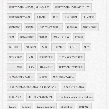
結婚式の神社が必要とされる理由
結婚式の神社の内容について
結婚市場株式会社
下鴨神社
費用
上賀茂神社
平安神宮
神社検定
問題集
八坂の塔で前撮り
有馬温泉
綱敷天満宮
須磨
伊弉諾神宮
淡路島
摩耶山天上寺
駐車場
廣田神社
水口神社
祭り
二宮神社
お守り
神戸
菅原天満宮
奈良
神前結婚式
モダン寺での仏前式
三十三間堂
京都
服部天神宮
京都の神社で結婚式
奈良の神社で結婚式
滋賀県
大神神社の結婚式
上賀茂神社の神前結婚式（京都市北区）
下鴨神社の結婚式
出張プラン
エアコン完備の神社
Traditional Japanese weddings
Kyoto
Kimono
Kyoto Wedding
photoshoot
舞妓遊び