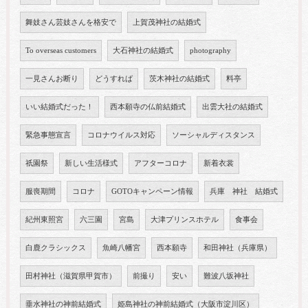
舞妓さん芸妓さんを格安で
上賀茂神社の結婚式
To overseas customers
大石神社の結婚式
photography
一見さんお断り
どうすれば
茨木神社の結婚式
料亭
いい結婚式だった！
西本願寺の仏前結婚式
出雲大社の結婚式
緊急事態宣言
コロナウイルス対応
ソーシャルディスタンス
祇園祭
新しい生活様式
アフターコロナ
新着衣裳
服喪期間
コロナ
GOTOキャンペーン情報
兵庫 神社 結婚式
紀州東照宮
六三園
宮島
大津プリンスホテル
食事会
白鹿クラシックス
魚崎八幡宮
西本願寺
和田神社（兵庫県）
田村神社（滋賀県甲賀市）
前撮り
安い
難波八坂神社
垂水神社の神前結婚式
姫島神社の神前結婚式（大阪市淀川区）