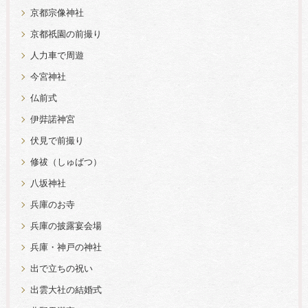
京都宗像神社
京都祇園の前撮り
人力車で周遊
今宮神社
仏前式
伊弉諾神宮
伏見で前撮り
修祓（しゅばつ）
八坂神社
兵庫のお寺
兵庫の披露宴会場
兵庫・神戸の神社
出で立ちの祝い
出雲大社の結婚式