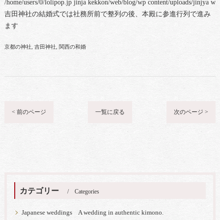
/home/users/0/lolipop.jp jinja kekkon/web/blog/wp content/uploads/jinjya 
吉田神社の結婚式では社務所前で整列の後、本殿に参進行列で進み
ます
京都の神社
吉田神社
関西の和婚
< 前のページ
一覧に戻る
次のページ >
カテゴリー
Categories
Japanese weddings A wedding in authentic kimono.