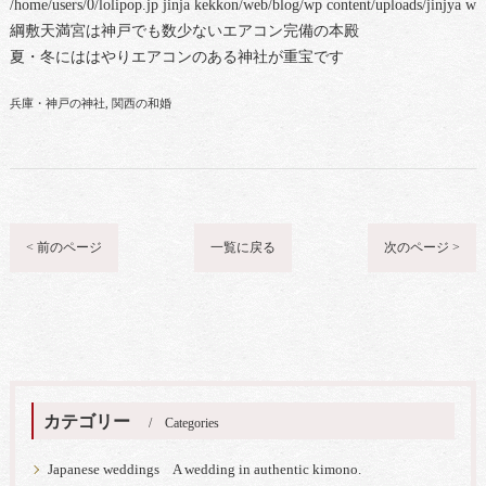
/home/users/0/lolipop.jp jinja kekkon/web/blog/wp content/uploads/jinjya w
綱敷天満宮は神戸でも数少ないエアコン完備の本殿
夏・冬にははやりエアコンのある神社が重宝です
兵庫・神戸の神社
関西の和婚
< 前のページ
一覧に戻る
次のページ >
カテゴリー
Categories
Japanese weddings A wedding in authentic kimono.