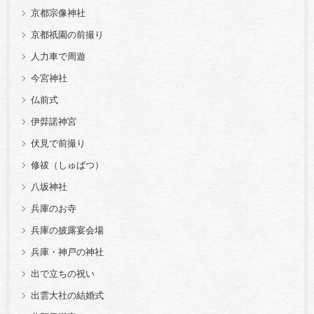
京都宗像神社
京都祇園の前撮り
人力車で周遊
今宮神社
仏前式
伊弉諾神宮
伏見で前撮り
修祓（しゅばつ）
八坂神社
兵庫のお寺
兵庫の披露宴会場
兵庫・神戸の神社
出で立ちの祝い
出雲大社の結婚式