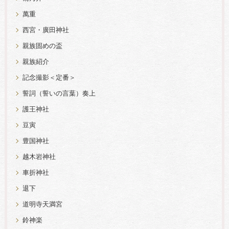
萬重
西宮・廣田神社
親族固めの盃
親族紹介
記念撮影＜定番＞
誓詞（誓いの言葉）奏上
護王神社
豆寅
豊国神社
越木岩神社
車折神社
退下
道明寺天満宮
鈴神楽