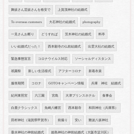
舞妓さん芸妓さんを格安で
上賀茂神社の結婚式
To overseas customers
大石神社の結婚式
photography
一見さんお断り
どうすれば
茨木神社の結婚式
料亭
いい結婚式だった！
西本願寺の仏前結婚式
出雲大社の結婚式
緊急事態宣言
コロナウイルス対応
ソーシャルディスタンス
祇園祭
新しい生活様式
アフターコロナ
新着衣裳
服喪期間
コロナ
GOTOキャンペーン情報
兵庫 神社 結婚式
紀州東照宮
六三園
宮島
大津プリンスホテル
食事会
白鹿クラシックス
魚崎八幡宮
西本願寺
和田神社（兵庫県）
田村神社（滋賀県甲賀市）
前撮り
安い
難波八坂神社
垂水神社の神前結婚式
姫島神社の神前結婚式（大阪市淀川区）