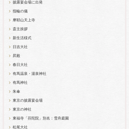
披露宴会場に出発
指輪の儀
摩耶山天上寺
斎主挨拶
新生活様式
日吉大社
昇殿
春日大社
有馬温泉・湯泉神社
有馬神社
朱傘
東京の披露宴会場
東京の神社
東福寺「芬陀院」別名：雪舟庭園
松尾大社