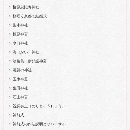
柳原恵比寿神社
桜咲く京都で結婚式
梨木神社
橿原神宮
水口神社
海（かい）神社
淡路島・伊弉諾神宮
滋賀の神社
玉串奉奠
生田神社
石上神宮
祝詞奏上（のりとそうじょう）
神前式
神前式の作法説明とリハーサル