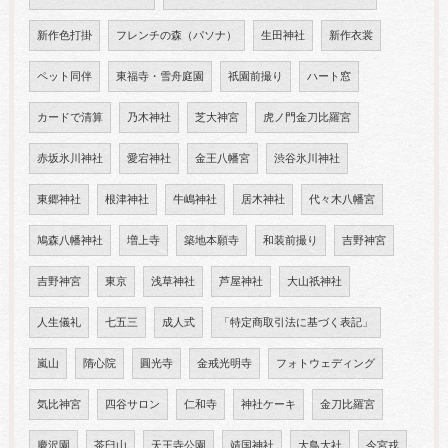
新作色打掛
フレンチの森（パソナ）
生田神社
新作衣裳
ペット同伴
東福寺・雪舟庭園
祇園前撮り
ハート窓
カードで清算
乃木神社
芝大神宮
虎ノ門金刀比羅宮
赤坂氷川神社
愛宕神社
金王八幡宮
渋谷氷川神社
東郷神社
根津神社
牛嶋神社
居木神社
代々木八幡宮
鳩森八幡神社
増上寺
築地本願寺
和装前撮り
吉野神宮
吉野神宮
東京
浅草神社
芦屋神社
大山祇神社
人生儀礼
七五三
成人式
「特定商取引法に基づく表記」
嵐山
隋心院
圓光寺
金戒光明寺
フォトウェディング
気比神宮
四谷サロン
仁和寺
神社ケーキ
金刀比羅宮
慶沢園
茶臼山
天王寺公園
靖国神社
大鳥大社
今宮戎