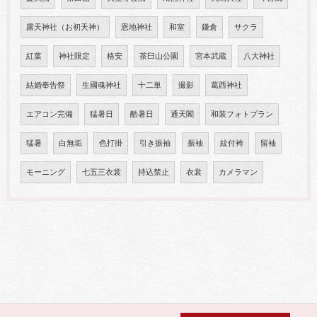
露天神社（お初天神）
恩地神社
和室
鎌倉
サクラ
紅葉
神社限定
格安
茶臼山公園
宮本武蔵
八大神社
結婚奉告祭
生國魂神社
十二単
撮影
葛西神社
エアコン完備
猛暑日
酷暑日
通天閣
和装フォトプラン
猛暑
白無垢
色打掛
引き振袖
振袖
紋付袴
留袖
モーニング
七五三衣裳
持込禁止
衣裳
カメラマン