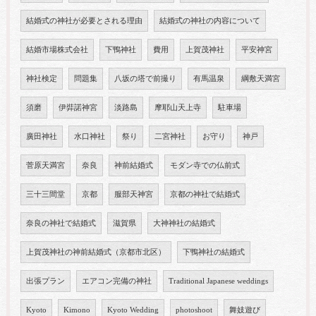
結婚式の神社が必要とされる理由
結婚式の神社の内容について
結婚市場株式会社
下鴨神社
費用
上賀茂神社
平安神宮
神社検定
問題集
八坂の塔で前撮り
有馬温泉
綱敷天満宮
須磨
伊弉諾神宮
淡路島
摩耶山天上寺
駐車場
廣田神社
水口神社
祭り
二宮神社
お守り
神戸
菅原天満宮
奈良
神前結婚式
モダン寺での仏前式
三十三間堂
京都
服部天神宮
京都の神社で結婚式
奈良の神社で結婚式
滋賀県
大神神社の結婚式
上賀茂神社の神前結婚式（京都市北区）
下鴨神社の結婚式
出張プラン
エアコン完備の神社
Traditional Japanese weddings
Kyoto
Kimono
Kyoto Wedding
photoshoot
舞妓遊び