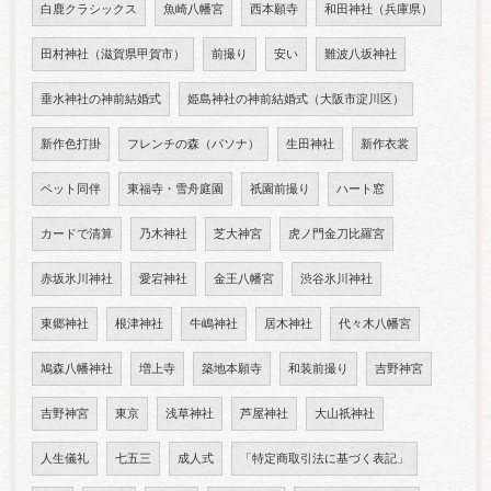
白鹿クラシックス
魚崎八幡宮
西本願寺
和田神社（兵庫県）
田村神社（滋賀県甲賀市）
前撮り
安い
難波八坂神社
垂水神社の神前結婚式
姫島神社の神前結婚式（大阪市淀川区）
新作色打掛
フレンチの森（パソナ）
生田神社
新作衣裳
ペット同伴
東福寺・雪舟庭園
祇園前撮り
ハート窓
カードで清算
乃木神社
芝大神宮
虎ノ門金刀比羅宮
赤坂氷川神社
愛宕神社
金王八幡宮
渋谷氷川神社
東郷神社
根津神社
牛嶋神社
居木神社
代々木八幡宮
鳩森八幡神社
増上寺
築地本願寺
和装前撮り
吉野神宮
吉野神宮
東京
浅草神社
芦屋神社
大山祇神社
人生儀礼
七五三
成人式
「特定商取引法に基づく表記」