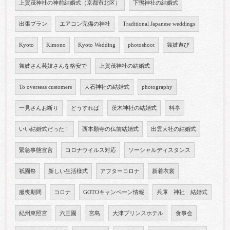
上賀茂神社の神前結婚式（京都市北区）
下鴨神社の結婚式
出張プラン
エアコン完備の神社
Traditional Japanese weddings
Kyoto
Kimono
Kyoto Wedding
photoshoot
舞妓遊び
舞妓さん芸妓さんを格安で
上賀茂神社の結婚式
To overseas customers
大石神社の結婚式
photography
一見さんお断り
どうすれば
茨木神社の結婚式
料亭
いい結婚式だった！
西本願寺の仏前結婚式
出雲大社の結婚式
緊急事態宣言
コロナウイルス対応
ソーシャルディスタンス
祇園祭
新しい生活様式
アフターコロナ
新着衣裳
服喪期間
コロナ
GOTOキャンペーン情報
兵庫 神社 結婚式
紀州東照宮
六三園
宮島
大津プリンスホテル
食事会