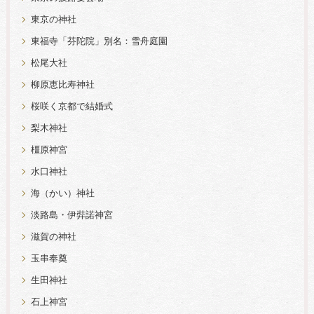
東京の神社
東福寺「芬陀院」別名：雪舟庭園
松尾大社
柳原恵比寿神社
桜咲く京都で結婚式
梨木神社
橿原神宮
水口神社
海（かい）神社
淡路島・伊弉諾神宮
滋賀の神社
玉串奉奠
生田神社
石上神宮