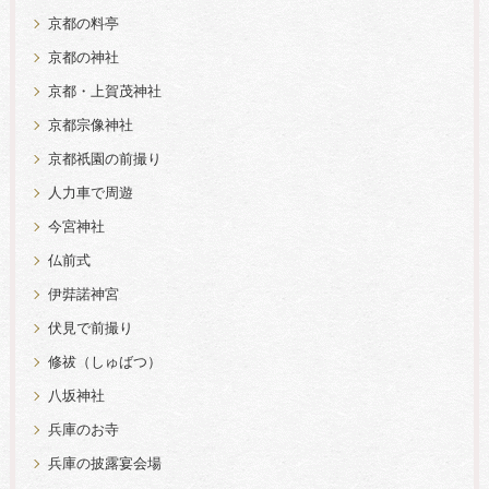
京都の料亭
京都の神社
京都・上賀茂神社
京都宗像神社
京都祇園の前撮り
人力車で周遊
今宮神社
仏前式
伊弉諾神宮
伏見で前撮り
修祓（しゅばつ）
八坂神社
兵庫のお寺
兵庫の披露宴会場