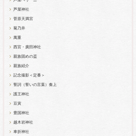
芦屋ベリーニ
芦屋神社
菅原天満宮
菊乃井
萬重
西宮・廣田神社
親族固めの盃
親族紹介
記念撮影＜定番＞
誓詞（誓いの言葉）奏上
護王神社
豆寅
豊国神社
越木岩神社
車折神社