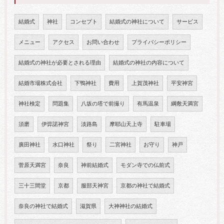
結婚式
神社
コンセプト
結婚式の神社について
サービス
メニュー
アクセス
お問い合わせ
プライバシーポリシー
結婚式の神社が必要とされる理由
結婚式の神社の内容について
結婚市場株式会社
下鴨神社
費用
上賀茂神社
平安神宮
神社検定
問題集
八坂の塔で前撮り
有馬温泉
綱敷天満宮
須磨
伊弉諾神宮
淡路島
摩耶山天上寺
駐車場
廣田神社
水口神社
祭り
二宮神社
お守り
神戸
菅原天満宮
奈良
神前結婚式
モダン寺での仏前式
三十三間堂
京都
服部天神宮
京都の神社で結婚式
奈良の神社で結婚式
滋賀県
大神神社の結婚式