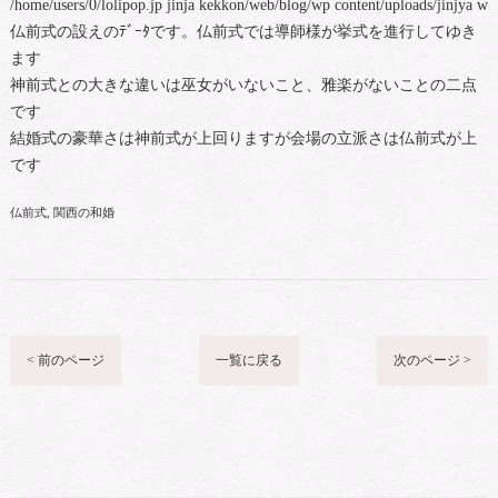
/home/users/0/lolipop.jp jinja kekkon/web/blog/wp content/uploads/jinjya 
仏前式の設えのﾃﾞｰﾀです。仏前式では導師様が挙式を進行してゆき
ます
神前式との大きな違いは巫女がいないこと、雅楽がないことの二点
です
結婚式の豪華さは神前式が上回りますが会場の立派さは仏前式が上
です
仏前式
関西の和婚
< 前のページ
一覧に戻る
次のページ >