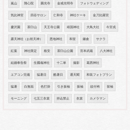
嵐山
隋心院
圓光寺
金戒光明寺
フォトウェディング
気比神宮
四谷サロン
仁和寺
神社ケーキ
金刀比羅宮
慶沢園
茶臼山
天王寺公園
靖国神社
大鳥大社
今宮戎
露天神社（お初天神）
恩地神社
和室
鎌倉
サクラ
紅葉
神社限定
格安
茶臼山公園
宮本武蔵
八大神社
結婚奉告祭
生國魂神社
十二単
撮影
葛西神社
エアコン完備
猛暑日
酷暑日
通天閣
和装フォトプラン
猛暑
白無垢
色打掛
引き振袖
振袖
紋付袴
留袖
モーニング
七五三衣裳
持込禁止
衣裳
カメラマン