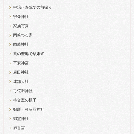
宇治正寿院での前撮り
宗像神社
家族写真
岡崎つる家
岡崎神社
嵐の聖地で結婚式
平安神宮
廣田神社
建部大社
弓弦羽神社
待合室の様子
御影・弓弦羽神社
御霊神社
御香宮