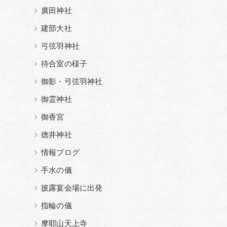
廣田神社
建部大社
弓弦羽神社
待合室の様子
御影・弓弦羽神社
御霊神社
御香宮
徳井神社
情報ブログ
手水の儀
披露宴会場に出発
指輪の儀
摩耶山天上寺