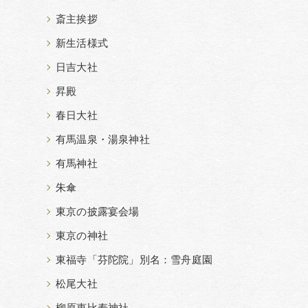
斎主挨拶
新生活様式
日吉大社
昇殿
春日大社
有馬温泉・湯泉神社
有馬神社
朱傘
東京の披露宴会場
東京の神社
東福寺「芬陀院」別名：雪舟庭園
松尾大社