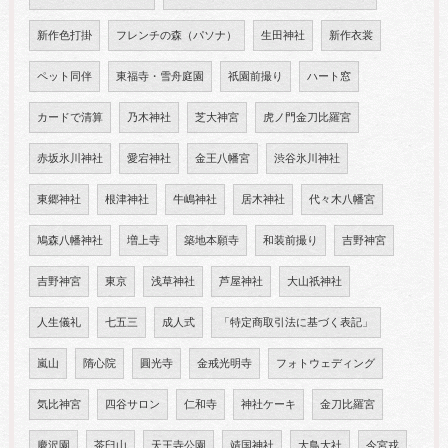
新作色打掛
フレンチの森（パソナ）
生田神社
新作衣裳
ペット同伴
東福寺・雪舟庭園
祇園前撮り
ハート窓
カードで清算
乃木神社
芝大神宮
虎ノ門金刀比羅宮
赤坂氷川神社
愛宕神社
金王八幡宮
渋谷氷川神社
東郷神社
根津神社
牛嶋神社
居木神社
代々木八幡宮
鳩森八幡神社
増上寺
築地本願寺
和装前撮り
吉野神宮
吉野神宮
東京
浅草神社
芦屋神社
大山祇神社
人生儀礼
七五三
成人式
「特定商取引法に基づく表記」
嵐山
隋心院
圓光寺
金戒光明寺
フォトウェディング
気比神宮
四谷サロン
仁和寺
神社ケーキ
金刀比羅宮
慶沢園
茶臼山
天王寺公園
靖国神社
大鳥大社
今宮戎