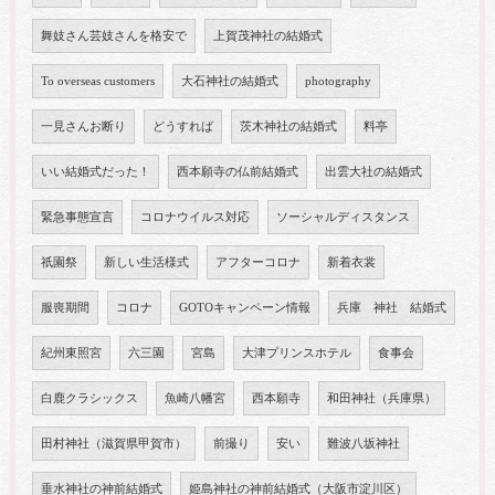
舞妓さん芸妓さんを格安で
上賀茂神社の結婚式
To overseas customers
大石神社の結婚式
photography
一見さんお断り
どうすれば
茨木神社の結婚式
料亭
いい結婚式だった！
西本願寺の仏前結婚式
出雲大社の結婚式
緊急事態宣言
コロナウイルス対応
ソーシャルディスタンス
祇園祭
新しい生活様式
アフターコロナ
新着衣裳
服喪期間
コロナ
GOTOキャンペーン情報
兵庫 神社 結婚式
紀州東照宮
六三園
宮島
大津プリンスホテル
食事会
白鹿クラシックス
魚崎八幡宮
西本願寺
和田神社（兵庫県）
田村神社（滋賀県甲賀市）
前撮り
安い
難波八坂神社
垂水神社の神前結婚式
姫島神社の神前結婚式（大阪市淀川区）