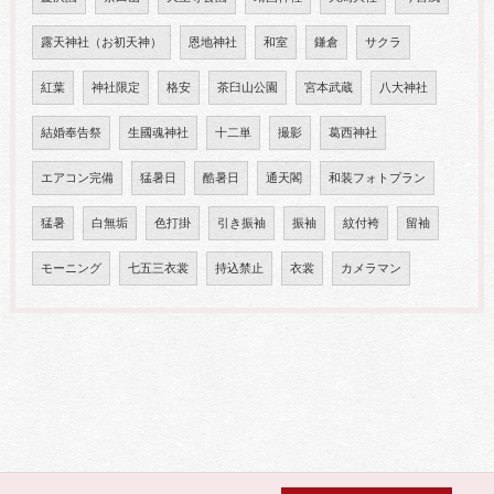
露天神社（お初天神）
恩地神社
和室
鎌倉
サクラ
紅葉
神社限定
格安
茶臼山公園
宮本武蔵
八大神社
結婚奉告祭
生國魂神社
十二単
撮影
葛西神社
エアコン完備
猛暑日
酷暑日
通天閣
和装フォトプラン
猛暑
白無垢
色打掛
引き振袖
振袖
紋付袴
留袖
モーニング
七五三衣裳
持込禁止
衣裳
カメラマン