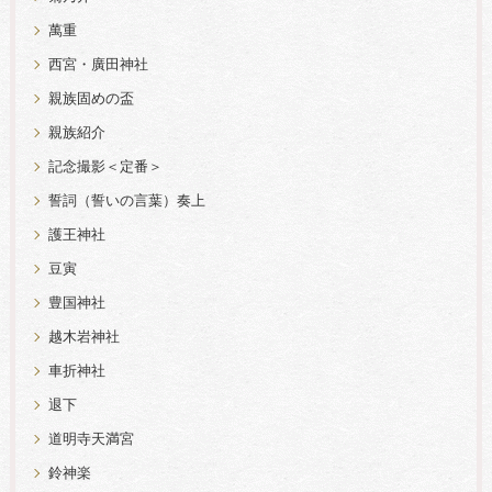
萬重
西宮・廣田神社
親族固めの盃
親族紹介
記念撮影＜定番＞
誓詞（誓いの言葉）奏上
護王神社
豆寅
豊国神社
越木岩神社
車折神社
退下
道明寺天満宮
鈴神楽