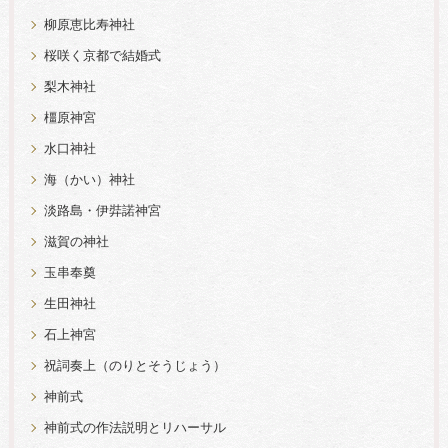
柳原恵比寿神社
桜咲く京都で結婚式
梨木神社
橿原神宮
水口神社
海（かい）神社
淡路島・伊弉諾神宮
滋賀の神社
玉串奉奠
生田神社
石上神宮
祝詞奏上（のりとそうじょう）
神前式
神前式の作法説明とリハーサル