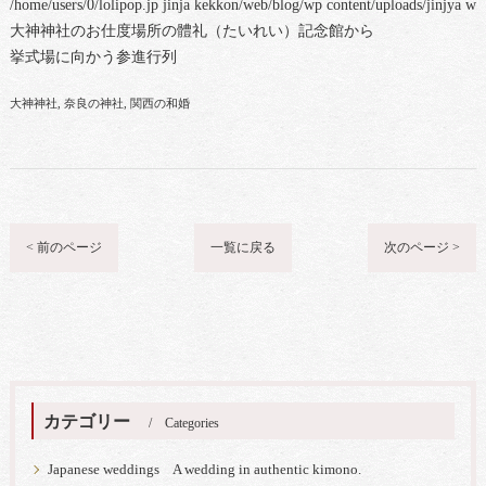
/home/users/0/lolipop.jp jinja kekkon/web/blog/wp content/uploads/jinjya 
大神神社のお仕度場所の體礼（たいれい）記念館から
挙式場に向かう参進行列
大神神社
奈良の神社
関西の和婚
< 前のページ
一覧に戻る
次のページ >
カテゴリー
Categories
Japanese weddings A wedding in authentic kimono.