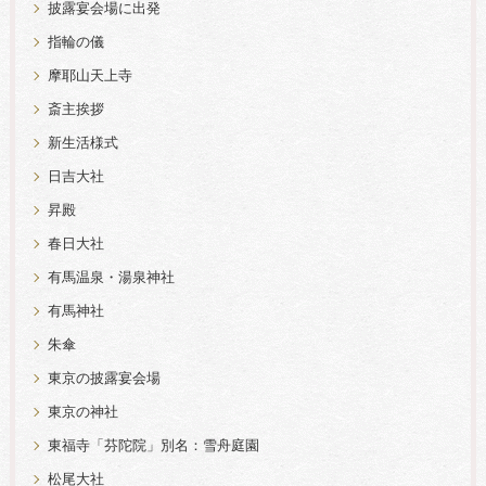
披露宴会場に出発
指輪の儀
摩耶山天上寺
斎主挨拶
新生活様式
日吉大社
昇殿
春日大社
有馬温泉・湯泉神社
有馬神社
朱傘
東京の披露宴会場
東京の神社
東福寺「芬陀院」別名：雪舟庭園
松尾大社