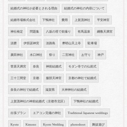
結婚式の神社が必要とされる理由
結婚式の神社の内容について
結婚市場株式会社
下鴨神社
費用
上賀茂神社
平安神宮
神社検定
問題集
八坂の塔で前撮り
有馬温泉
綱敷天満宮
須磨
伊弉諾神宮
淡路島
摩耶山天上寺
駐車場
廣田神社
水口神社
祭り
二宮神社
お守り
神戸
菅原天満宮
奈良
神前結婚式
モダン寺での仏前式
三十三間堂
京都
服部天神宮
京都の神社で結婚式
奈良の神社で結婚式
滋賀県
大神神社の結婚式
上賀茂神社の神前結婚式（京都市北区）
下鴨神社の結婚式
出張プラン
エアコン完備の神社
Traditional Japanese weddings
Kyoto
Kimono
Kyoto Wedding
photoshoot
舞妓遊び