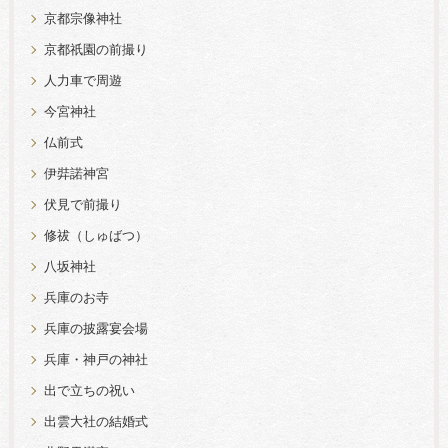
京都宗像神社
京都祇園の前撮り
人力車で周遊
今宮神社
仏前式
伊弉諾神宮
伏見で前撮り
修祓（しゅばつ）
八坂神社
兵庫のお寺
兵庫の披露宴会場
兵庫・神戸の神社
出で立ちの祝い
出雲大社の結婚式