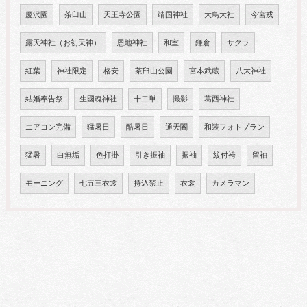
慶沢園
茶臼山
天王寺公園
靖国神社
大鳥大社
今宮戎
露天神社（お初天神）
恩地神社
和室
鎌倉
サクラ
紅葉
神社限定
格安
茶臼山公園
宮本武蔵
八大神社
結婚奉告祭
生國魂神社
十二単
撮影
葛西神社
エアコン完備
猛暑日
酷暑日
通天閣
和装フォトプラン
猛暑
白無垢
色打掛
引き振袖
振袖
紋付袴
留袖
モーニング
七五三衣裳
持込禁止
衣裳
カメラマン