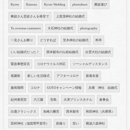
Kyoto
Kimono
Kyoto Wedding
photoshoot
舞妓遊び
舞妓さん芸妓さんを格安で
上賀茂神社の結婚式
To overseas customers
大石神社の結婚式
photography
一見さんお断り
どうすれば
茨木神社の結婚式
料亭
いい結婚式だった！
西本願寺の仏前結婚式
出雲大社の結婚式
緊急事態宣言
コロナウイルス対応
ソーシャルディスタンス
祇園祭
新しい生活様式
アフターコロナ
新着衣裳
服喪期間
コロナ
GOTOキャンペーン情報
兵庫 神社 結婚式
紀州東照宮
六三園
宮島
大津プリンスホテル
食事会
白鹿クラシックス
魚崎八幡宮
西本願寺
和田神社（兵庫県）
田村神社（滋賀県甲賀市）
前撮り
安い
難波八坂神社