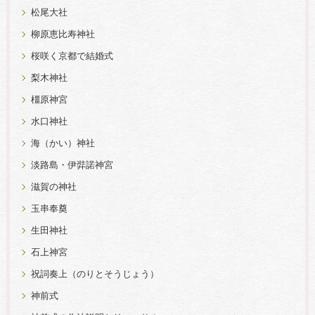
松尾大社
柳原恵比寿神社
桜咲く京都で結婚式
梨木神社
橿原神宮
水口神社
海（かい）神社
淡路島・伊弉諾神宮
滋賀の神社
玉串奉奠
生田神社
石上神宮
祝詞奏上（のりとそうじょう）
神前式