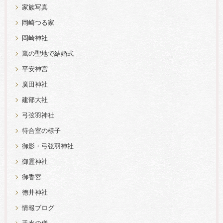
家族写真
岡崎つる家
岡崎神社
嵐の聖地で結婚式
平安神宮
廣田神社
建部大社
弓弦羽神社
待合室の様子
御影・弓弦羽神社
御霊神社
御香宮
徳井神社
情報ブログ