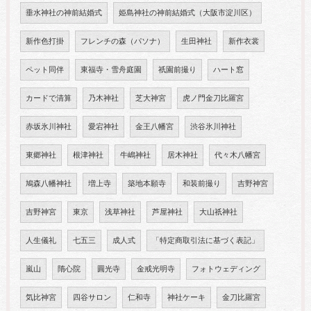
垂水神社の神前結婚式
姫島神社の神前結婚式（大阪市淀川区）
新作色打掛
フレンチの森（パソナ）
生田神社
新作衣裳
ペット同伴
東福寺・雪舟庭園
祇園前撮り
ハート窓
カードで清算
乃木神社
芝大神宮
虎ノ門金刀比羅宮
赤坂氷川神社
愛宕神社
金王八幡宮
渋谷氷川神社
東郷神社
根津神社
牛嶋神社
居木神社
代々木八幡宮
鳩森八幡神社
増上寺
築地本願寺
和装前撮り
吉野神宮
吉野神宮
東京
浅草神社
芦屋神社
大山祇神社
人生儀礼
七五三
成人式
「特定商取引法に基づく表記」
嵐山
隋心院
圓光寺
金戒光明寺
フォトウェディング
気比神宮
四谷サロン
仁和寺
神社ケーキ
金刀比羅宮