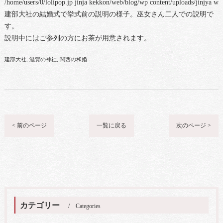
/home/users/0/lolipop.jp jinja kekkon/web/blog/wp content/uploads/jinjya 
建部大社の結婚式で挙式前の説明の様子。巫女さん二人での説明で
す。
説明中にはご参列の方にお茶が用意されます。
建部大社
滋賀の神社
関西の和婚
< 前のページ
一覧に戻る
次のページ >
カテゴリー
Categories