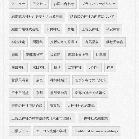
メニュー
アクセス
お問い合わせ
プライバシーポリシー
結婚式の神社が必要とされる理由
結婚式の神社の内容について
結婚市場株式会社
下鴨神社
費用
上賀茂神社
平安神宮
神社検定
問題集
八坂の塔で前撮り
有馬温泉
綱敷天満宮
須磨
伊弉諾神宮
淡路島
摩耶山天上寺
駐車場
廣田神社
水口神社
祭り
二宮神社
お守り
神戸
菅原天満宮
奈良
神前結婚式
モダン寺での仏前式
三十三間堂
京都
服部天神宮
京都の神社で結婚式
奈良の神社で結婚式
滋賀県
大神神社の結婚式
上賀茂神社の神前結婚式（京都市北区）
下鴨神社の結婚式
出張プラン
エアコン完備の神社
Traditional Japanese weddings