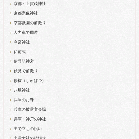
京都・上賀茂神社
京都宗像神社
京都祇園の前撮り
人力車で周遊
今宮神社
仏前式
伊弉諾神宮
伏見で前撮り
修祓（しゅばつ）
八坂神社
兵庫のお寺
兵庫の披露宴会場
兵庫・神戸の神社
出で立ちの祝い
出雲大社の結婚式