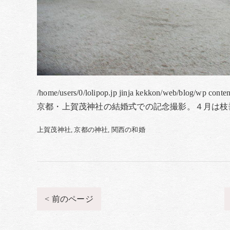
/home/users/0/lolipop.jp jinja kekkon/web/blog/wp conte
京都・上賀茂神社の結婚式での記念撮影。４月は枝
上賀茂神社
京都の神社
関西の和婚
< 前のページ