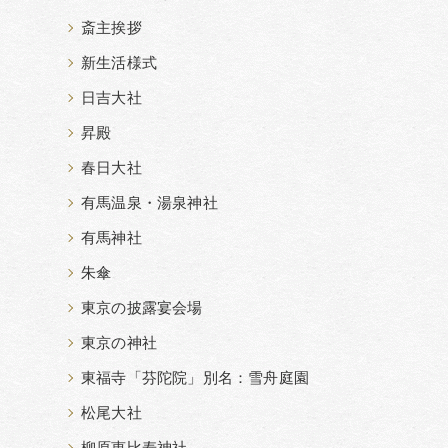
斎主挨拶
新生活様式
日吉大社
昇殿
春日大社
有馬温泉・湯泉神社
有馬神社
朱傘
東京の披露宴会場
東京の神社
東福寺「芬陀院」別名：雪舟庭園
松尾大社