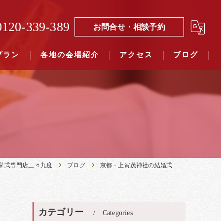
0120-339-389
お問合せ・相談予約
プラン
各地の会場紹介
アクセス
ブログ
覧（４０社寺）｜三々九度東京
覧（７５社）県別表示｜三々九度東京
挙式専門店三々九度
ブログ
京都・上賀茂神社の結婚式
カテゴリー
Categories