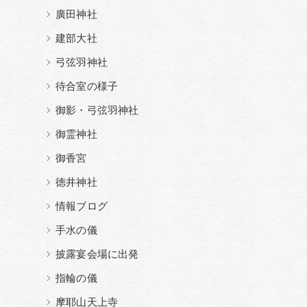
廣田神社
建部大社
弓弦羽神社
待合室の様子
御影・弓弦羽神社
御霊神社
御香宮
徳井神社
情報ブログ
手水の儀
披露宴会場に出発
指輪の儀
摩耶山天上寺