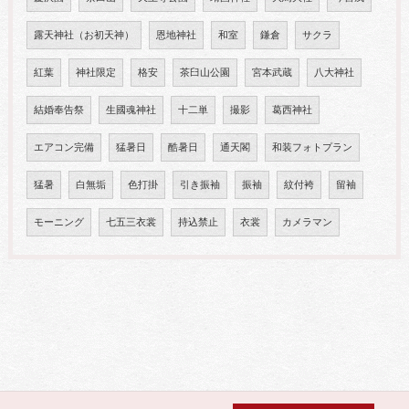
露天神社（お初天神）
恩地神社
和室
鎌倉
サクラ
紅葉
神社限定
格安
茶臼山公園
宮本武蔵
八大神社
結婚奉告祭
生國魂神社
十二単
撮影
葛西神社
エアコン完備
猛暑日
酷暑日
通天閣
和装フォトプラン
猛暑
白無垢
色打掛
引き振袖
振袖
紋付袴
留袖
モーニング
七五三衣裳
持込禁止
衣裳
カメラマン