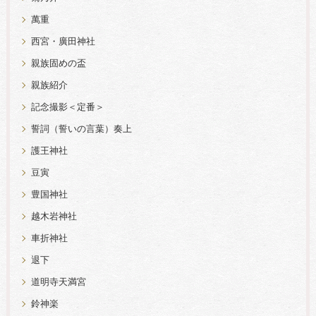
萬重
西宮・廣田神社
親族固めの盃
親族紹介
記念撮影＜定番＞
誓詞（誓いの言葉）奏上
護王神社
豆寅
豊国神社
越木岩神社
車折神社
退下
道明寺天満宮
鈴神楽