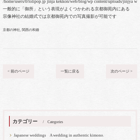
/home/users/0/lolipop.jp jinja kekkon/web/blog/wp content/uploads/jinjya 
一般的に「御所」という表現がよくつかわれる京都御苑内にある
宗像神社の結婚式では京都御苑内での写真撮影が可能です
京都の神社
関西の和婚
< 前のページ
一覧に戻る
次のページ >
カテゴリー
Categories
Japanese weddings A wedding in authentic kimono.