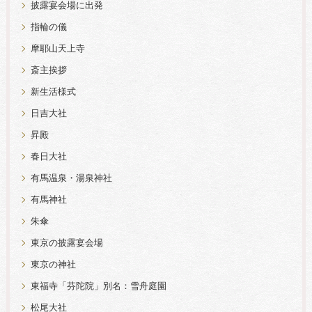
披露宴会場に出発
指輪の儀
摩耶山天上寺
斎主挨拶
新生活様式
日吉大社
昇殿
春日大社
有馬温泉・湯泉神社
有馬神社
朱傘
東京の披露宴会場
東京の神社
東福寺「芬陀院」別名：雪舟庭園
松尾大社