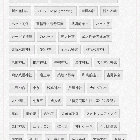
新作色打掛
フレンチの森（パソナ）
生田神社
新作衣裳
ペット同伴
東福寺・雪舟庭園
祇園前撮り
ハート窓
カードで清算
乃木神社
芝大神宮
虎ノ門金刀比羅宮
赤坂氷川神社
愛宕神社
金王八幡宮
渋谷氷川神社
東郷神社
根津神社
牛嶋神社
居木神社
代々木八幡宮
鳩森八幡神社
増上寺
築地本願寺
和装前撮り
吉野神宮
吉野神宮
東京
浅草神社
芦屋神社
大山祇神社
人生儀礼
七五三
成人式
「特定商取引法に基づく表記」
嵐山
隋心院
圓光寺
金戒光明寺
フォトウェディング
気比神宮
四谷サロン
仁和寺
神社ケーキ
金刀比羅宮
慶沢園
茶臼山
天王寺公園
靖国神社
大鳥大社
今宮戎