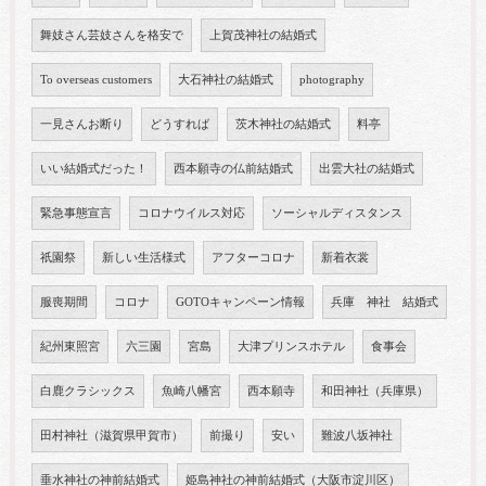
舞妓さん芸妓さんを格安で
上賀茂神社の結婚式
To overseas customers
大石神社の結婚式
photography
一見さんお断り
どうすれば
茨木神社の結婚式
料亭
いい結婚式だった！
西本願寺の仏前結婚式
出雲大社の結婚式
緊急事態宣言
コロナウイルス対応
ソーシャルディスタンス
祇園祭
新しい生活様式
アフターコロナ
新着衣裳
服喪期間
コロナ
GOTOキャンペーン情報
兵庫 神社 結婚式
紀州東照宮
六三園
宮島
大津プリンスホテル
食事会
白鹿クラシックス
魚崎八幡宮
西本願寺
和田神社（兵庫県）
田村神社（滋賀県甲賀市）
前撮り
安い
難波八坂神社
垂水神社の神前結婚式
姫島神社の神前結婚式（大阪市淀川区）