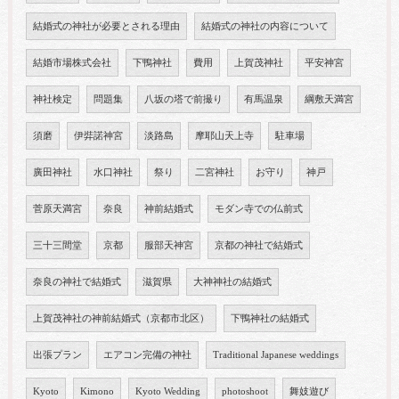
結婚式の神社が必要とされる理由
結婚式の神社の内容について
結婚市場株式会社
下鴨神社
費用
上賀茂神社
平安神宮
神社検定
問題集
八坂の塔で前撮り
有馬温泉
綱敷天満宮
須磨
伊弉諾神宮
淡路島
摩耶山天上寺
駐車場
廣田神社
水口神社
祭り
二宮神社
お守り
神戸
菅原天満宮
奈良
神前結婚式
モダン寺での仏前式
三十三間堂
京都
服部天神宮
京都の神社で結婚式
奈良の神社で結婚式
滋賀県
大神神社の結婚式
上賀茂神社の神前結婚式（京都市北区）
下鴨神社の結婚式
出張プラン
エアコン完備の神社
Traditional Japanese weddings
Kyoto
Kimono
Kyoto Wedding
photoshoot
舞妓遊び