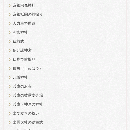
京都宗像神社
京都祇園の前撮り
人力車で周遊
今宮神社
仏前式
伊弉諾神宮
伏見で前撮り
修祓（しゅばつ）
八坂神社
兵庫のお寺
兵庫の披露宴会場
兵庫・神戸の神社
出で立ちの祝い
出雲大社の結婚式