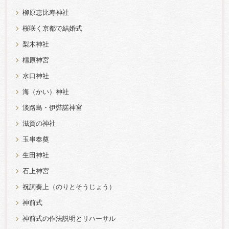
柳原恵比寿神社
桜咲く京都で結婚式
梨木神社
橿原神宮
水口神社
海（かい）神社
淡路島・伊弉諾神宮
滋賀の神社
玉串奉奠
生田神社
石上神宮
祝詞奏上（のりとそうじょう）
神前式
神前式の作法説明とリハーサル