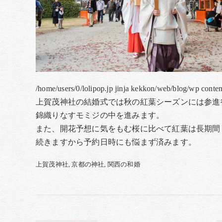
/home/users/0/lolipop.jp jinja kekkon/web/blog/wp conte
上賀茂神社の結婚式では秋の紅葉シーズンには参進
錦織りなすモミジの中を進みます。
また、開花予想に気をもむ桜に比べて紅葉は長期間
続きますから予約日時にも悩まず済みます。
上賀茂神社
京都の神社
関西の和婚