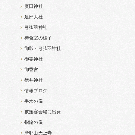
廣田神社
建部大社
弓弦羽神社
待合室の様子
御影・弓弦羽神社
御霊神社
御香宮
徳井神社
情報ブログ
手水の儀
披露宴会場に出発
指輪の儀
摩耶山天上寺