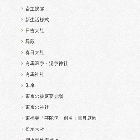
斎主挨拶
新生活様式
日吉大社
昇殿
春日大社
有馬温泉・湯泉神社
有馬神社
朱傘
東京の披露宴会場
東京の神社
東福寺「芬陀院」別名：雪舟庭園
松尾大社