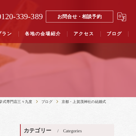
0120-339-389
お問合せ・相談予約
プラン
各地の会場紹介
アクセス
ブログ
覧（４０社寺）｜三々九度東京
覧（７５社）県別表示｜三々九度東京
挙式専門店三々九度
ブログ
京都・上賀茂神社の結婚式
カテゴリー
Categories