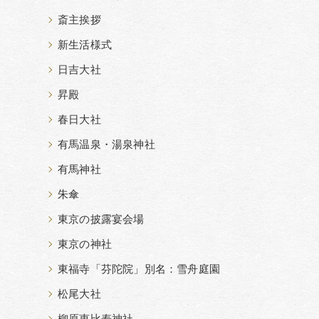
斎主挨拶
新生活様式
日吉大社
昇殿
春日大社
有馬温泉・湯泉神社
有馬神社
朱傘
東京の披露宴会場
東京の神社
東福寺「芬陀院」別名：雪舟庭園
松尾大社