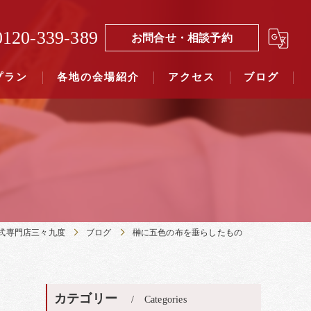
0120-339-389
お問合せ・相談予約
プラン
各地の会場紹介
アクセス
ブログ
覧（４０社寺）｜三々九度東京
覧（７５社）県別表示｜三々九度東京
式専門店三々九度
ブログ
榊に五色の布を垂らしたもの
カテゴリー
Categories