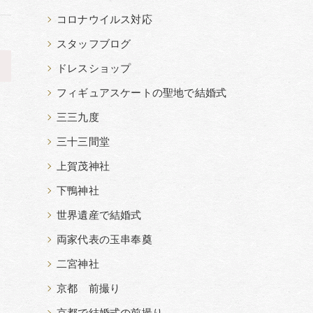
コロナウイルス対応
スタッフブログ
>
ドレスショップ
フィギュアスケートの聖地で結婚式
三三九度
三十三間堂
上賀茂神社
下鴨神社
世界遺産で結婚式
両家代表の玉串奉奠
二宮神社
京都 前撮り