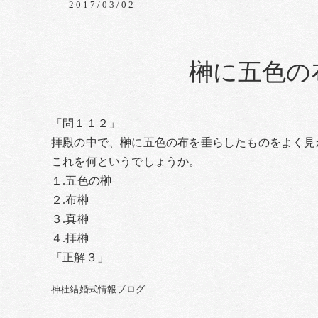
2017/03/02
榊に五色の
「問１１２」
拝殿の中で、榊に五色の布を垂らしたものをよく見
これを何というでしょうか。
１.五色の榊
２.布榊
３.真榊
４.拝榊
「正解３」
神社結婚式情報ブログ