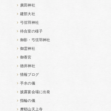
廣田神社
建部大社
弓弦羽神社
待合室の様子
御影・弓弦羽神社
御霊神社
御香宮
徳井神社
情報ブログ
手水の儀
披露宴会場に出発
指輪の儀
摩耶山天上寺