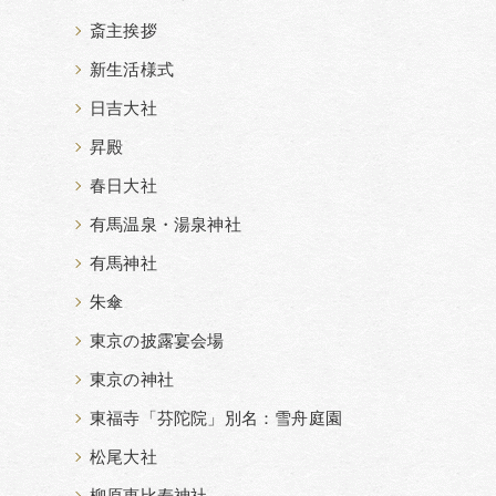
斎主挨拶
新生活様式
日吉大社
昇殿
春日大社
有馬温泉・湯泉神社
有馬神社
朱傘
東京の披露宴会場
東京の神社
東福寺「芬陀院」別名：雪舟庭園
松尾大社