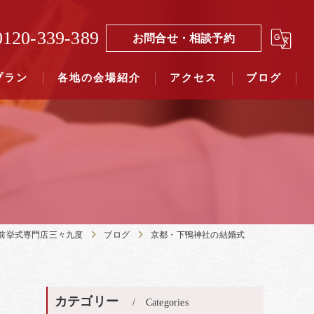
0120-339-389
お問合せ・相談予約
プラン
各地の会場紹介
アクセス
ブログ
覧（４０社寺）｜三々九度東京
覧（７５社）県別表示｜三々九度東京
前挙式専門店三々九度
ブログ
京都・下鴨神社の結婚式
カテゴリー
Categories