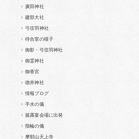
廣田神社
建部大社
弓弦羽神社
待合室の様子
御影・弓弦羽神社
御霊神社
御香宮
徳井神社
情報ブログ
手水の儀
披露宴会場に出発
指輪の儀
摩耶山天上寺