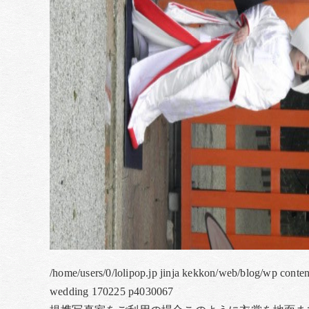
/home/users/0/lolipop.jp jinja kekkon/web/blog/wp conten
wedding 170225 p4030067