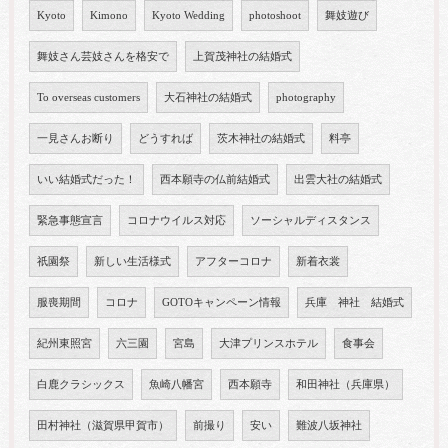
Kyoto
Kimono
Kyoto Wedding
photoshoot
舞妓遊び
舞妓さん芸妓さんを格安で
上賀茂神社の結婚式
To overseas customers
大石神社の結婚式
photography
一見さんお断り
どうすれば
茨木神社の結婚式
料亭
いい結婚式だった！
西本願寺の仏前結婚式
出雲大社の結婚式
緊急事態宣言
コロナウイルス対応
ソーシャルディスタンス
祇園祭
新しい生活様式
アフターコロナ
新着衣裳
服喪期間
コロナ
GOTOキャンペーン情報
兵庫 神社 結婚式
紀州東照宮
六三園
宮島
大津プリンスホテル
食事会
白鹿クラシックス
魚崎八幡宮
西本願寺
和田神社（兵庫県）
田村神社（滋賀県甲賀市）
前撮り
安い
難波八坂神社