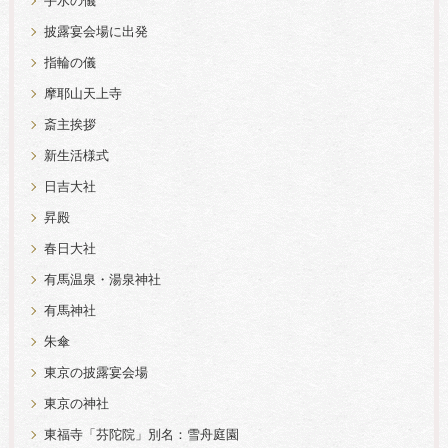
手水の儀
披露宴会場に出発
指輪の儀
摩耶山天上寺
斎主挨拶
新生活様式
日吉大社
昇殿
春日大社
有馬温泉・湯泉神社
有馬神社
朱傘
東京の披露宴会場
東京の神社
東福寺「芬陀院」別名：雪舟庭園