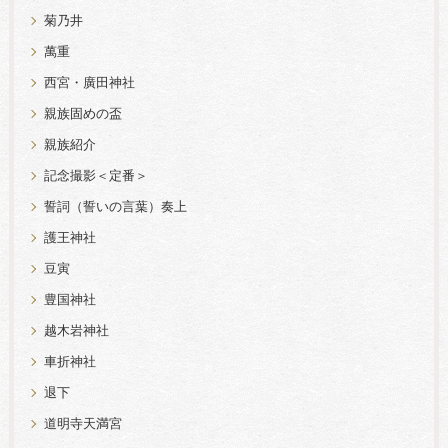
菊乃井
萬重
西宮・廣田神社
親族固めの盃
親族紹介
記念撮影＜定番＞
誓詞（誓いの言葉）奏上
護王神社
豆寅
豊国神社
越木岩神社
車折神社
退下
道明寺天満宮