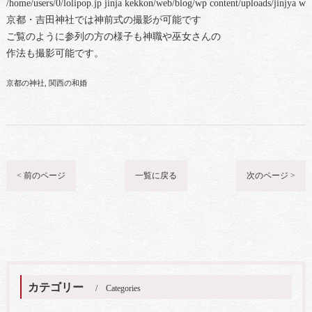
/home/users/0/lolipop.jp jinja kekkon/web/blog/wp content/uploads/jinjya 
京都・吉田神社では神前式の撮影が可能です
ご覧のように参列の方の様子も神職や巫女さんの
作法も撮影可能です。
京都の神社
関西の和婚
< 前のページ
一覧に戻る
次のページ >
カテゴリー
Categories