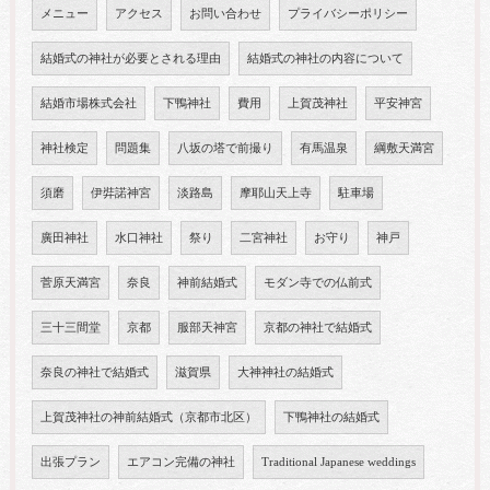
メニュー
アクセス
お問い合わせ
プライバシーポリシー
結婚式の神社が必要とされる理由
結婚式の神社の内容について
結婚市場株式会社
下鴨神社
費用
上賀茂神社
平安神宮
神社検定
問題集
八坂の塔で前撮り
有馬温泉
綱敷天満宮
須磨
伊弉諾神宮
淡路島
摩耶山天上寺
駐車場
廣田神社
水口神社
祭り
二宮神社
お守り
神戸
菅原天満宮
奈良
神前結婚式
モダン寺での仏前式
三十三間堂
京都
服部天神宮
京都の神社で結婚式
奈良の神社で結婚式
滋賀県
大神神社の結婚式
上賀茂神社の神前結婚式（京都市北区）
下鴨神社の結婚式
出張プラン
エアコン完備の神社
Traditional Japanese weddings