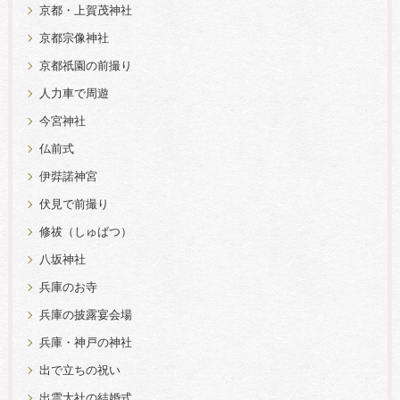
京都・上賀茂神社
京都宗像神社
京都祇園の前撮り
人力車で周遊
今宮神社
仏前式
伊弉諾神宮
伏見で前撮り
修祓（しゅばつ）
八坂神社
兵庫のお寺
兵庫の披露宴会場
兵庫・神戸の神社
出で立ちの祝い
出雲大社の結婚式