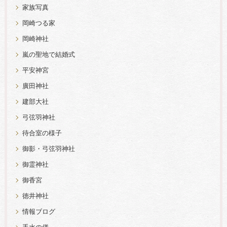
家族写真
岡崎つる家
岡崎神社
嵐の聖地で結婚式
平安神宮
廣田神社
建部大社
弓弦羽神社
待合室の様子
御影・弓弦羽神社
御霊神社
御香宮
徳井神社
情報ブログ