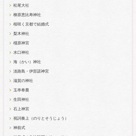
松尾大社
柳原恵比寿神社
桜咲く京都で結婚式
梨木神社
橿原神宮
水口神社
海（かい）神社
淡路島・伊弉諾神宮
滋賀の神社
玉串奉奠
生田神社
石上神宮
祝詞奏上（のりとそうじょう）
神前式