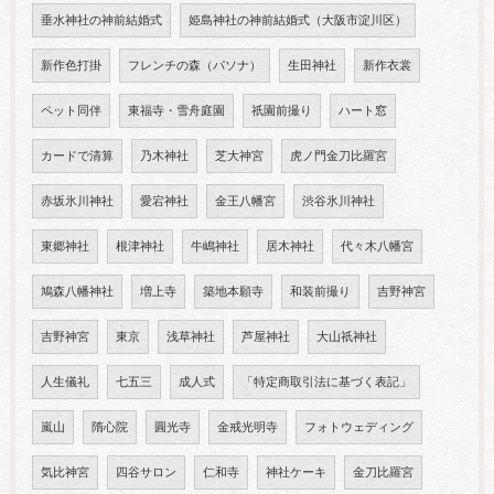
垂水神社の神前結婚式
姫島神社の神前結婚式（大阪市淀川区）
新作色打掛
フレンチの森（パソナ）
生田神社
新作衣裳
ペット同伴
東福寺・雪舟庭園
祇園前撮り
ハート窓
カードで清算
乃木神社
芝大神宮
虎ノ門金刀比羅宮
赤坂氷川神社
愛宕神社
金王八幡宮
渋谷氷川神社
東郷神社
根津神社
牛嶋神社
居木神社
代々木八幡宮
鳩森八幡神社
増上寺
築地本願寺
和装前撮り
吉野神宮
吉野神宮
東京
浅草神社
芦屋神社
大山祇神社
人生儀礼
七五三
成人式
「特定商取引法に基づく表記」
嵐山
隋心院
圓光寺
金戒光明寺
フォトウェディング
気比神宮
四谷サロン
仁和寺
神社ケーキ
金刀比羅宮