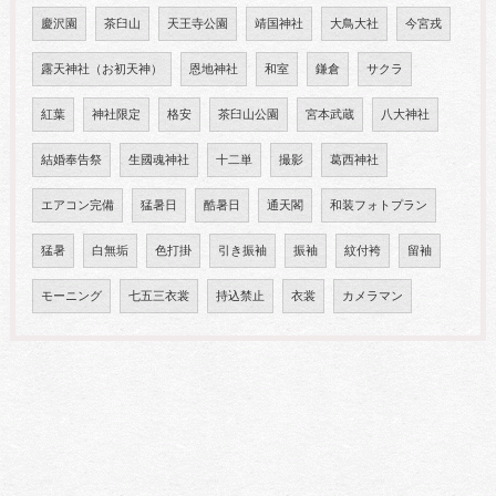
慶沢園
茶臼山
天王寺公園
靖国神社
大鳥大社
今宮戎
露天神社（お初天神）
恩地神社
和室
鎌倉
サクラ
紅葉
神社限定
格安
茶臼山公園
宮本武蔵
八大神社
結婚奉告祭
生國魂神社
十二単
撮影
葛西神社
エアコン完備
猛暑日
酷暑日
通天閣
和装フォトプラン
猛暑
白無垢
色打掛
引き振袖
振袖
紋付袴
留袖
モーニング
七五三衣裳
持込禁止
衣裳
カメラマン