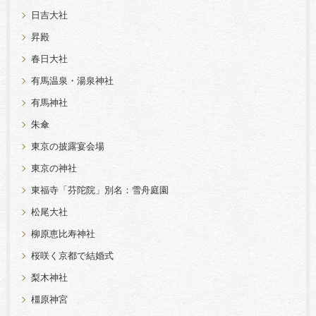
日吉大社
昇殿
春日大社
有馬温泉・湯泉神社
有馬神社
朱傘
東京の披露宴会場
東京の神社
東福寺「芬陀院」別名：雪舟庭園
松尾大社
柳原恵比寿神社
桜咲く京都で結婚式
梨木神社
橿原神宮