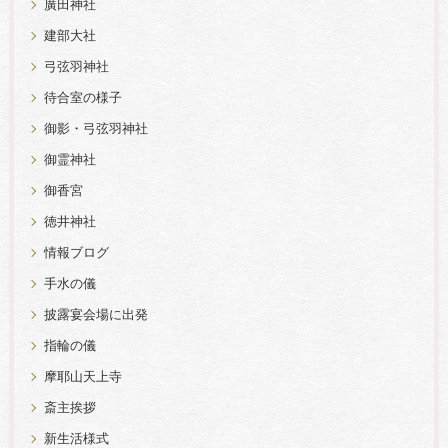
廣田神社
建部大社
弓弦羽神社
待合室の様子
御影・弓弦羽神社
御霊神社
御香宮
徳井神社
情報ブログ
手水の儀
披露宴会場に出発
指輪の儀
摩耶山天上寺
斎主挨拶
新生活様式