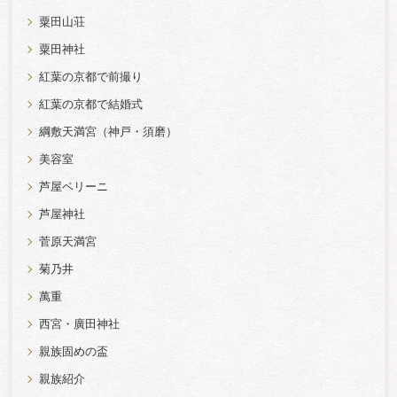
粟田山荘
粟田神社
紅葉の京都で前撮り
紅葉の京都で結婚式
綱敷天満宮（神戸・須磨）
美容室
芦屋ベリーニ
芦屋神社
菅原天満宮
菊乃井
萬重
西宮・廣田神社
親族固めの盃
親族紹介