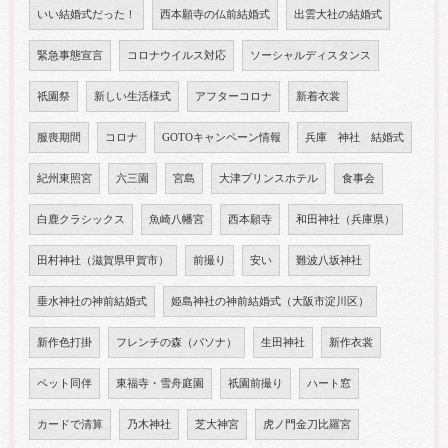
いい結婚式だった！
西本願寺の仏前結婚式
出雲大社の結婚式
緊急事態宣言
コロナウイルス対応
ソーシャルディスタンス
祇園祭
新しい生活様式
アフターコロナ
新着衣裳
服喪期間
コロナ
GOTOキャンペーン情報
兵庫 神社 結婚式
紀州東照宮
六三園
宮島
大津プリンスホテル
食事会
白鹿クラシックス
魚崎八幡宮
西本願寺
和田神社（兵庫県）
田村神社（滋賀県甲賀市）
前撮り
安い
難波八坂神社
垂水神社の神前結婚式
姫島神社の神前結婚式（大阪市淀川区）
新作色打掛
フレンチの森（パソナ）
生田神社
新作衣裳
ペット同伴
東福寺・雪舟庭園
祇園前撮り
ハート窓
カードで清算
乃木神社
芝大神宮
虎ノ門金刀比羅宮