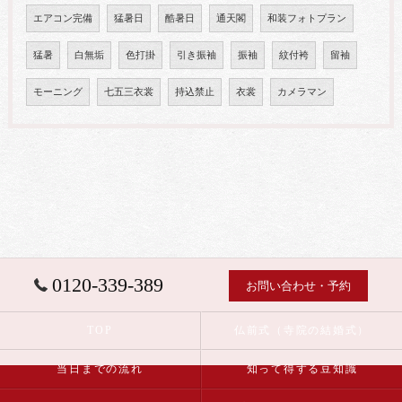
エアコン完備
猛暑日
酷暑日
通天閣
和装フォトプラン
猛暑
白無垢
色打掛
引き振袖
振袖
紋付袴
留袖
モーニング
七五三衣裳
持込禁止
衣裳
カメラマン
0120-339-389
お問い合わせ・予約
TOP
仏前式（寺院の結婚式）
当日までの流れ
知って得する豆知識