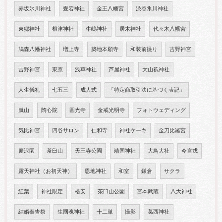
赤坂氷川神社
愛宕神社
金王八幡宮
渋谷氷川神社
東郷神社
根津神社
牛嶋神社
居木神社
代々木八幡宮
鳩森八幡神社
増上寺
築地本願寺
和装前撮り
吉野神宮
吉野神宮
東京
浅草神社
芦屋神社
大山祇神社
人生儀礼
七五三
成人式
「特定商取引法に基づく表記」
嵐山
隋心院
圓光寺
金戒光明寺
フォトウェディング
気比神宮
四谷サロン
仁和寺
神社ケーキ
金刀比羅宮
慶沢園
茶臼山
天王寺公園
靖国神社
大鳥大社
今宮戎
露天神社（お初天神）
恩地神社
和室
鎌倉
サクラ
紅葉
神社限定
格安
茶臼山公園
宮本武蔵
八大神社
結婚奉告祭
生國魂神社
十二単
撮影
葛西神社