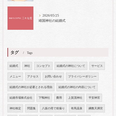
2026/05/25
靖国神社の結婚式
タグ
Tags
結婚式
神社
コンセプト
結婚式の神社について
サービス
メニュー
アクセス
お問い合わせ
プライバシーポリシー
結婚式の神社が必要とされる理由
結婚式の神社の内容について
結婚市場株式会社
下鴨神社
費用
上賀茂神社
平安神宮
神社検定
問題集
八坂の塔で前撮り
有馬温泉
綱敷天満宮