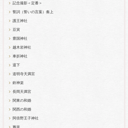
記念撮影＜定番＞
誓詞（誓いの言葉）奏上
護王神社
豆寅
豊国神社
越木岩神社
車折神社
退下
道明寺天満宮
鈴神楽
長岡天満宮
関東の和婚
関西の和婚
阿倍野王子神社
雅楽