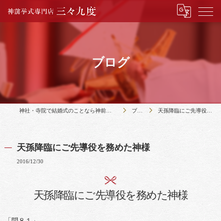
ブログ
神社・寺院で結婚式のことなら神前挙式専門店三々九度
ブログ
天孫降臨にご先導役を務めた神様
天孫降臨にご先導役を務めた神様
2016/12/30
天孫降臨にご先導役を務めた神様
「問８１」