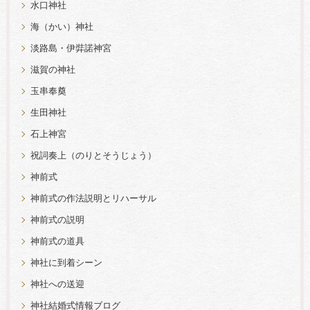
水口神社
海（かい）神社
淡路島・伊弉諾神宮
滋賀の神社
玉串奉奠
生田神社
石上神宮
祝詞奏上（のりとそうじょう）
神前式
神前式の作法説明とリハーサル
神前式の説明
神前式の道具
神社に到着シーン
神社への送迎
神社結婚式情報ブログ