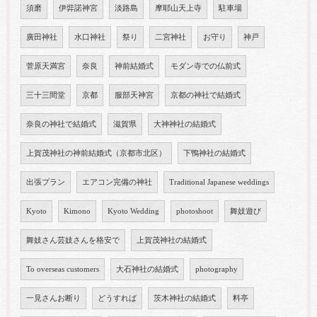
須磨
伊弉諾神宮
淡路島
摩耶山天上寺
駐車場
廣田神社
水口神社
祭り
二宮神社
お守り
神戸
菅原天満宮
奈良
神前結婚式
モダン寺での仏前式
三十三間堂
京都
服部天神宮
京都の神社で結婚式
奈良の神社で結婚式
滋賀県
大神神社の結婚式
上賀茂神社の神前結婚式（京都市北区）
下鴨神社の結婚式
出張プラン
エアコン完備の神社
Traditional Japanese weddings
Kyoto
Kimono
Kyoto Wedding
photoshoot
舞妓遊び
舞妓さん芸妓さんを格安で
上賀茂神社の結婚式
To overseas customers
大石神社の結婚式
photography
一見さんお断り
どうすれば
茨木神社の結婚式
料亭