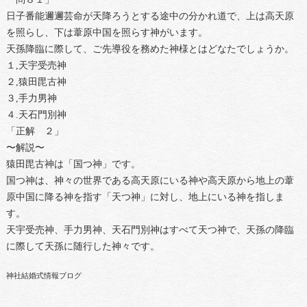
日子番能邇邇芸命が天降ろうとする途中の分かれ道で、上は高天原
を照らし、下は葦原中国を照らす神がいます。
天孫降臨に際して、ご先導役を務めた神様とはどなたでしょうか。
１,天宇受売神
２,猿田毘古神
３,手力男神
４.天石門別神
「正解 ２」
〜解説〜
猿田毘古神は「国つ神」です。
国つ神は、神々の世界である高天原にいる神や高天原から地上の葦
原中国に降る神を指す「天つ神」に対し、地上にいる神を指しま
す。
天宇受売神、手力男神、天石門別神はすべて天つ神で、天孫の降臨
に際して天孫に随行した神々です。
神社結婚式情報ブログ