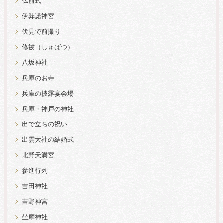
仏前式
伊弉諾神宮
伏見で前撮り
修祓（しゅばつ）
八坂神社
兵庫のお寺
兵庫の披露宴会場
兵庫・神戸の神社
出で立ちの祝い
出雲大社の結婚式
北野天満宮
参進行列
吉田神社
吉野神宮
坐摩神社