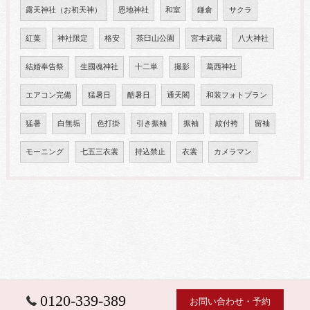
露天神社（お初天神）
恩地神社
和室
鎌倉
サクラ
紅葉
神社限定
格安
茶臼山公園
宮本武蔵
八大神社
結婚奉告祭
生國魂神社
十二単
撮影
葛西神社
エアコン完備
猛暑日
酷暑日
通天閣
和装フォトプラン
猛暑
白無垢
色打掛
引き振袖
振袖
紋付袴
留袖
モーニング
七五三衣裳
持込禁止
衣裳
カメラマン
0120-339-389
お問い合わせ・予約