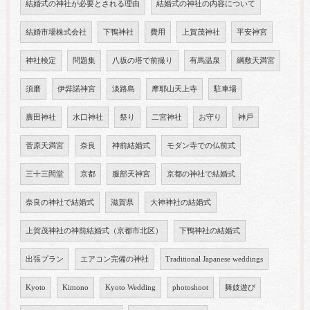
結婚式の神社が必要とされる理由
結婚式の神社の内容について
結婚市場株式会社
下鴨神社
費用
上賀茂神社
平安神宮
神社検定
問題集
八坂の塔で前撮り
有馬温泉
綱敷天満宮
須磨
伊弉諾神宮
淡路島
摩耶山天上寺
駐車場
廣田神社
水口神社
祭り
二宮神社
お守り
神戸
菅原天満宮
奈良
神前結婚式
モダン寺での仏前式
三十三間堂
京都
服部天神宮
京都の神社で結婚式
奈良の神社で結婚式
滋賀県
大神神社の結婚式
上賀茂神社の神前結婚式（京都市北区）
下鴨神社の結婚式
出張プラン
エアコン完備の神社
Traditional Japanese weddings
Kyoto
Kimono
Kyoto Wedding
photoshoot
舞妓遊び