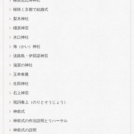
柳原恵比寿神社
桜咲く京都で結婚式
梨木神社
橿原神宮
水口神社
海（かい）神社
淡路島・伊弉諾神宮
滋賀の神社
玉串奉奠
生田神社
石上神宮
祝詞奏上（のりとそうじょう）
神前式
神前式の作法説明とリハーサル
神前式の説明