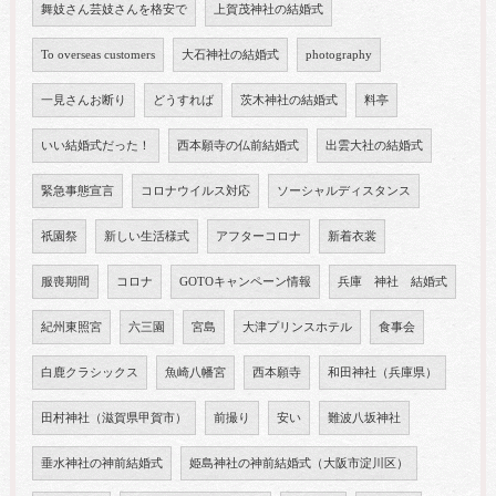
舞妓さん芸妓さんを格安で
上賀茂神社の結婚式
To overseas customers
大石神社の結婚式
photography
一見さんお断り
どうすれば
茨木神社の結婚式
料亭
いい結婚式だった！
西本願寺の仏前結婚式
出雲大社の結婚式
緊急事態宣言
コロナウイルス対応
ソーシャルディスタンス
祇園祭
新しい生活様式
アフターコロナ
新着衣裳
服喪期間
コロナ
GOTOキャンペーン情報
兵庫 神社 結婚式
紀州東照宮
六三園
宮島
大津プリンスホテル
食事会
白鹿クラシックス
魚崎八幡宮
西本願寺
和田神社（兵庫県）
田村神社（滋賀県甲賀市）
前撮り
安い
難波八坂神社
垂水神社の神前結婚式
姫島神社の神前結婚式（大阪市淀川区）