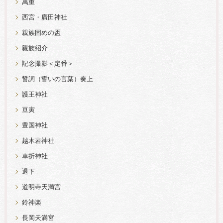
萬重
西宮・廣田神社
親族固めの盃
親族紹介
記念撮影＜定番＞
誓詞（誓いの言葉）奏上
護王神社
豆寅
豊国神社
越木岩神社
車折神社
退下
道明寺天満宮
鈴神楽
長岡天満宮