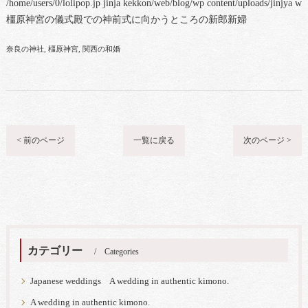
/home/users/0/lolipop.jp jinja kekkon/web/blog/wp content/uploads/jinjya 
橿原神宮の儀式殿での神前式に向かうところの新郎新婦
奈良の神社
橿原神宮
関西の和婚
< 前のページ
一覧に戻る
次のページ >
カテゴリー
Categories
Japanese weddings A wedding in authentic kimono.
A wedding in authentic kimono.