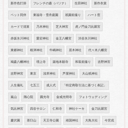
新作色打掛
フレンチの森（パソナ）
生田神社
新作衣裳
ペット同伴
東福寺・雪舟庭園
祇園前撮り
ハート窓
カードで清算
乃木神社
芝大神宮
虎ノ門金刀比羅宮
赤坂氷川神社
愛宕神社
金王八幡宮
渋谷氷川神社
東郷神社
根津神社
牛嶋神社
居木神社
代々木八幡宮
鳩森八幡神社
増上寺
築地本願寺
和装前撮り
吉野神宮
吉野神宮
東京
浅草神社
芦屋神社
大山祇神社
人生儀礼
七五三
成人式
「特定商取引法に基づく表記」
嵐山
隋心院
圓光寺
金戒光明寺
フォトウェディング
気比神宮
四谷サロン
仁和寺
神社ケーキ
金刀比羅宮
慶沢園
茶臼山
天王寺公園
靖国神社
大鳥大社
今宮戎