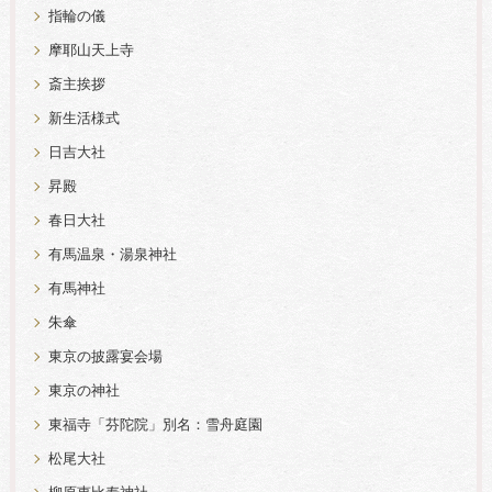
指輪の儀
摩耶山天上寺
斎主挨拶
新生活様式
日吉大社
昇殿
春日大社
有馬温泉・湯泉神社
有馬神社
朱傘
東京の披露宴会場
東京の神社
東福寺「芬陀院」別名：雪舟庭園
松尾大社