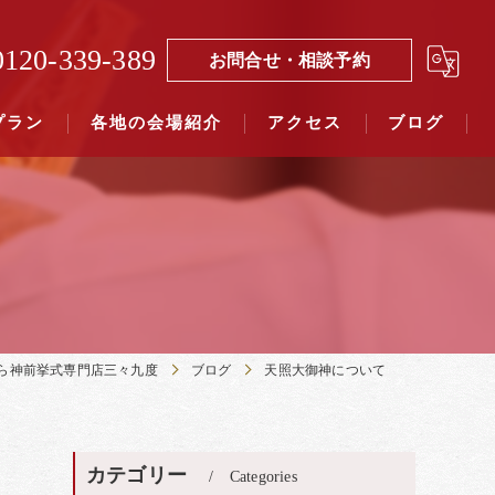
0120-339-389
お問合せ・相談予約
プラン
各地の会場紹介
アクセス
ブログ
覧（４０社寺）｜三々九度東京
覧（７５社）県別表示｜三々九度東京
ら神前挙式専門店三々九度
ブログ
天照大御神について
カテゴリー
Categories