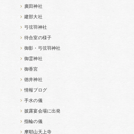
廣田神社
建部大社
弓弦羽神社
待合室の様子
御影・弓弦羽神社
御霊神社
御香宮
徳井神社
情報ブログ
手水の儀
披露宴会場に出発
指輪の儀
摩耶山天上寺