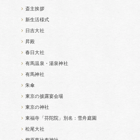
斎主挨拶
新生活様式
日吉大社
昇殿
春日大社
有馬温泉・湯泉神社
有馬神社
朱傘
東京の披露宴会場
東京の神社
東福寺「芬陀院」別名：雪舟庭園
松尾大社