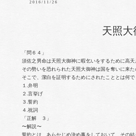
2016/11/26
天照大
「問６４」
須佐之男命は天照大御神に暇乞いをするために高天
その勢いを恐れられた天照大御神は国を奪いに来た
そこで、潔白を証明するためにされたこととは何で
１.弁明
２.言挙げ
３.誓約
４.祝詞
「正解 ３」
〜解説〜
誓約とは、あらかじめ決め事をしておいて、その結