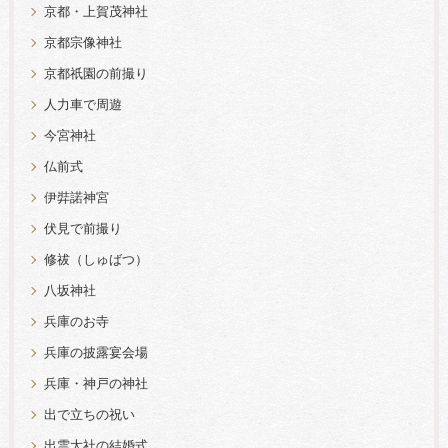
京都・上賀茂神社
京都宗像神社
京都祇園の前撮り
人力車で周遊
今宮神社
仏前式
伊弉諾神宮
伏見で前撮り
修祓（しゅばつ）
八坂神社
兵庫のお寺
兵庫の披露宴会場
兵庫・神戸の神社
出で立ちの祝い
出雲大社の結婚式