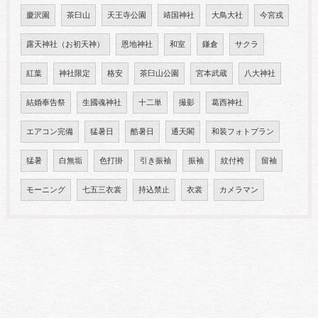
慶沢園
茶臼山
天王寺公園
靖国神社
大鳥大社
今宮戎
露天神社（お初天神）
恩地神社
和室
鎌倉
サクラ
紅葉
神社限定
格安
茶臼山公園
宮本武蔵
八大神社
結婚奉告祭
生國魂神社
十二単
撮影
葛西神社
エアコン完備
猛暑日
酷暑日
通天閣
和装フォトプラン
猛暑
白無垢
色打掛
引き振袖
振袖
紋付袴
留袖
モーニング
七五三衣裳
持込禁止
衣裳
カメラマン