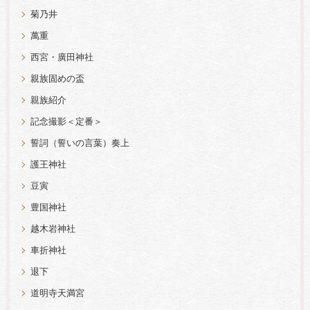
菊乃井
萬重
西宮・廣田神社
親族固めの盃
親族紹介
記念撮影＜定番＞
誓詞（誓いの言葉）奏上
護王神社
豆寅
豊国神社
越木岩神社
車折神社
退下
道明寺天満宮