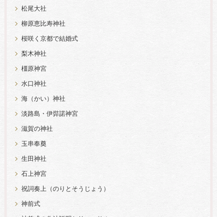
松尾大社
柳原恵比寿神社
桜咲く京都で結婚式
梨木神社
橿原神宮
水口神社
海（かい）神社
淡路島・伊弉諾神宮
滋賀の神社
玉串奉奠
生田神社
石上神宮
祝詞奏上（のりとそうじょう）
神前式