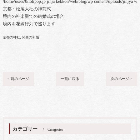
/home/users/0/lolipop.jp jinja kekkon/web/blog/wp content/uploads/jinjya 
京都・松尾大社の神前式
境内の神楽殿での結婚式の場合
境内を花嫁行列で巡ります
京都の神社
関西の和婚
< 前のページ
一覧に戻る
次のページ >
カテゴリー
Categories