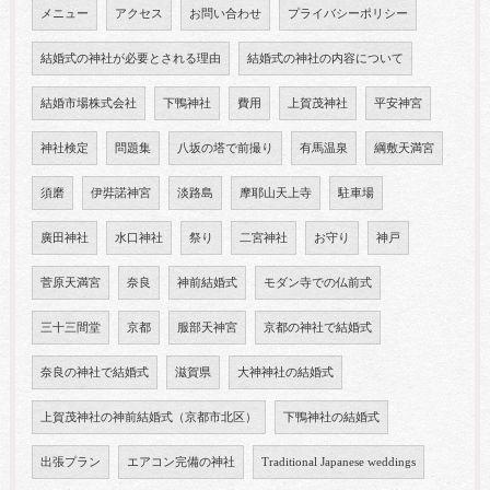
メニュー
アクセス
お問い合わせ
プライバシーポリシー
結婚式の神社が必要とされる理由
結婚式の神社の内容について
結婚市場株式会社
下鴨神社
費用
上賀茂神社
平安神宮
神社検定
問題集
八坂の塔で前撮り
有馬温泉
綱敷天満宮
須磨
伊弉諾神宮
淡路島
摩耶山天上寺
駐車場
廣田神社
水口神社
祭り
二宮神社
お守り
神戸
菅原天満宮
奈良
神前結婚式
モダン寺での仏前式
三十三間堂
京都
服部天神宮
京都の神社で結婚式
奈良の神社で結婚式
滋賀県
大神神社の結婚式
上賀茂神社の神前結婚式（京都市北区）
下鴨神社の結婚式
出張プラン
エアコン完備の神社
Traditional Japanese weddings