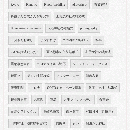
Kyoto
Kimono
Kyoto Wedding
photoshoot
舞妓遊び
舞妓さん芸妓さんを格安で
上賀茂神社の結婚式
To overseas customers
大石神社の結婚式
photography
一見さんお断り
どうすれば
茨木神社の結婚式
料亭
いい結婚式だった！
西本願寺の仏前結婚式
出雲大社の結婚式
緊急事態宣言
コロナウイルス対応
ソーシャルディスタンス
祇園祭
新しい生活様式
アフターコロナ
新着衣裳
服喪期間
コロナ
GOTOキャンペーン情報
兵庫 神社 結婚式
紀州東照宮
六三園
宮島
大津プリンスホテル
食事会
白鹿クラシックス
魚崎八幡宮
西本願寺
和田神社（兵庫県）
田村神社（滋賀県甲賀市）
前撮り
安い
難波八坂神社