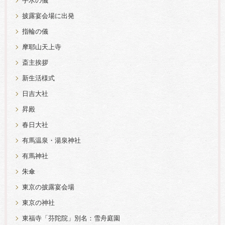
手水の儀
披露宴会場に出発
指輪の儀
摩耶山天上寺
斎主挨拶
新生活様式
日吉大社
昇殿
春日大社
有馬温泉・湯泉神社
有馬神社
朱傘
東京の披露宴会場
東京の神社
東福寺「芬陀院」別名：雪舟庭園