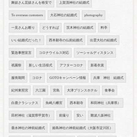
舞妓さん芸妓さんを格安で
上賀茂神社の結婚式
To overseas customers
大石神社の結婚式
photography
一見さんお断り
どうすれば
茨木神社の結婚式
料亭
いい結婚式だった！
西本願寺の仏前結婚式
出雲大社の結婚式
緊急事態宣言
コロナウイルス対応
ソーシャルディスタンス
祇園祭
新しい生活様式
アフターコロナ
新着衣裳
服喪期間
コロナ
GOTOキャンペーン情報
兵庫 神社 結婚式
紀州東照宮
六三園
宮島
大津プリンスホテル
食事会
白鹿クラシックス
魚崎八幡宮
西本願寺
和田神社（兵庫県）
田村神社（滋賀県甲賀市）
前撮り
安い
難波八坂神社
垂水神社の神前結婚式
姫島神社の神前結婚式（大阪市淀川区）