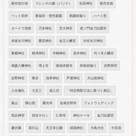
新作色打掛
フレンチの森（パソナ）
生田神社
新作衣裳
ペット同伴
東福寺・雪舟庭園
祇園前撮り
ハート窓
カードで清算
乃木神社
芝大神宮
虎ノ門金刀比羅宮
赤坂氷川神社
愛宕神社
金王八幡宮
渋谷氷川神社
東郷神社
根津神社
牛嶋神社
居木神社
代々木八幡宮
鳩森八幡神社
増上寺
築地本願寺
和装前撮り
吉野神宮
吉野神宮
東京
浅草神社
芦屋神社
大山祇神社
人生儀礼
七五三
成人式
「特定商取引法に基づく表記」
嵐山
隋心院
圓光寺
金戒光明寺
フォトウェディング
気比神宮
四谷サロン
仁和寺
神社ケーキ
金刀比羅宮
慶沢園
茶臼山
天王寺公園
靖国神社
大鳥大社
今宮戎