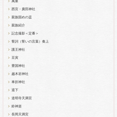
萬重
西宮・廣田神社
親族固めの盃
親族紹介
記念撮影＜定番＞
誓詞（誓いの言葉）奏上
護王神社
豆寅
豊国神社
越木岩神社
車折神社
退下
道明寺天満宮
鈴神楽
長岡天満宮