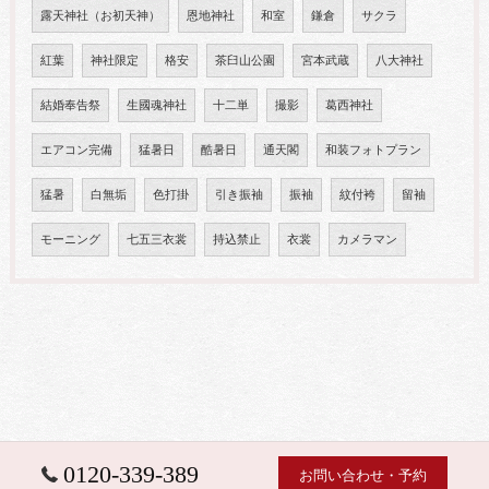
露天神社（お初天神）
恩地神社
和室
鎌倉
サクラ
紅葉
神社限定
格安
茶臼山公園
宮本武蔵
八大神社
結婚奉告祭
生國魂神社
十二単
撮影
葛西神社
エアコン完備
猛暑日
酷暑日
通天閣
和装フォトプラン
猛暑
白無垢
色打掛
引き振袖
振袖
紋付袴
留袖
モーニング
七五三衣裳
持込禁止
衣裳
カメラマン
0120-339-389
お問い合わせ・予約