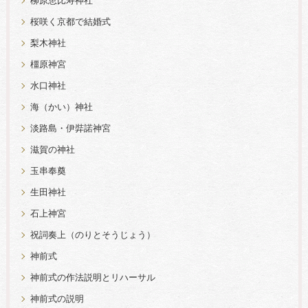
柳原恵比寿神社
桜咲く京都で結婚式
梨木神社
橿原神宮
水口神社
海（かい）神社
淡路島・伊弉諾神宮
滋賀の神社
玉串奉奠
生田神社
石上神宮
祝詞奏上（のりとそうじょう）
神前式
神前式の作法説明とリハーサル
神前式の説明