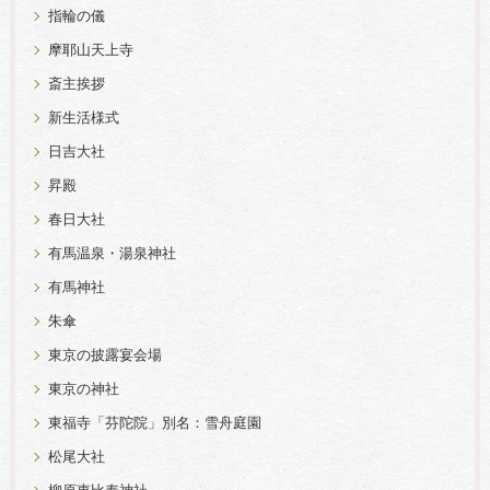
指輪の儀
摩耶山天上寺
斎主挨拶
新生活様式
日吉大社
昇殿
春日大社
有馬温泉・湯泉神社
有馬神社
朱傘
東京の披露宴会場
東京の神社
東福寺「芬陀院」別名：雪舟庭園
松尾大社