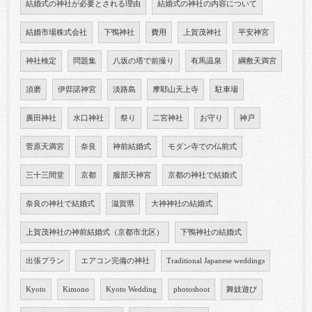
結婚式の神社が必要とされる理由
結婚式の神社の内容について
結婚市場株式会社
下鴨神社
費用
上賀茂神社
平安神宮
神社検定
問題集
八坂の塔で前撮り
有馬温泉
綱敷天満宮
須磨
伊弉諾神宮
淡路島
摩耶山天上寺
駐車場
廣田神社
水口神社
祭り
二宮神社
お守り
神戸
菅原天満宮
奈良
神前結婚式
モダン寺での仏前式
三十三間堂
京都
服部天神宮
京都の神社で結婚式
奈良の神社で結婚式
滋賀県
大神神社の結婚式
上賀茂神社の神前結婚式（京都市北区）
下鴨神社の結婚式
出張プラン
エアコン完備の神社
Traditional Japanese weddings
Kyoto
Kimono
Kyoto Wedding
photoshoot
舞妓遊び