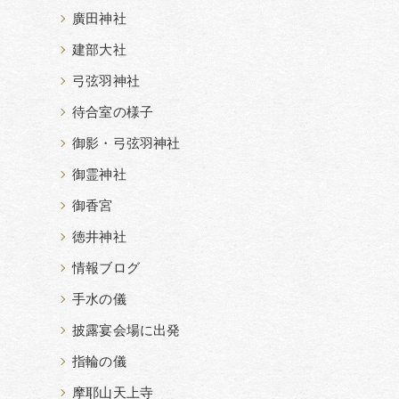
廣田神社
建部大社
弓弦羽神社
待合室の様子
御影・弓弦羽神社
御霊神社
御香宮
徳井神社
情報ブログ
手水の儀
披露宴会場に出発
指輪の儀
摩耶山天上寺