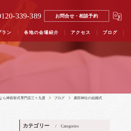
0120-339-389
お問合せ・相談予約
プラン
各地の会場紹介
アクセス
ブログ
覧（４０社寺）｜三々九度東京
覧（７５社）県別表示｜三々九度東京
なら神前挙式専門店三々九度
ブログ
廣田神社の結婚式
カテゴリー
Categories