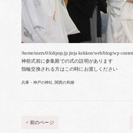
/home/users/0/lolipop.jp jinja kekkon/web/blog/wp conte
神前式前に参集殿での式の説明があります
指輪交換される方はこの時にお渡しください
兵庫・神戸の神社
関西の和婚
< 前のページ