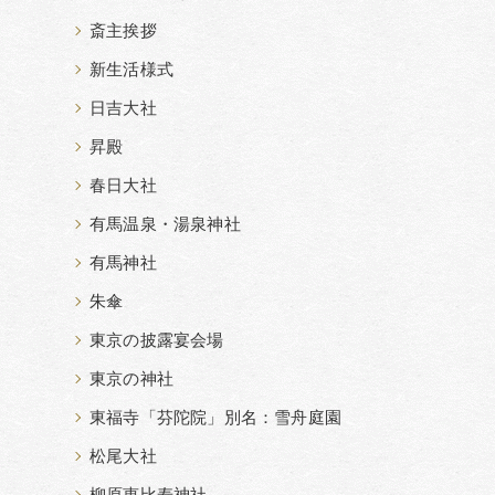
斎主挨拶
新生活様式
日吉大社
昇殿
春日大社
有馬温泉・湯泉神社
有馬神社
朱傘
東京の披露宴会場
東京の神社
東福寺「芬陀院」別名：雪舟庭園
松尾大社